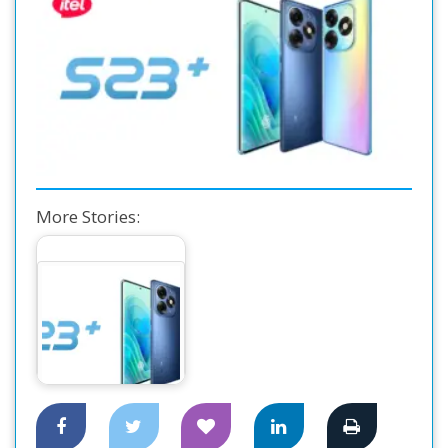
More Stories:
itel S23+ is now
available in the
Bangladesh market