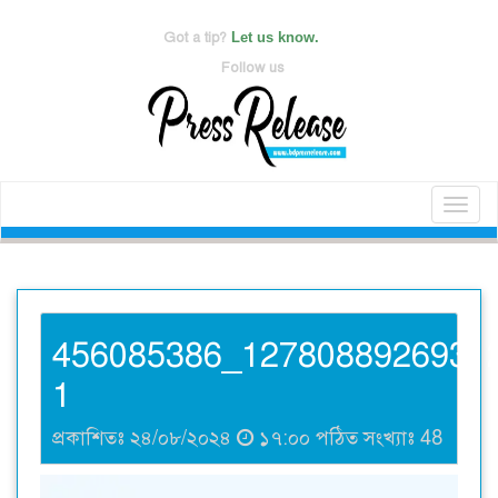
Got a tip?
Let us know.
Follow us
Toggl
naviga
456085386_1278088926931
1
প্রকাশিতঃ ২৪/০৮/২০২৪
১৭:০০ পঠিত সংখ্যাঃ
48