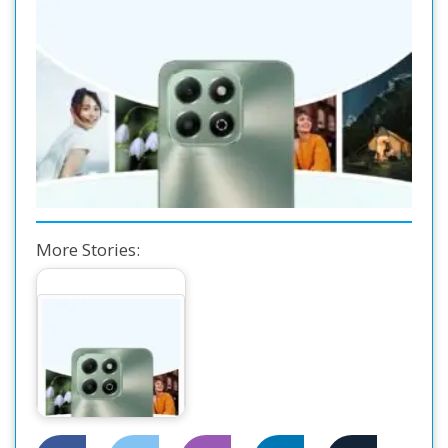
More Stories:
All-Rounder Quality
King HONOR X6B
Smartphone Hits…