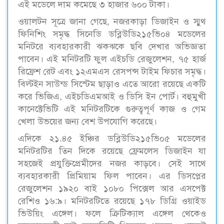
এই মডেলে দাম কমেছে ৩ হাজার ৬০০ টাকা।
ওয়ালটন সূত্রে জানা গেছে, নজরকাড়া ডিজাইন ও স্মুথ
ফিনিশিং সমৃদ্ধ সিনেডি ডব্লিউডি২১৫ভি০৪ মডেলের
মনিটরে ব্যবহারকারী ঝকঝকে ছবি দেখার অভিজ্ঞতা
পাবেন। এই মনিটরটি ফুল এইচডি রেজুলেশন, ৭৫ হার্জ
রিফ্রেশ রেট এবং ১২এমএস রেসপন্স টাইম ফিচার সমৃদ্ধ।
বিল্টইন সাউন্ড সিস্টেম ছাড়াও এতে আরো রয়েছে একটি
করে ভিজিএ, এইচডিএমআই ও ডিসি ইন পোর্ট। বহুমুখী
কানেক্টেভিটি এই মনিটরটিকে গুরুত্বপূর্ণ কাজ ও গেম
খেলা উভয়ের জন্য বেশ উপযোগি করেছে।
এদিকে ২১.৪৫ ইঞ্চির ডব্লিউডি২১৫ভি০৫ মডেলের
মনিটরটির তিন দিকে রয়েছে ফ্রেমলেস ডিজাইন যা
সহজেই প্রযুক্তিপ্রেমীদের নজর কাড়বে। সেই সাথে
ব্যবহারকারী প্রিমিয়াম ফিল পাবেন। এর ডিসপ্লের
রেজুলেশন ১৯২০ বাই ১০৮০ পিক্সেল আর এসপেক্ট
রেশিও ১৬:৯। মনিটরটিতে রয়েছে ১৭৮ ডিগ্রি ওয়াইড
ভিউয়িং এঙ্গেল। ফলে ক্রিটিক্যাল এঙ্গেল থেকেও