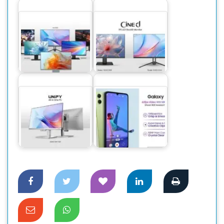
ফোরকে ডিসপ্লেসহ ৯
নতুন দুই মডেলের
মডেলের ওয়ালটন
মনিটর বাজারে ছাড়লো
মনিটর বাজারে
ওয়ালটন
নতুন ২ মডেলের অল-
‘অসাম’ সিরিজের নতুন
ইন-ওয়ান পিসি বাজারে
স্মার্টফোন নিয়ে এলো
ছাড়লো ওয়ালটন
স্যামসাং