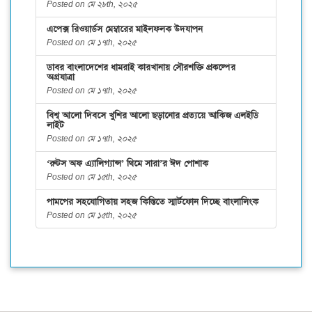
Posted on মে ২৮th, ২০২৫
এপেক্স রিওয়ার্ডস মেম্বারের মাইলফলক উদযাপন
Posted on মে ১৭th, ২০২৫
ডাবর বাংলাদেশের ধামরাই কারখানায় সৌরশক্তি প্রকল্পের
অগ্রযাত্রা
Posted on মে ১৭th, ২০২৫
বিশ্ব আলো দিবসে খুশির আলো ছড়ানোর প্রত্যয়ে আকিজ এলইডি
লাইট
Posted on মে ১৭th, ২০২৫
‘রুটস অফ এ্যালিগ্যান্স’ থিমে সারা’র ঈদ পোশাক
Posted on মে ১৫th, ২০২৫
পামপের সহযোগিতায় সহজ কিস্তিতে স্মার্টফোন দিচ্ছে বাংলালিংক
Posted on মে ১৫th, ২০২৫