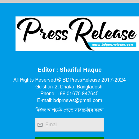
Editor : Shariful Haque
All Rights Reserved © BDPressRelease 2017-2024
Gulshan-2, Dhaka, Bangladesh.
Phone: +88 01670 947645
E-mail: bdprnews@gmail.com
নিউজ আপডেট পেতে সাবস্ক্রাইব করুন