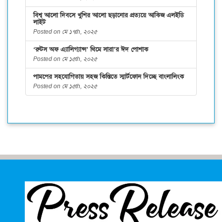
বিশ্ব আলো দিবসে খুশির আলো ছড়ানোর প্রত্যয়ে আকিজ এলইডি
লাইট
Posted on মে ১৭th, ২০২৫
‘রুটস অফ এ্যালিগ্যান্স’ থিমে সারা’র ঈদ পোশাক
Posted on মে ১৫th, ২০২৫
পামপের সহযোগিতায় সহজ কিস্তিতে স্মার্টফোন দিচ্ছে বাংলালিংক
Posted on মে ১৫th, ২০২৫