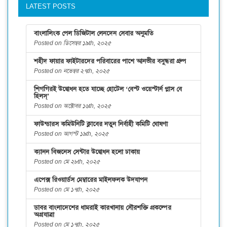
LATEST POSTS
বাংলালিংক পেল ডিজিটাল লেনদেন সেবার অনুমতি
Posted on ডিসেম্বর ১৯th, ২০২৫
শহীদ ফায়ার ফাইটারদের পরিবারের পাশে আনভীর বসুন্ধরা গ্রুপ
Posted on নভেম্বর ২৭th, ২০২৫
শিগগিরই উদ্বোধন হতে যাচ্ছে হোটেল ‘বেস্ট ওয়েস্টার্ন প্লাস বে
হিলস্’
Posted on অক্টোবর ১৬th, ২০২৫
ফাউন্ডারস কমিউনিটি ক্লাবের নতুন নির্বাহী কমিটি ঘোষণা
Posted on আগস্ট ১৯th, ২০২৫
ক্যানন বিজনেস সেন্টার উদ্বোধন হলো ঢাকায়
Posted on মে ২৮th, ২০২৫
এপেক্স রিওয়ার্ডস মেম্বারের মাইলফলক উদযাপন
Posted on মে ১৭th, ২০২৫
ডাবর বাংলাদেশের ধামরাই কারখানায় সৌরশক্তি প্রকল্পের
অগ্রযাত্রা
Posted on মে ১৭th, ২০২৫