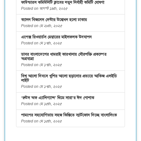
ফাউন্ডারস কমিউনিটি ক্লাবের নতুন নির্বাহী কমিটি ঘোষণা
Posted on আগস্ট ১৯th, ২০২৫
ক্যানন বিজনেস সেন্টার উদ্বোধন হলো ঢাকায়
Posted on মে ২৮th, ২০২৫
এপেক্স রিওয়ার্ডস মেম্বারের মাইলফলক উদযাপন
Posted on মে ১৭th, ২০২৫
ডাবর বাংলাদেশের ধামরাই কারখানায় সৌরশক্তি প্রকল্পের
অগ্রযাত্রা
Posted on মে ১৭th, ২০২৫
বিশ্ব আলো দিবসে খুশির আলো ছড়ানোর প্রত্যয়ে আকিজ এলইডি
লাইট
Posted on মে ১৭th, ২০২৫
‘রুটস অফ এ্যালিগ্যান্স’ থিমে সারা’র ঈদ পোশাক
Posted on মে ১৫th, ২০২৫
পামপের সহযোগিতায় সহজ কিস্তিতে স্মার্টফোন দিচ্ছে বাংলালিংক
Posted on মে ১৫th, ২০২৫