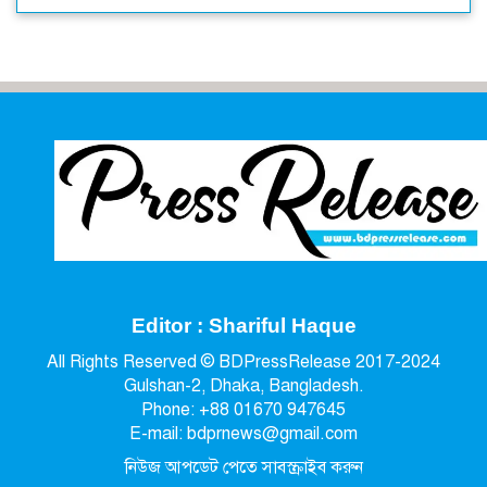
Editor : Shariful Haque
All Rights Reserved © BDPressRelease 2017-2024
Gulshan-2, Dhaka, Bangladesh.
Phone: +88 01670 947645
E-mail: bdprnews@gmail.com
নিউজ আপডেট পেতে সাবস্ক্রাইব করুন