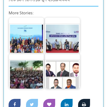
More Stories:
২৩৪ মেধাবী শিক্ষার্থীকে
স্মার্ট বাংলাদেশ বিনির্মাণে
বৃত্তি দিলো প্রাইম ব্যাংক
‘সেন্ট্রাল ফোরাম’ গঠনের
ফাউন্ডেশন
আহ্বান
আইইউবিএটি’র ফল
ইউনাইটেড কমার্শিয়াল
২০২৪ সেমিস্টারের নবীন
ব্যাংক পিএলসি
শিক্ষার্থীদের…
(ইউসিবি)-র…