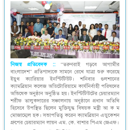
নিজস্ব প্রতিবেদক ::
‘‘তরুণরাই গড়বে আগামীর
বাংলাদেশ’’ প্রতিপাদ্যকে সামনে রেখে যাত্রা শুরু করেছে
ইয়ুথ ক্যারিয়ার ইনস্টিটিউট। শনিবার গুলশানের
ক্যামব্রিয়ান কলেজ অডিটোরিয়ামে কার্যনির্বাহী পরিষদের
অভিষেক অনুষ্ঠান অনুষ্ঠিত হয়। ইনস্টিটিউটের চেয়ারম্যান
শরীফ তালুকদারের সঞ্চালনায় অনুষ্ঠানে প্রধান অতিথি
হিসেবে উপস্থিত ছিলেন মুক্তিযুদ্ধ বিষয়ক মন্ত্রী আ ক ম
মোজাম্মেল হক। সভাপতিত্ব করেন ক্যামব্রিয়ান এডুকেশন
গ্রুপের চেয়ারম্যান লায়ন এম. কে. বাশার পিএম জেএফ।