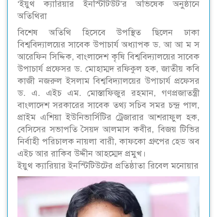
‘ইয়ুথ ক্যারিয়ার ইনস্টিটিউট’র অভিষেক অনুষ্ঠানে
অতিথিরা
বিশেষ অতিথি হিসেবে উপস্থিত ছিলেন ঢাকা
বিশ্ববিদ্যালয়ের সাবেক উপাচার্য অধ্যাপক ড. আ আ ম স
আরেফিন সিদ্দিক, বাংলাদেশ কৃষি বিশ্ববিদ্যালয়ের সাবেক
উপাচার্য প্রফেসর ড. মোহাম্মদ রফিকুল হক, জাতীয় কবি
কাজী নজরুল ইসলাম বিশ্ববিদ্যালয়ের উপাচার্য প্রফেসর
ড. এ. এইচ এম. মোস্তাফিজুর রহমান, গণপ্রজাতন্ত্রী
বাংলাদেশ সরকারের সাবেক তথ্য সচিব সমর চন্দ্র পাল,
প্রাইম এশিয়া ইউনিভার্সিটির ট্রেজারার আশরাফুল হক,
বেসিসের সভাপতি সৈয়দ আলমাস কবীর, বিজয় টিভির
নির্বাহী পরিচালক নায়লা বারী, কাফকো গ্রুপের হেড অব
এইচ আর রাকিব উদ্দীন আহম্মেদ প্রমুখ।
ইয়ুথ ক্যারিয়ার ইনস্টিটিউটের প্রতিষ্ঠাতা রিবেল মনোয়ার