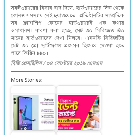
সফটওয়্যারের হিসাব বাদ দিলে, হার্ডওয়্যারের দিক থেকে
কোনও সমস্যায় নেই হুয়াওয়েতে। প্রতিষ্ঠানটির সাম্প্রতিক
সব ফ্ল্যাগশিপ ফোনের হার্ডওয়্যারই এক কথায়
অসাধারণ। ধারণা করা হচ্ছে, মেট ৩০ সিরিজেও উচ্চ
মানের হার্ডওয়্যারের দেখা মিলবে। এমনকি সিরিজটির
মেট ৩০ প্রো স্মার্টফোনে প্রসেসর হিসেবে দেওয়া হতে
পারে কিরিন ৯৯০।
বিডি প্রেসরিলিস / ০৪ সেপ্টেম্বর ২০১৯ /এমএম
More Stories:
‘অসাম’ সিরিজের নতুন
বিকাশের স্টুডেন্ট
স্মার্টফোন নিয়ে এলো
অ্যাকাউন্ট ক্যাশলেস
স্যামসাং
লেনদেনে…