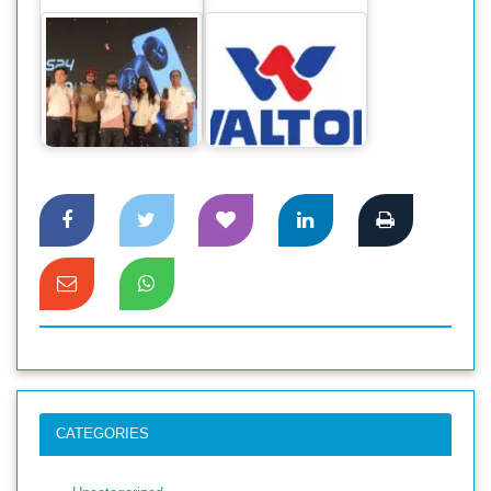
ওয়ালটনের আকর্ষণীয়
বাজারে নতুন স্মার্টফোন
ডিভিডেন্ড ঘোষণা :
আইটেল এস২৪
সুদৃঢ়…
CATEGORIES