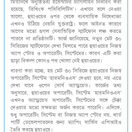
মিউনিখে অনুষ্ঠিতব্য ইভেন্টটির ট্যাগলাইন নির্ধারণ করা
হয়েছে, ‘রিথিংক পসিবিলিটিস’। এখানে বলে নেওয়া
ভালো, হুয়াওয়ের ওপর থেকে ব্যবসায়িক নিষেধাজ্ঞা
এখনও উঠিয়ে নেয়নি যুক্তরাষ্ট্র। ফলে আইনত কারণে
আগের মতো গুগল সেবাভিত্তিক স্মার্টফোন লঞ্চ করতে
পারবে না প্রতিষ্ঠানটি। ভার্জ জানিয়েছে, নতুন মেট ৩০
সিরিজের স্মার্টফোনে দেখা মিলতে পারে হুয়াওয়ের নিজস্ব
অ্যাপ স্টোর ও অপারেটিং সিস্টেমের। কারণ এটি করা
ছাড়া বিকল্প কোনও পথ খোলা নেই হুয়াওয়ের।
ধারণা করা হচ্ছে, হয় মেট ৩০ সিরিজে হুয়াওয়ের নিজস্ব
অপারেটিং সিস্টেম ‘হারমনিওএস’ দেওয়া হবে, নয় এতে
দেখা যাবে ওপেন সোর্স অ্যান্ড্রয়েড। ভার্জের তথ্য
অনুসারে, হুয়াওয়ের অপারেটিং সিস্টেম ‘হারমনিওএস’
এখনও অ্যান্ড্রয়েড অপারেটিং সিস্টেমের সঙ্গে টেক্কা
দেওয়ার মতো সক্ষমতা অর্জন করতে পারেনি। এদিকে,
শুধু অপারেটিং সিস্টেম বা নিজস্ব অ্যাপ স্টোর নয়, থার্ড
পার্টি ডেভেলপারদের জন্য ম্যাপিং সার্ভিস এপিআইও
তৈরি করছে হুয়াওয়ে।