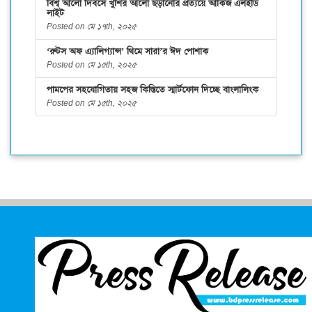
বিশ্ব আলো দিবসে খুশির আলো ছড়ানোর প্রত্যয়ে আকিজ এলইডি
লাইট
Posted on মে ১৭th, ২০২৫
‘রুটস অফ এ্যালিগ্যান্স’ থিমে সারা’র ঈদ পোশাক
Posted on মে ১৫th, ২০২৫
পামপের সহযোগিতায় সহজ কিস্তিতে স্মার্টফোন দিচ্ছে বাংলালিংক
Posted on মে ১৫th, ২০২৫