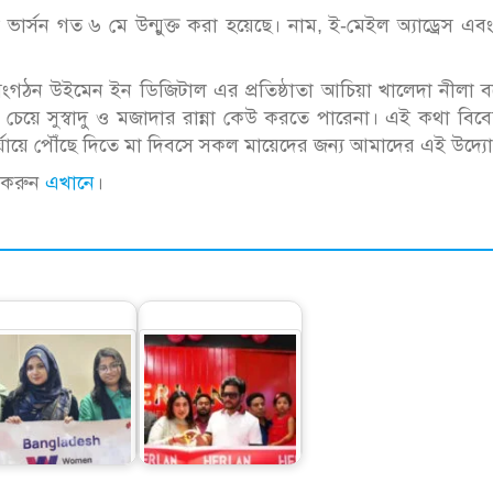
া ভার্সন গত ৬ মে উন্মুক্ত করা হয়েছে। নাম, ই-মেইল অ্যাড্রেস এব
রা সংগঠন উইমেন ইন ডিজিটাল এর প্রতিষ্ঠাতা আচিয়া খালেদা নীলা 
ার চেয়ে সুস্বাদু ও মজাদার রান্না কেউ করতে পারেনা। এই কথা বিব
িক পর্যায়ে পৌঁছে দিতে মা দিবসে সকল মায়েদের জন্য আমাদের এই উদ্য
ক করুন
এখানে
।
নওগাঁয় দুটি হারল্যান
ন সফরে উইমেন ইন
স্টোর উদ্বোধন করলেন
টেকের ৩ বিজয়ী
অপু-ইমন