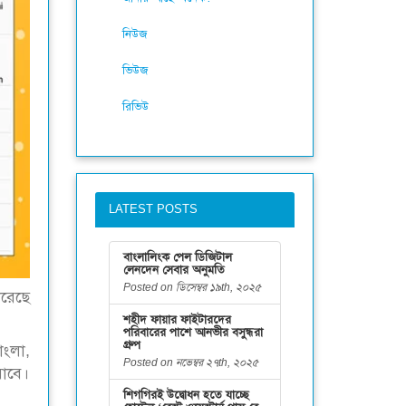
নিউজ
ভিউজ
রিভিউ
LATEST POSTS
বাংলালিংক পেল ডিজিটাল
লেনদেন সেবার অনুমতি
Posted on ডিসেম্বর ১৯th, ২০২৫
করেছে
শহীদ ফায়ার ফাইটারদের
পরিবারের পাশে আনভীর বসুন্ধরা
গ্রুপ
াংলা,
Posted on নভেম্বর ২৭th, ২০২৫
াবে।
শিগগিরই উদ্বোধন হতে যাচ্ছে