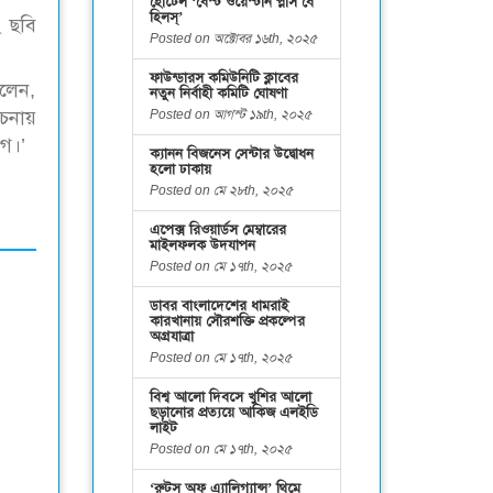
হোটেল ‘বেস্ট ওয়েস্টার্ন প্লাস বে
হিলস্’
ং ছবি
Posted on অক্টোবর ১৬th, ২০২৫
ফাউন্ডারস কমিউনিটি ক্লাবের
বলেন,
নতুন নির্বাহী কমিটি ঘোষণা
Posted on আগস্ট ১৯th, ২০২৫
েচনায়
োগ।’
ক্যানন বিজনেস সেন্টার উদ্বোধন
হলো ঢাকায়
Posted on মে ২৮th, ২০২৫
এপেক্স রিওয়ার্ডস মেম্বারের
মাইলফলক উদযাপন
Posted on মে ১৭th, ২০২৫
ডাবর বাংলাদেশের ধামরাই
কারখানায় সৌরশক্তি প্রকল্পের
অগ্রযাত্রা
Posted on মে ১৭th, ২০২৫
বিশ্ব আলো দিবসে খুশির আলো
ছড়ানোর প্রত্যয়ে আকিজ এলইডি
লাইট
Posted on মে ১৭th, ২০২৫
‘রুটস অফ এ্যালিগ্যান্স’ থিমে