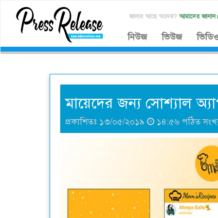
জানার আছে অনেক?
আমাদের জানান
নিউজ
ভিউজ
ভিডি
মায়েদের জন্য সোশ্যাল অ্য
প্রকাশিতঃ ১৩/০৫/২০১৯
১৪:৫৬ পঠিত সংখ্