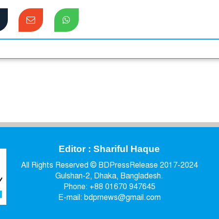
Editor : Shariful Haque
All Rights Reserved © BDPressRelease 2017-2024
Gulshan-2, Dhaka, Bangladesh.
Phone: +88 01670 947645
E-mail: bdprnews@gmail.com