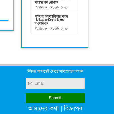
সারা’র ঈদ পোশাক
Posted on মে ১৫th, ২০২৫
পামপের সহযোগিতায় সহজ
কিস্তিতে স্মার্টফোন দিচ্ছে
বাংলালিংক
Posted on মে ১৫th, ২০২৫
নিউজ আপডেট পেতে সাবস্ক্রাইব করুন
|
আমাদের কথা
বিজ্ঞাপন