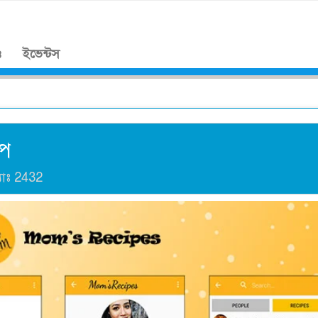
।
ও
ইভেন্টস
াপ
যাঃ
2432