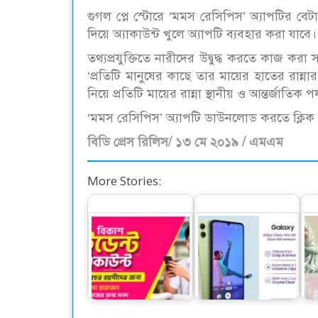
গুগল প্লে স্টোরে ‘মমস রেসিপিস’ অ্যাপটির বেট
দিয়ে অ্যাকাউন্ট খুলে অ্যাপটি ব্যবহার করা যাবে।
তথ্যপ্রযুক্তিতে নারীদের উদ্বুদ্ধ করতে কাজ ক
‘প্রতিটি মানুষের কাছে তার মায়ের হাতের রান্ন
নিয়ে প্রতিটি মায়ের রান্না স্থানীয় ও আন্তর্জাত
‘মমস রেসিপিস’ অ্যাপটি ডাউনলোড করতে ক্লি
বিডি প্রেস রিলিস/ ১৩ মে ২০১৯ / এমএম
More Stories:
বিকাশের স্টুডেন্ট
‘অসাম’ সিরিজের নতুন
অ্যাকাউন্ট ক্যাশলেস
স্মার্টফোন নিয়ে এলো
চী
লেনদেনে…
স্যামসাং