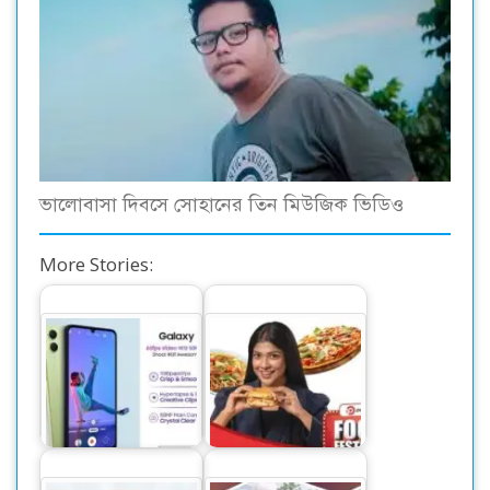
ভালোবাসা দিবসে সোহানের তিন মিউজিক ভিডিও
More Stories:
‘অসাম’ সিরিজের নতুন
স্মার্টফোন নিয়ে এলো
পাঠাও ফুড-এর ‘ফুড
স্যামসাং
ফেস্টিভাল’ ক্যাম্পেইন