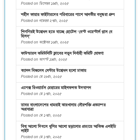
Posted on ডিসেম্বর ১৯th, ২০২৫
শহীদ ফায়ার ফাইটারদের পরিবারের পাশে আনভীর বসুন্ধরা গ্রুপ
Posted on নভেম্বর ২৭th, ২০২৫
শিগগিরই উদ্বোধন হতে যাচ্ছে হোটেল ‘বেস্ট ওয়েস্টার্ন প্লাস বে
হিলস্’
Posted on অক্টোবর ১৬th, ২০২৫
ফাউন্ডারস কমিউনিটি ক্লাবের নতুন নির্বাহী কমিটি ঘোষণা
Posted on আগস্ট ১৯th, ২০২৫
ক্যানন বিজনেস সেন্টার উদ্বোধন হলো ঢাকায়
Posted on মে ২৮th, ২০২৫
এপেক্স রিওয়ার্ডস মেম্বারের মাইলফলক উদযাপন
Posted on মে ১৭th, ২০২৫
ডাবর বাংলাদেশের ধামরাই কারখানায় সৌরশক্তি প্রকল্পের
অগ্রযাত্রা
Posted on মে ১৭th, ২০২৫
বিশ্ব আলো দিবসে খুশির আলো ছড়ানোর প্রত্যয়ে আকিজ এলইডি
লাইট
Posted on মে ১৭th, ২০২৫