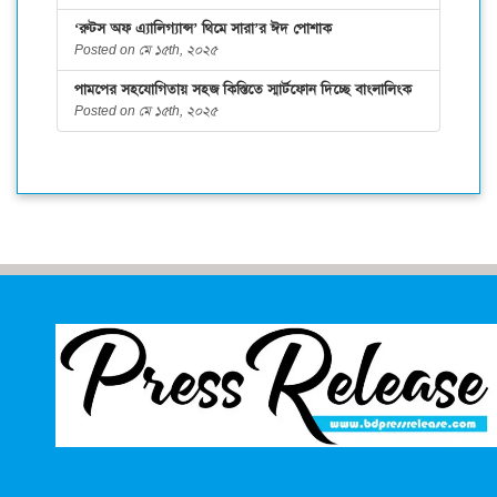
‘রুটস অফ এ্যালিগ্যান্স’ থিমে সারা’র ঈদ পোশাক
Posted on মে ১৫th, ২০২৫
পামপের সহযোগিতায় সহজ কিস্তিতে স্মার্টফোন দিচ্ছে বাংলালিংক
Posted on মে ১৫th, ২০২৫