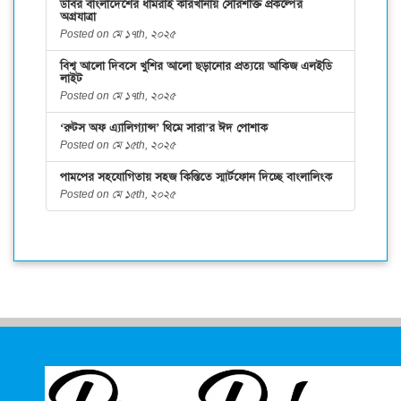
ডাবর বাংলাদেশের ধামরাই কারখানায় সৌরশক্তি প্রকল্পের
অগ্রযাত্রা
Posted on মে ১৭th, ২০২৫
বিশ্ব আলো দিবসে খুশির আলো ছড়ানোর প্রত্যয়ে আকিজ এলইডি
লাইট
Posted on মে ১৭th, ২০২৫
‘রুটস অফ এ্যালিগ্যান্স’ থিমে সারা’র ঈদ পোশাক
Posted on মে ১৫th, ২০২৫
পামপের সহযোগিতায় সহজ কিস্তিতে স্মার্টফোন দিচ্ছে বাংলালিংক
Posted on মে ১৫th, ২০২৫