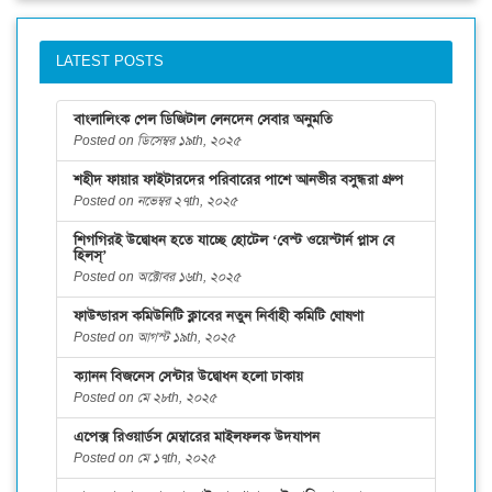
LATEST POSTS
বাংলালিংক পেল ডিজিটাল লেনদেন সেবার অনুমতি
Posted on ডিসেম্বর ১৯th, ২০২৫
শহীদ ফায়ার ফাইটারদের পরিবারের পাশে আনভীর বসুন্ধরা গ্রুপ
Posted on নভেম্বর ২৭th, ২০২৫
শিগগিরই উদ্বোধন হতে যাচ্ছে হোটেল ‘বেস্ট ওয়েস্টার্ন প্লাস বে
হিলস্’
Posted on অক্টোবর ১৬th, ২০২৫
ফাউন্ডারস কমিউনিটি ক্লাবের নতুন নির্বাহী কমিটি ঘোষণা
Posted on আগস্ট ১৯th, ২০২৫
ক্যানন বিজনেস সেন্টার উদ্বোধন হলো ঢাকায়
Posted on মে ২৮th, ২০২৫
এপেক্স রিওয়ার্ডস মেম্বারের মাইলফলক উদযাপন
Posted on মে ১৭th, ২০২৫