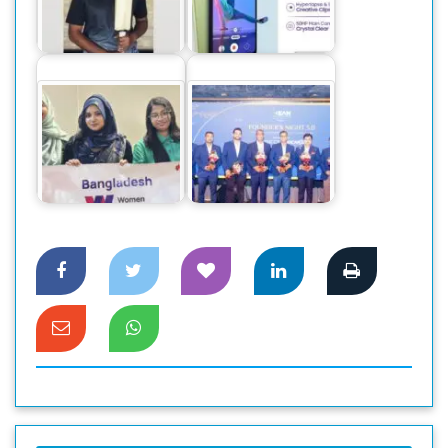
‘অসাম’ সিরিজের নতুন
বঙ্গ’র স্টিকার সাকিবের
স্মার্টফোন নিয়ে এলো
ব্যাটে
স্যামসাং
ফাউন্ডারস কমিউনিটি
চীন সফরে উইমেন ইন
ক্লাবের নতুন নির্বাহী
টেকের ৩ বিজয়ী
কমিটি ঘোষণা