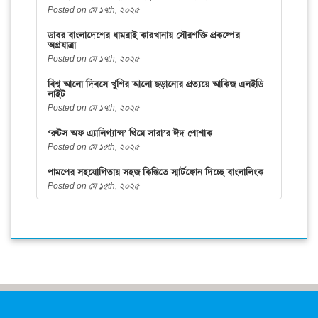
Posted on মে ১৭th, ২০২৫
ডাবর বাংলাদেশের ধামরাই কারখানায় সৌরশক্তি প্রকল্পের
অগ্রযাত্রা
Posted on মে ১৭th, ২০২৫
বিশ্ব আলো দিবসে খুশির আলো ছড়ানোর প্রত্যয়ে আকিজ এলইডি
লাইট
Posted on মে ১৭th, ২০২৫
‘রুটস অফ এ্যালিগ্যান্স’ থিমে সারা’র ঈদ পোশাক
Posted on মে ১৫th, ২০২৫
পামপের সহযোগিতায় সহজ কিস্তিতে স্মার্টফোন দিচ্ছে বাংলালিংক
Posted on মে ১৫th, ২০২৫