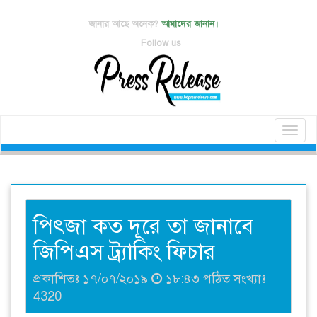
জানার আছে অনেক?
আমাদের জানান।
Follow us
Toggl
naviga
পিৎজা কত দূরে তা জানাবে
জিপিএস ট্র্যাকিং ফিচার
প্রকাশিতঃ ১৭/০৭/২০১৯
১৮:৪৩ পঠিত সংখ্যাঃ
4320