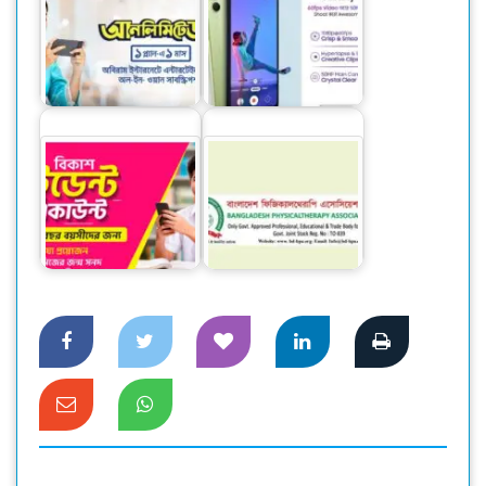
‘অসাম’ সিরিজের নতুন
গ্রামীণফোন নিয়ে এলো
স্মার্টফোন নিয়ে এলো
সহজ সব প্ল্যান
স্যামসাং
বিকাশের স্টুডেন্ট
ফিজিওথেরাপি
অ্যাকাউন্ট ক্যাশলেস
চিকিৎসকদের হয়রানী না
লেনদেনে…
করতে স্বাস্থ্য…