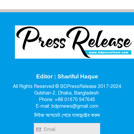
Editor : Shariful Haque
All Rights Reserved © BDPressRelease 2017-2024
Gulshan-2, Dhaka, Bangladesh.
Phone: +88 01670 947645
E-mail: bdprnews@gmail.com
নিউজ আপডেট পেতে সাবস্ক্রাইব করুন