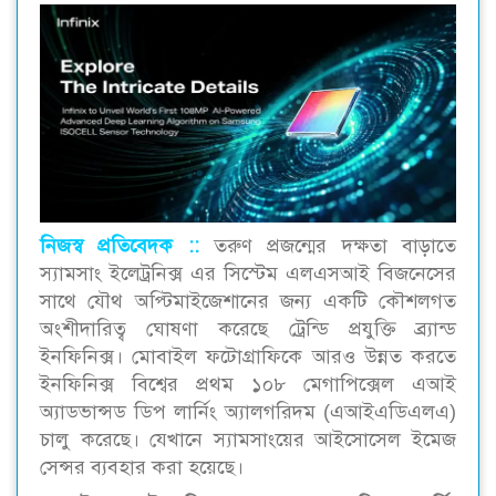
নিজস্ব প্রতিবেদক ::‌
তরুণ প্রজন্মের দক্ষতা বাড়াতে
স্যামসাং ইলেট্রনিক্স এর সিস্টেম এলএসআই বিজনেসের
সাথে যৌথ অপ্টিমাইজেশানের জন্য একটি কৌশলগত
অংশীদারিত্ব ঘোষণা করেছে ট্রেন্ডি প্রযুক্তি ব্র্যান্ড
ইনফিনিক্স। মোবাইল ফটোগ্রাফিকে আরও উন্নত করতে
ইনফিনিক্স বিশ্বের প্রথম ১০৮ মেগাপিক্সেল এআই
অ্যাডভান্সড ডিপ লার্নিং অ্যালগরিদম (এআইএডিএলএ)
চালু করেছে। যেখানে স্যামসাংয়ের আইসোসেল ইমেজ
সেন্সর ব্যবহার করা হয়েছে।