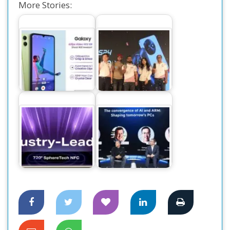
More Stories:
‘অসাম’ সিরিজের নতুন
স্মার্টফোন নিয়ে এলো
বাজারে নতুন স্মার্টফোন
স্যামসাং
আইটেল এস২৪
যেকোনো অ্যাঙ্গেল
থেকেই এখন স্মার্টফোনে
আইএফএ ২০২৪
হবে কার্ড রিড
প্রদর্শনীতে অনারের চমক