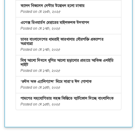
ক্যানন বিজনেস সেন্টার উদ্বোধন হলো ঢাকায়
Posted on মে ২৮th, ২০২৫
এপেক্স রিওয়ার্ডস মেম্বারের মাইলফলক উদযাপন
Posted on মে ১৭th, ২০২৫
ডাবর বাংলাদেশের ধামরাই কারখানায় সৌরশক্তি প্রকল্পের
অগ্রযাত্রা
Posted on মে ১৭th, ২০২৫
বিশ্ব আলো দিবসে খুশির আলো ছড়ানোর প্রত্যয়ে আকিজ এলইডি
লাইট
Posted on মে ১৭th, ২০২৫
‘রুটস অফ এ্যালিগ্যান্স’ থিমে সারা’র ঈদ পোশাক
Posted on মে ১৫th, ২০২৫
পামপের সহযোগিতায় সহজ কিস্তিতে স্মার্টফোন দিচ্ছে বাংলালিংক
Posted on মে ১৫th, ২০২৫