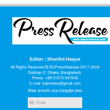
Editor : Shariful Haque
All Rights Reserved © BDPressRelease 2017-2024
Gulshan-2, Dhaka, Bangladesh.
Phone: +88 01670 947645
E-mail: bdprnews@gmail.com
নিউজ আপডেট পেতে সাবস্ক্রাইব করুন