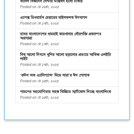
ক্যানন বিজনেস সেন্টার উদ্বোধন হলো ঢাকায়
Posted on মে ২৮th, ২০২৫
এপেক্স রিওয়ার্ডস মেম্বারের মাইলফলক উদযাপন
Posted on মে ১৭th, ২০২৫
ডাবর বাংলাদেশের ধামরাই কারখানায় সৌরশক্তি প্রকল্পের
অগ্রযাত্রা
Posted on মে ১৭th, ২০২৫
বিশ্ব আলো দিবসে খুশির আলো ছড়ানোর প্রত্যয়ে আকিজ এলইডি
লাইট
Posted on মে ১৭th, ২০২৫
‘রুটস অফ এ্যালিগ্যান্স’ থিমে সারা’র ঈদ পোশাক
Posted on মে ১৫th, ২০২৫
পামপের সহযোগিতায় সহজ কিস্তিতে স্মার্টফোন দিচ্ছে বাংলালিংক
Posted on মে ১৫th, ২০২৫