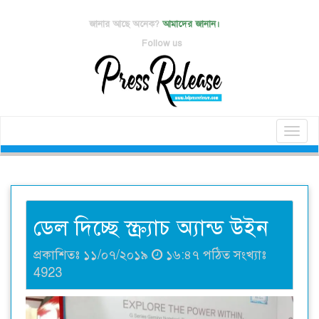
জানার আছে অনেক?
আমাদের জানান।
Follow us
Toggl
naviga
ডেল দিচ্ছে স্ক্র্যাচ অ্যান্ড উইন
প্রকাশিতঃ ১১/০৭/২০১৯
১৬:৪৭ পঠিত সংখ্যাঃ
4923