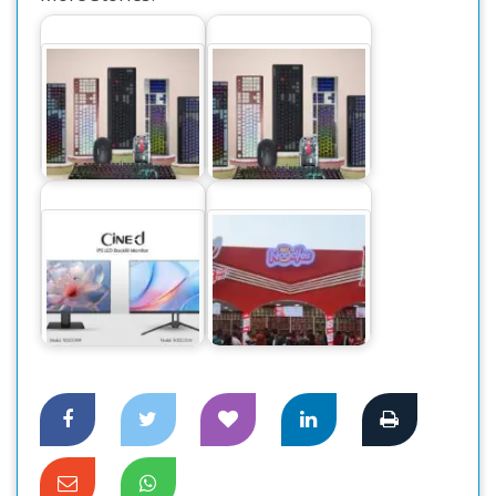
নতুন মডেলের
‘অ্যান্টিক’ ব্র্যান্ডের
মেকানিক্যাল, আরজিবি
কিবোর্ড-মাউস এনেছে
ও রিচার্জেবল…
ওয়ালটন
নতুন দুই মডেলের
খাদ্যপণ্যের বিশাল
মনিটর বাজারে ছাড়লো
সমাহার নিয়ে বাণিজ্য
ওয়ালটন
মেলায় প্রাণ