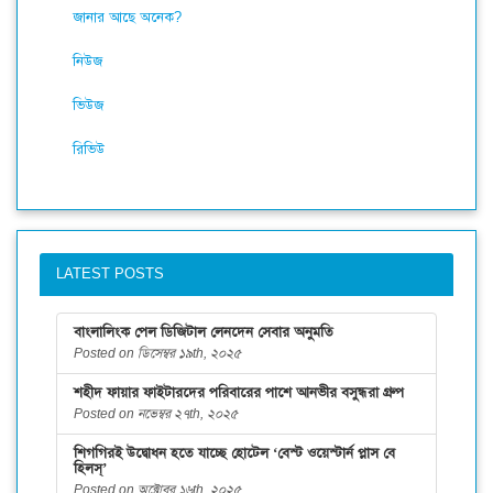
জানার আছে অনেক?
নিউজ
ভিউজ
রিভিউ
LATEST POSTS
বাংলালিংক পেল ডিজিটাল লেনদেন সেবার অনুমতি
Posted on ডিসেম্বর ১৯th, ২০২৫
শহীদ ফায়ার ফাইটারদের পরিবারের পাশে আনভীর বসুন্ধরা গ্রুপ
Posted on নভেম্বর ২৭th, ২০২৫
শিগগিরই উদ্বোধন হতে যাচ্ছে হোটেল ‘বেস্ট ওয়েস্টার্ন প্লাস বে
হিলস্’
Posted on অক্টোবর ১৬th, ২০২৫