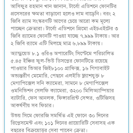
আসিফুর রহমান খান জানান, টার্বো এডিশনে ফোনটির
প্রসেসরের ক্ষমতা বাড়ানো হলেও দাম বাড়েনি। বরং ২
জিবি র‌্যাম সংস্করণটি আগের চেয়ে আরো কম মূল্যে
পাচ্ছেন ক্রেতারা। টার্বো এডিশনে প্রিমো এইচএইটের ৩
জিবি র‌্যামের ফোনটি পাওয়া যাচ্ছে ৭,৯৯৯ টাকায়। আর
২ জিবি র‌্যামে এটি মিলছে মাত্র ৬,৮৯৯ টাকায়।
অ্যান্ড্রয়েড ৮.১ ওরিও অপারেটিং সিস্টেমে পরিচালিত
৫.৪৫ ইঞ্চির ফুল-ভিউ ডিসপ্লের ফোনটিতে রয়েছে
পাওয়ার ভিআর জিই৮১০০ গ্রাফিক্স, ১৬ গিগাবাইট
অভ্যন্তরীণ মেমোরি, পেছনে এলইডি ফ্ল্যাশযুক্ত ৮
মেগাপিক্সেল সনি ক্যামেরা, সামনে ৮ মেগাপিক্সেল
ওমনিভিশন সেলফি ক্যামেরা, ৩২০০ মিলিঅ্যাম্পিয়ার
ব্যাটারি, ফেস আনলক, ফিঙ্গারপ্রিন্ট সেন্সর, ওটিজিসহ
আকর্ষণীয় সব ফিচার।
উভয় সিমে ফোরজি সমর্থিত এই ফোনে ৩০ দিনের
রিপ্লেসমেন্ট এবং ১০১ দিনের প্রায়োরিটি সেবাসহ এক
বছরের বিক্রয়োত্তর সেবা পাবেন ক্রেতা।