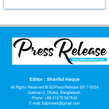
Editor : Shariful Haque
All Rights Reserved © BDPressRelease 2017-2024
Gulshan-2, Dhaka, Bangladesh.
Phone: +88 01670 947645
E-mail: bdprnews@gmail.com