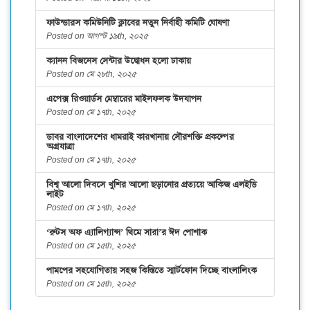
ফাউন্ডারস কমিউনিটি ক্লাবের নতুন নির্বাহী কমিটি ঘোষণা
Posted on আগস্ট ১৯th, ২০২৫
ক্যানন বিজনেস সেন্টার উদ্বোধন হলো ঢাকায়
Posted on মে ২৮th, ২০২৫
এপেক্স রিওয়ার্ডস মেম্বারের মাইলফলক উদযাপন
Posted on মে ১৭th, ২০২৫
ডাবর বাংলাদেশের ধামরাই কারখানায় সৌরশক্তি প্রকল্পের
অগ্রযাত্রা
Posted on মে ১৭th, ২০২৫
বিশ্ব আলো দিবসে খুশির আলো ছড়ানোর প্রত্যয়ে আকিজ এলইডি
লাইট
Posted on মে ১৭th, ২০২৫
‘রুটস অফ এ্যালিগ্যান্স’ থিমে সারা’র ঈদ পোশাক
Posted on মে ১৫th, ২০২৫
পামপের সহযোগিতায় সহজ কিস্তিতে স্মার্টফোন দিচ্ছে বাংলালিংক
Posted on মে ১৫th, ২০২৫