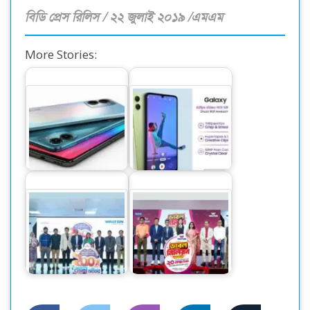
বিডি প্রেস রিলিস / ২২ জুলাই ২০১৯ /এমএম
More Stories:
ওয়ালটন বাজারে
‘অসাম’ সিরিজের নতুন
ছেড়েছে নেক্সজি সিরিজের
স্মার্টফোন নিয়ে এলো
নতুন মডেলের…
স্যামসাং
ওয়ালটন ফ্রিজ কিনে
ওয়ালটন পণ্য কিনে ২০
কোটি কোটি টাকার
লাখ টাকা পাওয়ার
ক্যাশব্যাকের সুযোগ
সুযোগ