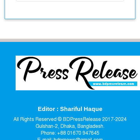
Editor : Shariful Haque
All Rights Reserved © BDPressRelease 2017-2024
Gulshan-2, Dhaka, Bangladesh.
Phone: +88 01670 947645