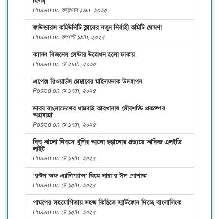
হিলস্’
Posted on অক্টোবর ১৬th, ২০২৫
ফাউন্ডারস কমিউনিটি ক্লাবের নতুন নির্বাহী কমিটি ঘোষণা
Posted on আগস্ট ১৯th, ২০২৫
ক্যানন বিজনেস সেন্টার উদ্বোধন হলো ঢাকায়
Posted on মে ২৮th, ২০২৫
এপেক্স রিওয়ার্ডস মেম্বারের মাইলফলক উদযাপন
Posted on মে ১৭th, ২০২৫
ডাবর বাংলাদেশের ধামরাই কারখানায় সৌরশক্তি প্রকল্পের
অগ্রযাত্রা
Posted on মে ১৭th, ২০২৫
বিশ্ব আলো দিবসে খুশির আলো ছড়ানোর প্রত্যয়ে আকিজ এলইডি
লাইট
Posted on মে ১৭th, ২০২৫
‘রুটস অফ এ্যালিগ্যান্স’ থিমে সারা’র ঈদ পোশাক
Posted on মে ১৫th, ২০২৫
পামপের সহযোগিতায় সহজ কিস্তিতে স্মার্টফোন দিচ্ছে বাংলালিংক
Posted on মে ১৫th, ২০২৫