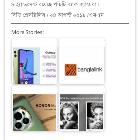
৯ হ্যান্ডসেটে রয়েছে পাঁচটি ব্যাক ক্যামেরা।
বিডি প্রেসরিলিস / ২৪ আগস্ট ২০১৯ /এমএম
More Stories:
‘অসাম’ সিরিজের নতুন
পামপের সহযোগিতায়
স্মার্টফোন নিয়ে এলো
সহজ কিস্তিতে স্মার্টফোন
স্যামসাং
দিচ্ছে বাংলালিংক
পছন্দের শীর্ষে প্রিমিয়াম
বিশ্বখ্যাত ফটোগ্রাফি
ফ্ল্যাগশিপ অনারের
স্টুডিও হারকোর্ট ফিচার
ম্যাজিক ৬ প্রো
নিয়ে…