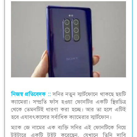
নিজস্ব প্রতিবেদক ::
সনির নতুন স্মার্টফোনে থাকছে ছয়টি
ক্যামেরা। সম্প্রতি ফাঁস হওয়া ফোনটির একটি স্থিরচিত্র
থেকে তেমনটিই ধারণা করা হচ্ছে। আর তা হলে এটিই
হবে এযাবৎকালের সর্বাধিক ক্যামেরার স্মার্টফোন।
ম্যাক জে নামের এক ব্যক্তি সনির এই ফোনটিকে নিয়ে
টুইটারে একটি টুইট করেছেন, যেখানে তিনি দাবি