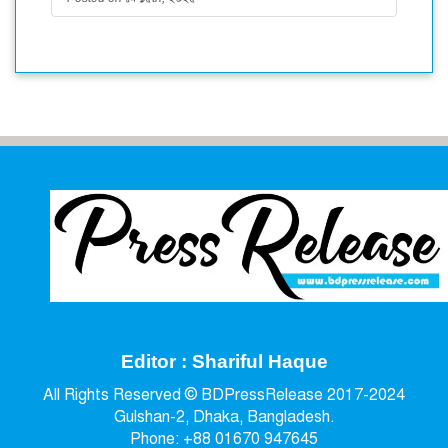
Editor : Shariful Haque
All Rights Reserved © BDPressRelease 2017-2024
Gulshan-2, Dhaka, Bangladesh.
Phone: +88 01670 947645