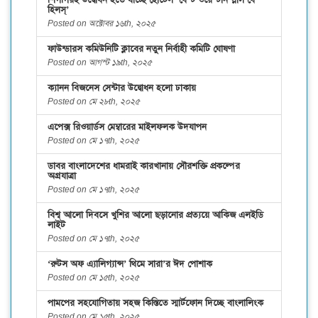
শিগগিরই উদ্বোধন হতে যাচ্ছে হোটেল ‘বেস্ট ওয়েস্টার্ন প্লাস বে
হিলস্’
Posted on অক্টোবর ১৬th, ২০২৫
ফাউন্ডারস কমিউনিটি ক্লাবের নতুন নির্বাহী কমিটি ঘোষণা
Posted on আগস্ট ১৯th, ২০২৫
ক্যানন বিজনেস সেন্টার উদ্বোধন হলো ঢাকায়
Posted on মে ২৮th, ২০২৫
এপেক্স রিওয়ার্ডস মেম্বারের মাইলফলক উদযাপন
Posted on মে ১৭th, ২০২৫
ডাবর বাংলাদেশের ধামরাই কারখানায় সৌরশক্তি প্রকল্পের
অগ্রযাত্রা
Posted on মে ১৭th, ২০২৫
বিশ্ব আলো দিবসে খুশির আলো ছড়ানোর প্রত্যয়ে আকিজ এলইডি
লাইট
Posted on মে ১৭th, ২০২৫
‘রুটস অফ এ্যালিগ্যান্স’ থিমে সারা’র ঈদ পোশাক
Posted on মে ১৫th, ২০২৫
পামপের সহযোগিতায় সহজ কিস্তিতে স্মার্টফোন দিচ্ছে বাংলালিংক
Posted on মে ১৫th, ২০২৫