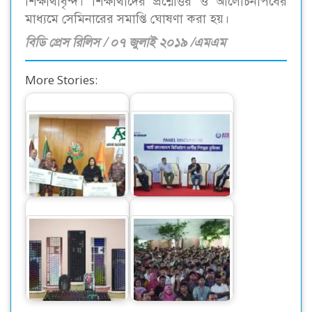
শিক্ষার্থীবৃন্দ। শিক্ষার্থীদের প্রশ্নোত্তর ও আলোচনাপর্বের
মাধ্যমে সেমিনারের সমাপ্তি ঘোষণা করা হয়।
বিডি প্রেস রিলিস / ০৭ জুলাই ২০১৯ /এমএম
More Stories:
শহীদ ফায়ার ফাইটারদের
স্মার্ট বাংলাদেশ বিনির্মাণে
পরিবারের পাশে আনভীর
‘সেন্ট্রাল ফোরাম’ গঠনের
বসুন্ধরা গ্রুপ
আহ্বান
নতুন মডেলের
আইইউবিএটি’র ফল
মেকানিক্যাল, আরজিবি
২০২৪ সেমিস্টারের নবীন
ও রিচার্জেবল…
শিক্ষার্থীদের…