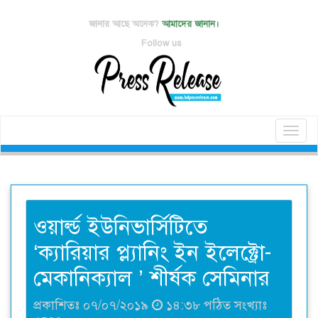
জানার আছে অনেক?
আমাদের জানান।
Follow us
Toggl
naviga
ওয়ার্ল্ড ইউনিভার্সিটিতে
‘ক্যারিয়ার প্ল্যানিং ইন ইলেক্ট্রো-
মেকানিক্যাল ’ শীর্ষক সেমিনার
প্রকাশিতঃ ০৭/০৭/২০১৯
১৪:৩৮ পঠিত সংখ্যাঃ