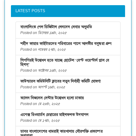
LATEST POSTS
বাংলালিংক পেল ডিজিটাল লেনদেন সেবার অনুমতি
Posted on ডিসেম্বর ১৯th, ২০২৫
শহীদ ফায়ার ফাইটারদের পরিবারের পাশে আনভীর বসুন্ধরা গ্রুপ
Posted on নভেম্বর ২৭th, ২০২৫
শিগগিরই উদ্বোধন হতে যাচ্ছে হোটেল ‘বেস্ট ওয়েস্টার্ন প্লাস বে
হিলস্’
Posted on অক্টোবর ১৬th, ২০২৫
ফাউন্ডারস কমিউনিটি ক্লাবের নতুন নির্বাহী কমিটি ঘোষণা
Posted on আগস্ট ১৯th, ২০২৫
ক্যানন বিজনেস সেন্টার উদ্বোধন হলো ঢাকায়
Posted on মে ২৮th, ২০২৫
এপেক্স রিওয়ার্ডস মেম্বারের মাইলফলক উদযাপন
Posted on মে ১৭th, ২০২৫
ডাবর বাংলাদেশের ধামরাই কারখানায় সৌরশক্তি প্রকল্পের
অগ্রযাত্রা