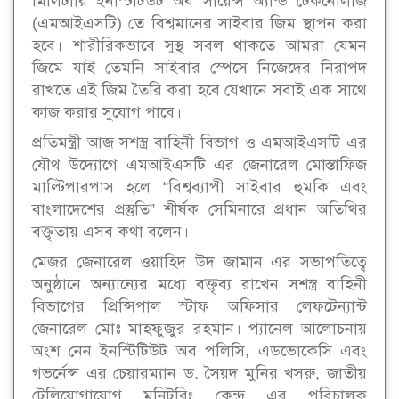
মিলিটারি ইনস্টিটিউট অব সায়েন্স অ্যান্ড টেকনোলজি
(এমআইএসটি) তে বিশ্বমানের সাইবার জিম স্থাপন করা
হবে। শারীরিকভাবে সুস্থ সবল থাকতে আমরা যেমন
জিমে যাই তেমনি সাইবার স্পেসে নিজেদের নিরাপদ
রাখতে এই জিম তৈরি করা হবে যেখানে সবাই এক সাথে
কাজ করার সুযোগ পাবে।
প্রতিমন্ত্রী আজ সশস্ত্র বাহিনী বিভাগ ও এমআইএসটি এর
যৌথ উদ্যোগে এমআইএসটি এর জেনারেল মোস্তাফিজ
মাল্টিপারপাস হলে “বিশ্বব্যাপী সাইবার হুমকি এবং
বাংলাদেশের প্রস্তুতি” শীর্ষক সেমিনারে প্রধান অতিথির
বক্তৃতায় এসব কথা বলেন।
মেজর জেনারেল ওয়াহিদ উদ জামান এর সভাপতিত্বে
অনুষ্ঠানে অন্যান্যের মধ্যে বক্তৃব্য রাখেন সশস্ত্র বাহিনী
বিভাগের প্রিন্সিপাল স্টাফ অফিসার লেফটেন্যান্ট
জেনারেল মোঃ মাহফুজুর রহমান। প্যানেল আলোচনায়
অংশ নেন ইনস্টিটিউট অব পলিসি, এডভোকেসি এবং
গভর্নেন্স এর চেয়ারম্যান ড. সৈয়দ মুনির খসরু, জাতীয়
টেলিযোগাযোগ মনিটরিং কেন্দ্র এর পরিচালক