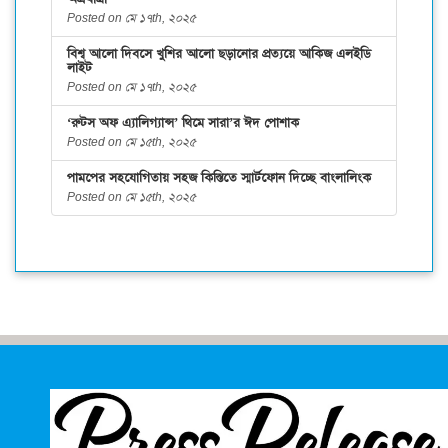
Posted on মে ১৭th, ২০২৫
বিশ্ব আলো দিবসে খুশির আলো ছড়ানোর প্রত্যয়ে আকিজ এলইডি
লাইট
Posted on মে ১৭th, ২০২৫
‘রুটস অফ এ্যালিগ্যান্স’ থিমে সারা’র ঈদ পোশাক
Posted on মে ১৫th, ২০২৫
পামপের সহযোগিতায় সহজ কিস্তিতে স্মার্টফোন দিচ্ছে বাংলালিংক
Posted on মে ১৫th, ২০২৫