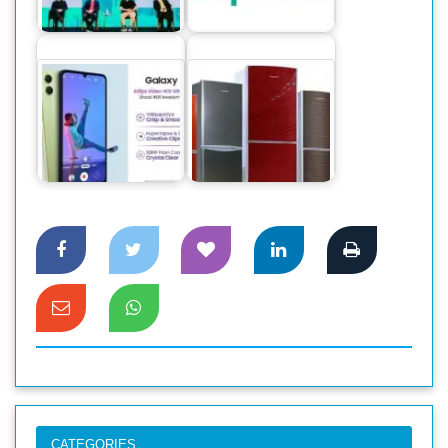
সিকিউরিটি উইকেন্ড
হুমকির তথ্য দিয়েছে
২০২৪
ক্যাসপারস্কি
‘অসাম’ সিরিজের নতুন
স্মার্টফোন নিয়ে এলো
স্যামসাং
দেশি ফ্রিজে স্বপ্নপূরণ
CATEGORIES