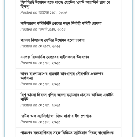
শিগগিরই উদ্বোধন হতে যাচ্ছে হোটেল ‘বেস্ট ওয়েস্টার্ন প্লাস বে
হিলস্’
Posted on অক্টোবর ১৬th, ২০২৫
ফাউন্ডারস কমিউনিটি ক্লাবের নতুন নির্বাহী কমিটি ঘোষণা
Posted on আগস্ট ১৯th, ২০২৫
ক্যানন বিজনেস সেন্টার উদ্বোধন হলো ঢাকায়
Posted on মে ২৮th, ২০২৫
এপেক্স রিওয়ার্ডস মেম্বারের মাইলফলক উদযাপন
Posted on মে ১৭th, ২০২৫
ডাবর বাংলাদেশের ধামরাই কারখানায় সৌরশক্তি প্রকল্পের
অগ্রযাত্রা
Posted on মে ১৭th, ২০২৫
বিশ্ব আলো দিবসে খুশির আলো ছড়ানোর প্রত্যয়ে আকিজ এলইডি
লাইট
Posted on মে ১৭th, ২০২৫
‘রুটস অফ এ্যালিগ্যান্স’ থিমে সারা’র ঈদ পোশাক
Posted on মে ১৫th, ২০২৫
পামপের সহযোগিতায় সহজ কিস্তিতে স্মার্টফোন দিচ্ছে বাংলালিংক