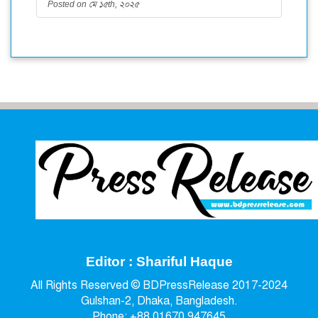
Posted on মে ১৫th, ২০২৫
Editor : Shariful Haque
All Rights Reserved © BDPressRelease 2017-2024
Gulshan-2, Dhaka, Bangladesh.
Phone: +88 01670 947645