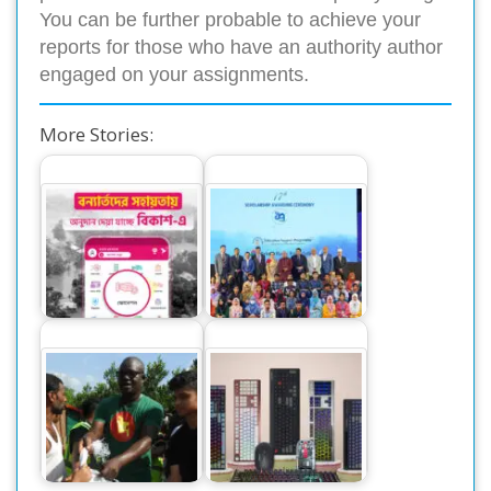
You can be further probable to achieve your
reports for those who have an authority author
engaged on your assignments.
More Stories:
বিকাশে দেয়া যাচ্ছে
২৩৪ মেধাবী শিক্ষার্থীকে
বন্যার্তদের সহায়তায়
বৃত্তি দিলো প্রাইম ব্যাংক
অনুদান
ফাউন্ডেশন
‘অ্যান্টিক’ ব্র্যান্ডের
বন্যার্তদের পাশে
কিবোর্ড-মাউস এনেছে
আইএসডির শিক্ষার্থীরা
ওয়ালটন