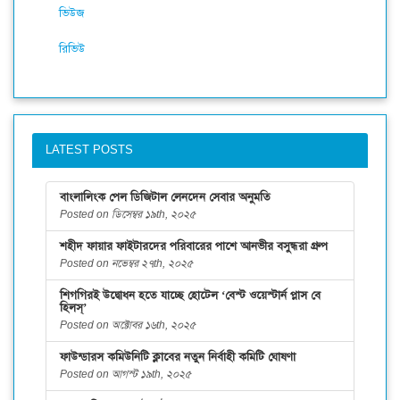
ভিউজ
রিভিউ
LATEST POSTS
বাংলালিংক পেল ডিজিটাল লেনদেন সেবার অনুমতি
Posted on ডিসেম্বর ১৯th, ২০২৫
শহীদ ফায়ার ফাইটারদের পরিবারের পাশে আনভীর বসুন্ধরা গ্রুপ
Posted on নভেম্বর ২৭th, ২০২৫
শিগগিরই উদ্বোধন হতে যাচ্ছে হোটেল ‘বেস্ট ওয়েস্টার্ন প্লাস বে
হিলস্’
Posted on অক্টোবর ১৬th, ২০২৫
ফাউন্ডারস কমিউনিটি ক্লাবের নতুন নির্বাহী কমিটি ঘোষণা
Posted on আগস্ট ১৯th, ২০২৫