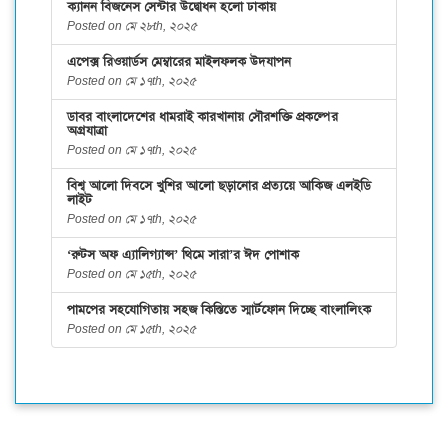
ক্যানন বিজনেস সেন্টার উদ্বোধন হলো ঢাকায়
Posted on মে ২৮th, ২০২৫
এপেক্স রিওয়ার্ডস মেম্বারের মাইলফলক উদযাপন
Posted on মে ১৭th, ২০২৫
ডাবর বাংলাদেশের ধামরাই কারখানায় সৌরশক্তি প্রকল্পের
অগ্রযাত্রা
Posted on মে ১৭th, ২০২৫
বিশ্ব আলো দিবসে খুশির আলো ছড়ানোর প্রত্যয়ে আকিজ এলইডি
লাইট
Posted on মে ১৭th, ২০২৫
‘রুটস অফ এ্যালিগ্যান্স’ থিমে সারা’র ঈদ পোশাক
Posted on মে ১৫th, ২০২৫
পামপের সহযোগিতায় সহজ কিস্তিতে স্মার্টফোন দিচ্ছে বাংলালিংক
Posted on মে ১৫th, ২০২৫