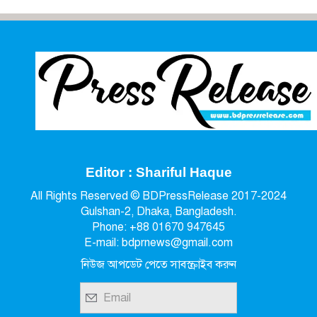
Editor : Shariful Haque
All Rights Reserved © BDPressRelease 2017-2024
Gulshan-2, Dhaka, Bangladesh.
Phone: +88 01670 947645
E-mail: bdprnews@gmail.com
নিউজ আপডেট পেতে সাবস্ক্রাইব করুন