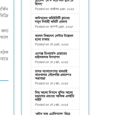
হোটেল ‘বেস্ট ওয়েস্টার্ন প্লাস বে
হিলস্’
র্কিন
Posted on অক্টোবর ১৬th, ২০২৫
িক্রি
ফাউন্ডারস কমিউনিটি ক্লাবের
নতুন নির্বাহী কমিটি ঘোষণা
Posted on আগস্ট ১৯th, ২০২৫
 জন্য
ক্যানন বিজনেস সেন্টার উদ্বোধন
র ফলে
হলো ঢাকায়
Posted on মে ২৮th, ২০২৫
 বৈঠক
এপেক্স রিওয়ার্ডস মেম্বারের
মাইলফলক উদযাপন
 করতে
Posted on মে ১৭th, ২০২৫
ডাবর বাংলাদেশের ধামরাই
কারখানায় সৌরশক্তি প্রকল্পের
অগ্রযাত্রা
Posted on মে ১৭th, ২০২৫
বিশ্ব আলো দিবসে খুশির আলো
ছড়ানোর প্রত্যয়ে আকিজ এলইডি
লাইট
Posted on মে ১৭th, ২০২৫
‘রুটস অফ এ্যালিগ্যান্স’ থিমে