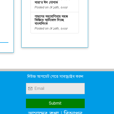
সারা’র ঈদ পোশাক
Posted on মে ১৫th, ২০২৫
পামপের সহযোগিতায় সহজ
কিস্তিতে স্মার্টফোন দিচ্ছে
বাংলালিংক
Posted on মে ১৫th, ২০২৫
নিউজ আপডেট পেতে সাবস্ক্রাইব করুন
|
আমাদের কথা
বিজ্ঞাপন