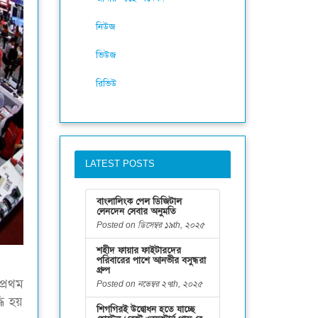
নিউজ
ভিউজ
রিভিউ
LATEST POSTS
বাংলালিংক পেল ডিজিটাল
লেনদেন সেবার অনুমতি
Posted on ডিসেম্বর ১৯th, ২০২৫
শহীদ ফায়ার ফাইটারদের
পরিবারের পাশে আনভীর বসুন্ধরা
গ্রুপ
প্রথম
Posted on নভেম্বর ২৭th, ২০২৫
ধি হয়
শিগগিরই উদ্বোধন হতে যাচ্ছে