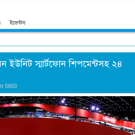
।
ও
ইভেন্টস
ন ইউনিট স্মার্টফোন শিপমেন্টসহ ২৪
াঃ
5893