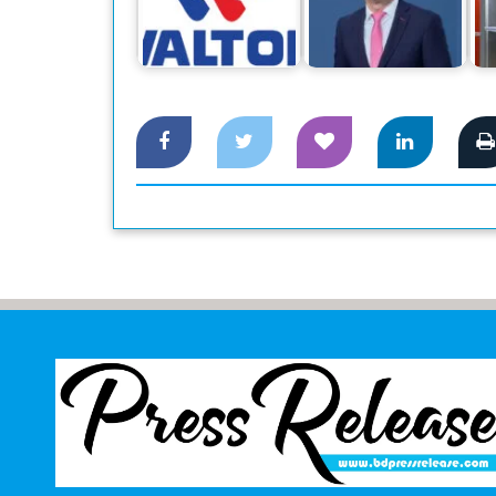
ওয়ালটনের আকর্ষণীয়
‘সিটি ব্যাংকের নিট
ডিভিডেন্ড ঘোষণা :
মুনাফা ১ হাজার ১৪
সুদৃঢ়…
কোটি টাকা’
দ