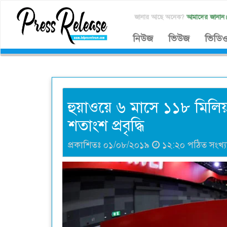
জানার আছে অনেক?
আমাদের জানান
নিউজ
ভিউজ
ভিডি
হুয়াওয়ে ৬ মাসে ১১৮ মিলিয়
শতাংশ প্রবৃদ্ধি
প্রকাশিতঃ ০১/০৮/২০১৯
১২:২০ পঠিত সংখ্য