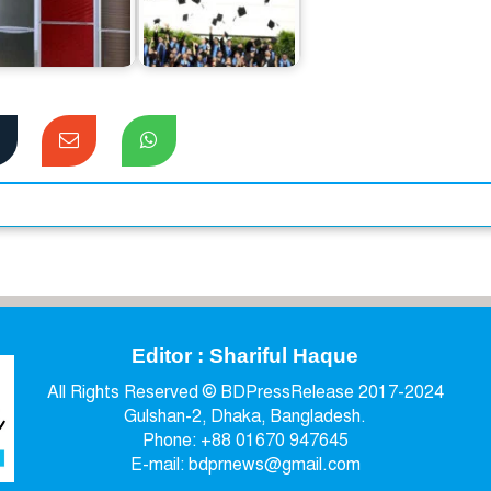
কেমব্রিজ পরীক্ষায়
শিক্ষার্থীদের সাফল্য
েশি ফ্রিজে স্বপ্নপূরণ
উদযাপন করল গ্লেনরিচ
Editor : Shariful Haque
All Rights Reserved © BDPressRelease 2017-2024
Gulshan-2, Dhaka, Bangladesh.
Phone: +88 01670 947645
E-mail: bdprnews@gmail.com