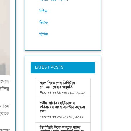
নিউজ
ভিউজ
রিভিউ
LATEST POSTS
নিয়োগ
বাংলালিংক পেল ডিজিটাল
লেনদেন সেবার অনুমতি
ভিন্ন
Posted on ডিসেম্বর ১৯th, ২০২৫
শহীদ ফায়ার ফাইটারদের
সালে
পরিবারের পাশে আনভীর বসুন্ধরা
গ্রুপ
 থেকে
Posted on নভেম্বর ২৭th, ২০২৫
শিগগিরই উদ্বোধন হতে যাচ্ছে
ে আরো