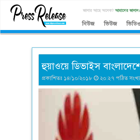
জানার আছে অনেক?
আমাদের জানান
নিউজ
ভিউজ
ভিডি
হুয়াওয়ে ডিভাইস বাংলাদেশে
প্রকাশিতঃ ১৪/১০/২০১৮
২০:২৭ পঠিত সংখ্