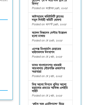
হোটেল ‘বেস্ট ওয়েস্টার্ন প্লাস বে
হিলস্’
Posted on অক্টোবর ১৬th, ২০২৫
ফাউন্ডারস কমিউনিটি ক্লাবের
নতুন নির্বাহী কমিটি ঘোষণা
Posted on আগস্ট ১৯th, ২০২৫
ক্যানন বিজনেস সেন্টার উদ্বোধন
হলো ঢাকায়
Posted on মে ২৮th, ২০২৫
এপেক্স রিওয়ার্ডস মেম্বারের
মাইলফলক উদযাপন
Posted on মে ১৭th, ২০২৫
ডাবর বাংলাদেশের ধামরাই
কারখানায় সৌরশক্তি প্রকল্পের
অগ্রযাত্রা
Posted on মে ১৭th, ২০২৫
বিশ্ব আলো দিবসে খুশির আলো
ছড়ানোর প্রত্যয়ে আকিজ এলইডি
লাইট
Posted on মে ১৭th, ২০২৫
‘রুটস অফ এ্যালিগ্যান্স’ থিমে