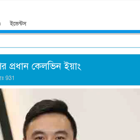
।
ও
ইভেন্টস
র প্রধান কেলভিন ইয়াং
যাঃ
931