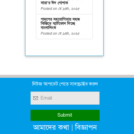
সারা’র ঈদ পোশাক
Posted on মে ১৫th, ২০২৫
পামপের সহযোগিতায় সহজ
কিস্তিতে স্মার্টফোন দিচ্ছে
বাংলালিংক
Posted on মে ১৫th, ২০২৫
নিউজ আপডেট পেতে সাবস্ক্রাইব করুন
|
আমাদের কথা
বিজ্ঞাপন