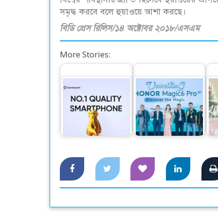
সমৃদ্ধ করবে বলে হুয়াওয়ে আশা করছে।
বিডি প্রেস রিলিস/১৪ অক্টোবর ২০১৮/এসএম
More Stories:
কোয়ালিটির ক্ষেত্রে
দেশের বাজারে বিশ্বের
বাংলাদেশে নাম্বার ১
নাম্বার ওয়ান স্মার্টফোন
চী
স্মার্টফোন…
অনার…