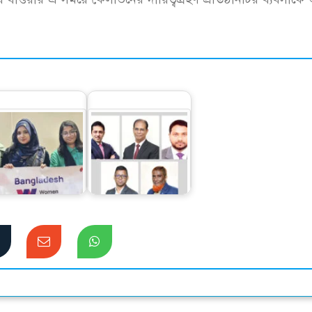
ইউনাইটেড কমার্শিয়াল
ন সফরে উইমেন ইন
ব্যাংক পিএলসি
টেকের ৩ বিজয়ী
(ইউসিবি)-র…