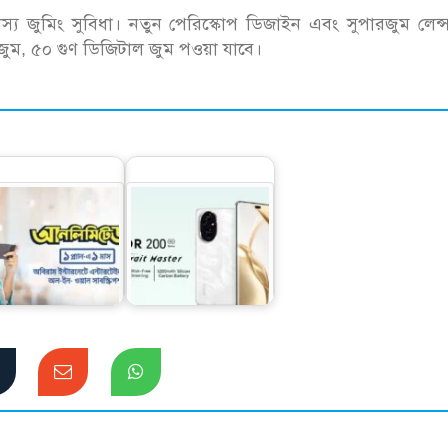
শ্বাস্য জুমিং সুবিধা। নতুন পেরিস্কোপ ডিজাইন এবং সুপারজুম লেন
ড জুম, ৫০ গুণ ডিজিটাল জুম পওয়া যাবে।
বাজার মাতাতে অনার
রামীণফোন নিয়ে এলো
নিয়ে আসছে এআই
সহজ সব প্ল্যান
পোট্রেইট মাস্টার…