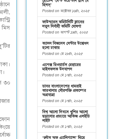
হোটেল ‘বেস্ট ওয়েস্টার্ন প্লাস বে
্ঠানে
হিলস্’
Posted on অক্টোবর ১৬th, ২০২৫
 আলী,
্ট্রি
ফাউন্ডারস কমিউনিটি ক্লাবের
নতুন নির্বাহী কমিটি ঘোষণা
র মিস
Posted on আগস্ট ১৯th, ২০২৫
ক্যানন বিজনেস সেন্টার উদ্বোধন
ু’টির
হলো ঢাকায়
Posted on মে ২৮th, ২০২৫
টাকা।
এপেক্স রিওয়ার্ডস মেম্বারের
মাইলফলক উদযাপন
কা।
Posted on মে ১৭th, ২০২৫
পি ৩০
ডাবর বাংলাদেশের ধামরাই
কারখানায় সৌরশক্তি প্রকল্পের
অগ্রযাত্রা
হাজার
Posted on মে ১৭th, ২০২৫
বিশ্ব আলো দিবসে খুশির আলো
ছড়ানোর প্রত্যয়ে আকিজ এলইডি
ীণফোন
লাইট
কিংয়ে
Posted on মে ১৭th, ২০২৫
বোচ্চ
‘রুটস অফ এ্যালিগ্যান্স’ থিমে