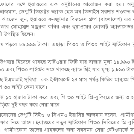
মীণফোণের সঙ্গে হুয়াওয়ের এক অনুষ্ঠানের আয়োজন করা হয়। অনুষ
আজমান, ডেপুটি ডিরেক্টর অ্যান্ড হেড অব ডিভাইস সরদার শওকত
ংজেন জুন, হুয়াওয়ে কনজ্যুমার বিজনেস গ্রুপ (বাংলাদেশ) এর কান
েজার মোহাম্মদ মঞ্জুরুল কবির এবং হুয়াওয়ের প্রোডাক্ট অ্যাম্বাসেড
শী উপস্থিত ছিলেন।
 দাম পড়বে ৮৯,৯৯৯ টাকা। এছাড়া পি৩০ ও পি৩০ লাইট স্মার্টফোন দ
 উপহার হিসেবে থাকছে স্মার্টওয়াচ জিটি যার বাজার মূল্য ১৯,৯৯০ 
০ এবং পি৩০ লাইটের সঙ্গে থাকছে ব্যান্ড থ্রিই যার মূল্য ১,৮৯০ টা
 ইএমআই সুবিধা। ০% ইন্টারেস্টে ২৪ মাস পর্যন্ত কিস্তির মাধ্যমে 
ে পি ৩০ লাইট কেনা যাবে।
জন্য ১০ হাজার টাকা করে এবং পি ৩০ লাইট প্রি-বুকিংয়ের জন্য ৩ 
বাড়িয়ে দুই বছর করে নেয়া যাবে।
রামীণফোনের ডেপুটি সিইও ও সিএমও ইয়াসির আজমান বলেন, ‘গ্রাম
ফার নিয়ে আসে। হুয়াওয়ের নতুন স্মার্টফোন পি৩০ সিরিজের প্রি-বু
্রামীণফোন তাদের গ্রাহকদের জন্য সবসময় সেরা নেটওয়ার্কে সর্