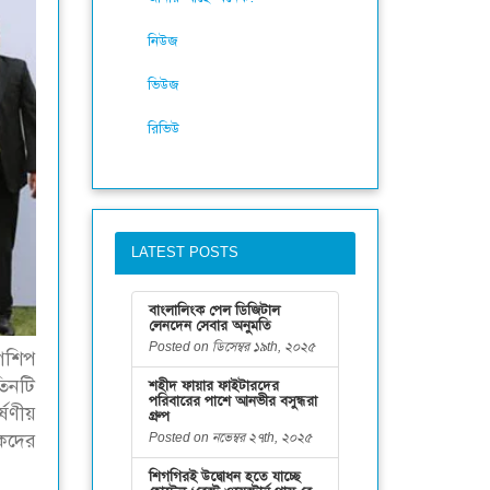
নিউজ
ভিউজ
রিভিউ
LATEST POSTS
বাংলালিংক পেল ডিজিটাল
লেনদেন সেবার অনুমতি
Posted on ডিসেম্বর ১৯th, ২০২৫
াগশিপ
তিনটি
শহীদ ফায়ার ফাইটারদের
পরিবারের পাশে আনভীর বসুন্ধরা
্ষণীয়
গ্রুপ
Posted on নভেম্বর ২৭th, ২০২৫
হকদের
শিগগিরই উদ্বোধন হতে যাচ্ছে