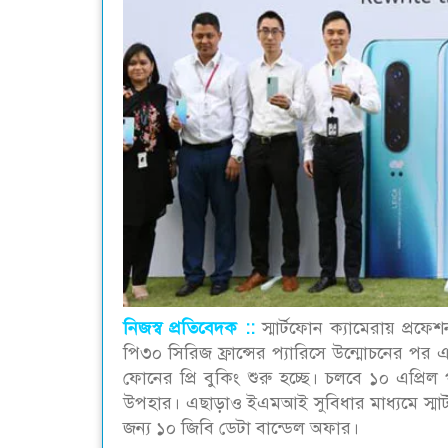
নিজস্ব প্রতিবেদক ::
স্মার্টফোন ক্যামেরায় প্র
পি৩০ সিরিজ ফ্রান্সের প্যারিসে উন্মোচনের প
ফোনের প্রি বুকিং শুরু হচ্ছে। চলবে ১০ এপ্রিল প
উপহার। এছাড়াও ইএমআই সুবিধার মাধ্যমে স্মার
জন্য ১০ জিবি ডেটা বান্ডেল অফার।