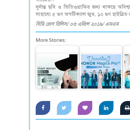
দুর্দান্ত ছবি ও ভিডিওগ্রাফির জন্য থাকছে অবি
সাহায্যে ৫ গুণ অপটিক্যাল জুম, ১০ গুণ হাইব্রি
বিডি প্রেস রিলিস/ ০৩ এপ্রিল ২০১৯/ এমএম
More Stories:
অনার ২০০ এবং ২০০
দেশের বাজারে বিশ্বের
প্রো প্রি-বুকিংয়ে দুর্দান্ত
নাম্বার ওয়ান স্মার্টফোন
গ্
অফার
অনার…