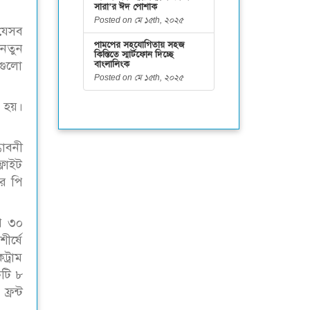
সারা’র ঈদ পোশাক
Posted on মে ১৫th, ২০২৫
 যেসব
পামপের সহযোগিতায় সহজ
 নতুন
কিস্তিতে স্মার্টফোন দিচ্ছে
বাংলালিংক
গুলো
Posted on মে ১৫th, ২০২৫
া হয়।
ভাবনী
্লাইট
ের পি
পি ৩০
ীর্ষে
ট্রাম
কটি ৮
্রন্ট