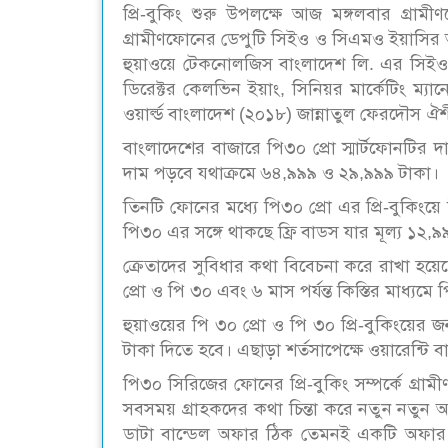
প্রি-বুকিং শুরু উপলক্ষে আজ মঙ্গলবার গ্রা
গ্রামীণফোনের ডেপুটি সিইও ও সিএমও ইয়াসির 
হুয়াওয়ে টেকনোলজিস বাংলাদেশ লি. এর সিইও ঝা
ডিরেক্টর কেলভিন ইয়াং, সিনিয়র মার্কেটিং ম্যান
ওয়ার্ল্ড বাংলাদেশ (২০১৮) জান্নাতুল ফেরদৌস ঐ
বাংলাদেশের বাজারে পি৩০ প্রো স্মার্টফোনটির
দাম পড়বে যথাক্রমে ৬৪,৯৯৯ ও ২৯,৯৯৯ টাকা।
তিনটি ফোনের মধ্যে পি৩০ প্রো এর প্রি-বুকিংয়ে
পি৩০ এর সঙ্গে থাকছে ফ্রি বাডস যার মূল্য ১২,৯৯
ক্রেতাদের সুবিধার কথা বিবেচনা করে রাখা হয়েছে
প্রো ও পি ৩০ এবং ৬ মাস পর্যন্ত কিস্তির মাধ্যম
হুয়াওয়ের পি ৩০ প্রো ও পি ৩০ প্রি-বুকিংয়ের 
টাকা দিতে হবে। এছাড়া শর্তসাপেক্ষে ওয়ারেন্টি 
পি৩০ সিরিজের ফোনের প্রি-বুকিং সম্পর্কে গ্
সবসময় গ্রাহকদের কথা চিন্তা করে নতুন নতুন অ
ডাটা বান্ডেল অফার ঠিক তেমনই একটি অফার। গ