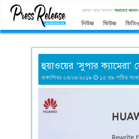
জানার আছে অনেক?
আমাদের জানান
নিউজ
ভিউজ
ভিডি
হুয়াওয়ের ‘সুপার ক্যামেরা’ 
প্রকাশিতঃ ০৩/০৪/২০১৯
১৫:৩৯ পঠিত সংখ্