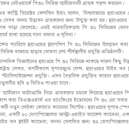
দের নেটওয়ার্কে পি৩০ সিরিজ স্মার্টফোনটি গ্রাহক পছন্দ করবেন।’
র কান্ট্রি ডিরেক্টর কেলভিন ইয়াং বলেন, ‘বিশ্ববাজারে হুয়াওয়ের
সেসব অনন্য উদ্ভাবন গ্রাহকদের জন্য উন্মুক্ত করা হয়। হুয়াওয়ের
ব্যাপক সাড়া ফেলেছে। এরই ধারবাহিকতায় পি ৩০ সিরিজের ফোন
ার্থে রাখা হয়েছে নানা অফার ও সুবিধা।’
ান্সের প্যারিসে হুয়াওয়ের ফ্ল্যাগশিপ পি ৩০ সিরিজের উন্মোচন কর
জ বাজারে ছাড়ার ঘোষণা দেয় শীর্ষস্থানীয় প্রযুক্তি প্রতিষ্ঠানটি।
ধা ও নান্দনিক ডিজাইনের হুয়াওয়ে পি ৩০ সিরিজে থাকছে দারুণ কিছু উদ্
ট্রাম সেন্সর, অপটিক্যাল সুপারজ্যুম লেন্স, হুয়াওয়ের টাইম অব ফ
েজ স্ট্যাবিলাইজেশন প্রযুক্তি। এসব বৈপ্লবিক প্রযুক্তির কারণে হুয়াওয়
 অতুলনীয় ছবি ও ভিডিও পাওয়া যাবে।
স্মার্টফোন ফটোগ্রাফি নিয়ে গ্রাহকদের চমকে দিয়েছে হুয়াওয়ের 
্রকাশ করা ডিএক্সওমার্ক এর র‌্যাংকিংয়ে ইতোমধ্যে পি ৩০ প্রো সবার শ
টি নতুন লেইকা কোয়াড ক্যামেরা সিস্টেম। হুয়াওয়ের সুপার-স্পেক
েরা, একটি ২০ মেগাপিক্সেলের আল্ট্রা-ওয়াইড অ্যাঙ্গেল ক্যামেরা, এ
ইম অব ফ্লাইট ক্যামেরা, অনন্য সেলফির জন্য ৩২ মেগাপিক্সেলের ফ