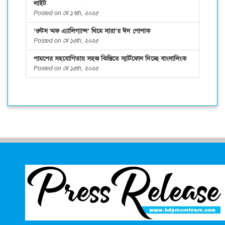
লাইট
Posted on মে ১৭th, ২০২৫
‘রুটস অফ এ্যালিগ্যান্স’ থিমে সারা’র ঈদ পোশাক
Posted on মে ১৫th, ২০২৫
পামপের সহযোগিতায় সহজ কিস্তিতে স্মার্টফোন দিচ্ছে বাংলালিংক
Posted on মে ১৫th, ২০২৫