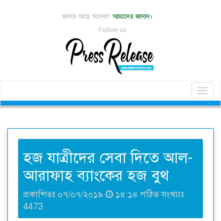
জানার আছে অনেক?
আমাদের জানান।
Follow us
Toggl
naviga
হজ যাত্রীদের সেবা দিতে আল-
আরাফাহ ব্যাংকের হজ বুথ
প্রকাশিতঃ ০৭/০৭/২০১৯
১৪:১৪ পঠিত সংখ্যাঃ
4473