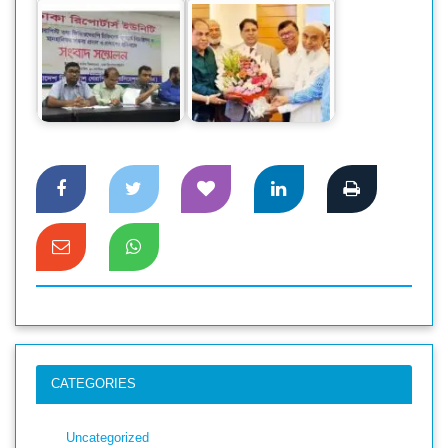
ফিজিওথেরাপি
পুনর্গঠন হলো ফারইস্ট
চিকিৎসকদের বিরুদ্ধে
ইসলামী লাইফ
আপত্তিকর বক্তব্যের…
ইন্স্যুরেন্সের…
CATEGORIES
Uncategorized