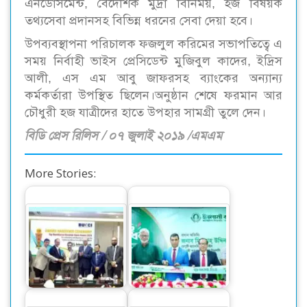
এনডোর্সমেন্ট, বৈদেশিক মুদ্রা বিনিময়, হজ বিষয়ক
তথ্যসেবা প্রদানসহ বিভিন্ন ধরনের সেবা দেয়া হবে।
উপব্যবস্থাপনা পরিচালক ফজলুল করিমের সভাপতিত্বে এ
সময় নির্বাহী ভাইস প্রেসিডেন্ট মুজিবুল কাদের, ইদ্রিস
আলী, এস এম আবু জাফরসহ ব্যাংকের অন্যান্য
কর্মকর্তারা উপস্থিত ছিলেন।অনুষ্ঠান শেষে ফরমান আর
চৌধুরী হজ যাত্রীদের হাতে উপহার সামগ্রী তুলে দেন।
বিডি প্রেস রিলিস / ০৭ জুলাই ২০১৯ /এমএম
More Stories:
সর্বোচ্চ রেমিট্যান্স
ইসলামী ব্যাংকের
গ্রহীতার স্বীকৃতি পেল
ভাটিয়ারী উপশাখা
ইসলামী ব্যাংক
উদ্বোধন