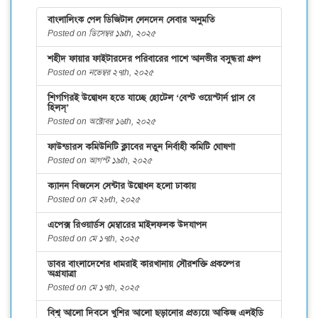
বাংলালিংক পেল ডিজিটাল লেনদেন সেবার অনুমতি
Posted on ডিসেম্বর ১৯th, ২০২৫
শহীদ ফায়ার ফাইটারদের পরিবারের পাশে আনভীর বসুন্ধরা গ্রুপ
Posted on নভেম্বর ২৭th, ২০২৫
শিগগিরই উদ্বোধন হতে যাচ্ছে হোটেল ‘বেস্ট ওয়েস্টার্ন প্লাস বে
হিলস্’
Posted on অক্টোবর ১৬th, ২০২৫
ফাউন্ডারস কমিউনিটি ক্লাবের নতুন নির্বাহী কমিটি ঘোষণা
Posted on আগস্ট ১৯th, ২০২৫
ক্যানন বিজনেস সেন্টার উদ্বোধন হলো ঢাকায়
Posted on মে ২৮th, ২০২৫
এপেক্স রিওয়ার্ডস মেম্বারের মাইলফলক উদযাপন
Posted on মে ১৭th, ২০২৫
ডাবর বাংলাদেশের ধামরাই কারখানায় সৌরশক্তি প্রকল্পের
অগ্রযাত্রা
Posted on মে ১৭th, ২০২৫
বিশ্ব আলো দিবসে খুশির আলো ছড়ানোর প্রত্যয়ে আকিজ এলইডি