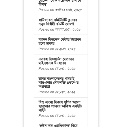
হোটেল ‘বেস্ট ওয়েস্টার্ন প্লাস বে
হিলস্’
Posted on অক্টোবর ১৬th, ২০২৫
ফাউন্ডারস কমিউনিটি ক্লাবের
নতুন নির্বাহী কমিটি ঘোষণা
Posted on আগস্ট ১৯th, ২০২৫
ক্যানন বিজনেস সেন্টার উদ্বোধন
হলো ঢাকায়
Posted on মে ২৮th, ২০২৫
এপেক্স রিওয়ার্ডস মেম্বারের
মাইলফলক উদযাপন
Posted on মে ১৭th, ২০২৫
ডাবর বাংলাদেশের ধামরাই
কারখানায় সৌরশক্তি প্রকল্পের
অগ্রযাত্রা
Posted on মে ১৭th, ২০২৫
বিশ্ব আলো দিবসে খুশির আলো
ছড়ানোর প্রত্যয়ে আকিজ এলইডি
লাইট
Posted on মে ১৭th, ২০২৫
‘রুটস অফ এ্যালিগ্যান্স’ থিমে