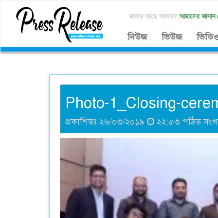
জানার আছে অনেক?
আমাদের জানান
নিউজ
ভিউজ
ভিডি
Photo-1_Closing-cere
প্রকাশিতঃ ২৬/০৩/২০১৯
২২:৫৩ পঠিত সংখ্