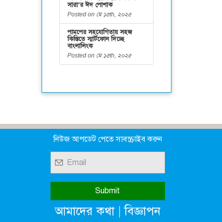
সারা’র ঈদ পোশাক
Posted on মে ১৫th, ২০২৫
পামপের সহযোগিতায় সহজ
কিস্তিতে স্মার্টফোন দিচ্ছে
বাংলালিংক
Posted on মে ১৫th, ২০২৫
নিউজ আপডেট পেতে সাবস্ক্রাইব করুন
|
আমাদের কথা
বিজ্ঞাপন