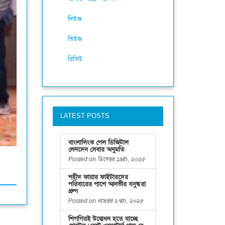
নিউজ
ভিউজ
রিভিউ
LATEST POSTS
বাংলালিংক পেল ডিজিটাল
লেনদেন সেবার অনুমতি
Posted on ডিসেম্বর ১৯th, ২০২৫
শহীদ ফায়ার ফাইটারদের
পরিবারের পাশে আনভীর বসুন্ধরা
গ্রুপ
Posted on নভেম্বর ২৭th, ২০২৫
শিগগিরই উদ্বোধন হতে যাচ্ছে