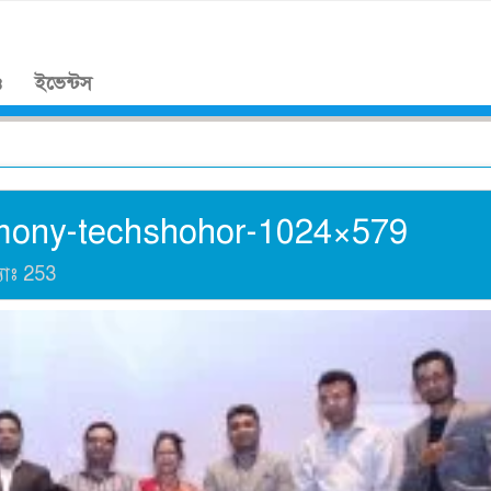
।
ও
ইভেন্টস
mony-techshohor-1024×579
যাঃ
253