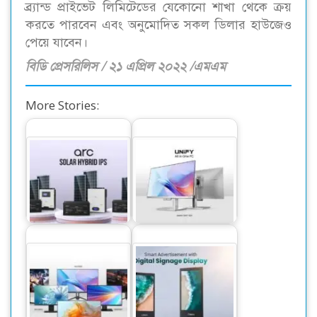
ব্র্যান্ড প্রাইভেট লিমিটেডের যেকোনো শাখা থেকে ক্রয়
করতে পারবেন এবং অনুমোদিত সকল ডিলার হাউজেও
পেয়ে যাবেন।
বিডি প্রেসরিলিস / ২১ এপ্রিল ২০২২ /এমএম
More Stories:
ওয়ালটন নিয়ে এলো
নতুন ২ মডেলের অল-
সোলার হাইব্রিড
ইন-ওয়ান পিসি বাজারে
আইপিএস
ছাড়লো ওয়ালটন
ফোরকে ডিসপ্লেসহ ৯
ওয়ালটন নিয়ে এলো
মডেলের ওয়ালটন
ডিজিটাল সাইনেজ