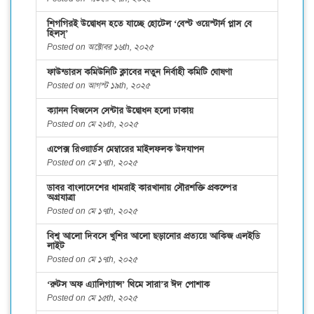
শিগগিরই উদ্বোধন হতে যাচ্ছে হোটেল ‘বেস্ট ওয়েস্টার্ন প্লাস বে
হিলস্’
Posted on অক্টোবর ১৬th, ২০২৫
ফাউন্ডারস কমিউনিটি ক্লাবের নতুন নির্বাহী কমিটি ঘোষণা
Posted on আগস্ট ১৯th, ২০২৫
ক্যানন বিজনেস সেন্টার উদ্বোধন হলো ঢাকায়
Posted on মে ২৮th, ২০২৫
এপেক্স রিওয়ার্ডস মেম্বারের মাইলফলক উদযাপন
Posted on মে ১৭th, ২০২৫
ডাবর বাংলাদেশের ধামরাই কারখানায় সৌরশক্তি প্রকল্পের
অগ্রযাত্রা
Posted on মে ১৭th, ২০২৫
বিশ্ব আলো দিবসে খুশির আলো ছড়ানোর প্রত্যয়ে আকিজ এলইডি
লাইট
Posted on মে ১৭th, ২০২৫
‘রুটস অফ এ্যালিগ্যান্স’ থিমে সারা’র ঈদ পোশাক
Posted on মে ১৫th, ২০২৫