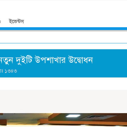
।
ও
ইভেন্টস
নতুন দুইটি উপশাখার উদ্বোধন
াঃ
১৩৪৩