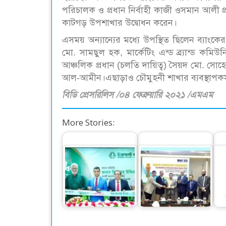
পরিচালক ও প্রধান নির্বাহী কাজী ওসমান আলী প্
কাটগড় উপশাখার উদ্বোধন করেন।
এসময় অন্যান্যের মধ্যে উপস্থিত ছিলেন ব্যাং
মো. সামছুল হক, মার্কেটিং এন্ড ব্র্যান্ড কমিউ
আঞ্চলিক প্রধান (চলতি দায়িত্ব) সৈয়দ মো. সোহেল
আল-আমীন।এছাড়াও চৌমুহনী শাখার ব্যবস্থাপকসহ স্
বিডি প্রেসরিলিস /০৪ ফেব্রুয়ারি ২০২১ /এমএম
More Stories:
ইসলামী ব্যাংকের
সর্বোচ্চ রেমিট্যান্স
ভাটিয়ারী উপশাখা
গ্রহীতার স্বীকৃতি পেল
প্রধ
উদ্বোধন
ইসলামী ব্যাংক
এখ