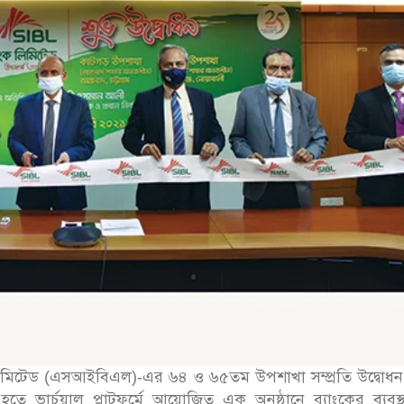
লিমিটেড (এসআইবিএল)-এর ৬৪ ও ৬৫তম উপশাখা সম্প্রতি উদ্বোধন
তে ভার্চুয়াল প্লাটফর্মে আয়োজিত এক অনুষ্ঠানে ব্যাংকের ব্যবস্