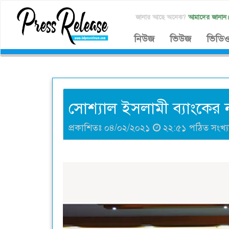
জানার আছে অনেক?
আমাদের জানান
নিউজ
ভিউজ
ভিডি
সোশ্যাল ইসলামী ব্যাংকের 
প্রকাশিতঃ ০৪/০২/২০২১
২২:৫১ পঠিত সংখ্য