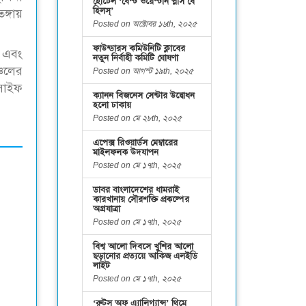
হোটেল ‘বেস্ট ওয়েস্টার্ন প্লাস বে
হিলস্’
ঙ্গায়
Posted on অক্টোবর ১৬th, ২০২৫
ফাউন্ডারস কমিউনিটি ক্লাবের
ক এবং
নতুন নির্বাহী কমিটি ঘোষণা
্চলের
Posted on আগস্ট ১৯th, ২০২৫
 সাইফ
ক্যানন বিজনেস সেন্টার উদ্বোধন
হলো ঢাকায়
Posted on মে ২৮th, ২০২৫
এপেক্স রিওয়ার্ডস মেম্বারের
মাইলফলক উদযাপন
Posted on মে ১৭th, ২০২৫
ডাবর বাংলাদেশের ধামরাই
কারখানায় সৌরশক্তি প্রকল্পের
অগ্রযাত্রা
Posted on মে ১৭th, ২০২৫
বিশ্ব আলো দিবসে খুশির আলো
ছড়ানোর প্রত্যয়ে আকিজ এলইডি
লাইট
Posted on মে ১৭th, ২০২৫
‘রুটস অফ এ্যালিগ্যান্স’ থিমে