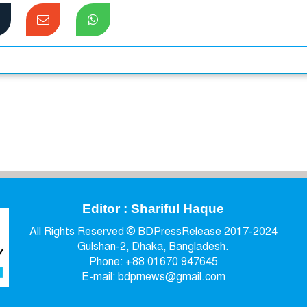
Editor : Shariful Haque
All Rights Reserved © BDPressRelease 2017-2024
Gulshan-2, Dhaka, Bangladesh.
Phone: +88 01670 947645
E-mail: bdprnews@gmail.com