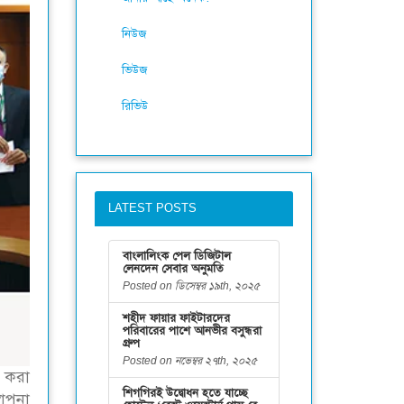
নিউজ
ভিউজ
রিভিউ
LATEST POSTS
বাংলালিংক পেল ডিজিটাল
লেনদেন সেবার অনুমতি
Posted on ডিসেম্বর ১৯th, ২০২৫
শহীদ ফায়ার ফাইটারদের
পরিবারের পাশে আনভীর বসুন্ধরা
গ্রুপ
Posted on নভেম্বর ২৭th, ২০২৫
 করা
শিগগিরই উদ্বোধন হতে যাচ্ছে
থাপনা