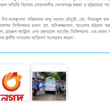
রধান অতিথি হিসেবে নোয়াখালীর বেগমগঞ্জে বজরা ও চট্টগ্রামের পতে
কের উপ-ব্যবস্থাপনা পরিচালক আবু নাসের চৌধুরী, মো. সিরাজুল হ
নিকেশন ডিভিশনের প্রধান মো. মনিরুজ্জামান, ব্যাংকের চট্টগ্রাম অঞ
, ব্রাঞ্চেস কন্ট্রোল এন্ড জেনারেল ব্যাংকিং ডিভিশনের- এর প্রধান
থানীয় গণ্যমান্য ব্যক্তিবর্গ অংশগ্রহণ করেন।
চট্টগ্রামে বানবাসীদের
ানমন্ত্রীর শিক্ষা সহায়তা
পাশে আইএসডিই ও যুব
ন থেকে কেবল নগদে
ভোক্তা…