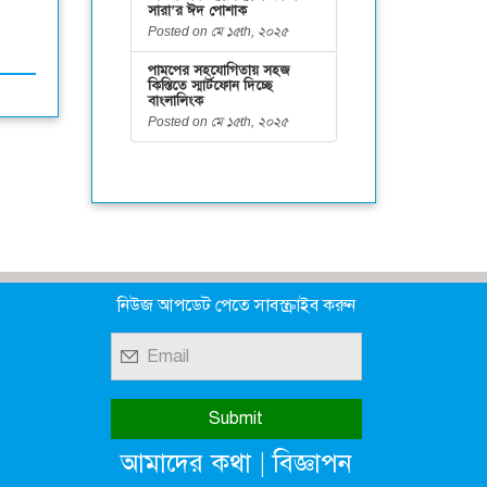
সারা’র ঈদ পোশাক
Posted on মে ১৫th, ২০২৫
পামপের সহযোগিতায় সহজ
কিস্তিতে স্মার্টফোন দিচ্ছে
বাংলালিংক
Posted on মে ১৫th, ২০২৫
নিউজ আপডেট পেতে সাবস্ক্রাইব করুন
|
আমাদের কথা
বিজ্ঞাপন