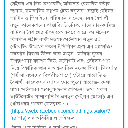
সেইলর এর চিফ অপারেটিং অফিসার রেজাউল কবীর
জানান, সমকালিন ফ্যাশন ট্রেন্ড অনুসরণ করেই সেইলর
প্যাটার্ন ও ডিজাইনে ‘পরিবর্তন’ এনেছে এসব বৈশাখী
নতুন কালেকশনে। পাঞ্জাবি, টিউনিক, সালোয়ার-কামিজ
বা টপস বৈশাখের উৎসবকে করবে আরো ফ্যাশনেবল।
খিলগাঁও শহীদ বাকী সড়কে সেইলরের নতুন এই
স্টোরটির উদ্বোধন করেন ইপিলিয়ন গ্রুপ এর ম্যানেজিং
ডিরেক্টর রিয়াজ উদ্দিন আল মামুন। মারিয়া নূরের
উপস্থাপনায় ফ্যাশন কিউ, ফটোশ্যুট এবং সেইলর পণ্য
নিয়ে বিস্তারিত জানান আন্তর্জাতিক মডেল পিয়া। খিলগাঁও
(পল্লীমা সংসদের বিপরীত পাশে) স্টোরে আয়োজিত
বৈশাখী কালেকশন ফ্যাশন শোর পুরো আয়োজন দেখা
যাবে সেইলরের ফেসবুক ফ্যান পেজেও। তবে, সকল
আউটলেটের পাশাপাশি নিত্যনতুন সেইলর-প্রোডাক্ট এর
খোঁজখবর পাবেন ফেসবুকে
sailor
–
(https://web.facebook.com/clothings.sailor/?
fref=ts)
এর অফিসিয়াল পেইজ-এ।
(বিডি প্রেস রিলিস/২৪ মার্চ/এসএম)