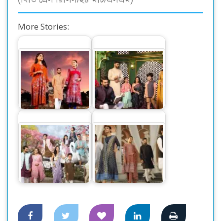
More Stories:
শরতের খুশিতে রাঙানো
সারা’র ঈদুল আযহা
সারা’র পূজা আয়োজন
আয়োজন
উৎসবের আলিঙ্গনে
‘পার্সিয়ান টেল’ থিমে
‘সারা’র ঈদ পোশাকের
সারা’র আকর্ষণীয় ঈদ
আয়োজন
আয়োজন