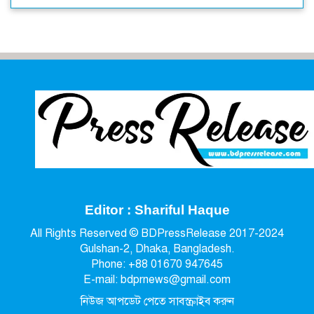
Editor : Shariful Haque
All Rights Reserved © BDPressRelease 2017-2024
Gulshan-2, Dhaka, Bangladesh.
Phone: +88 01670 947645
E-mail: bdprnews@gmail.com
নিউজ আপডেট পেতে সাবস্ক্রাইব করুন