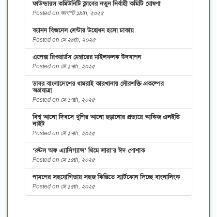
ফাউন্ডারস কমিউনিটি ক্লাবের নতুন নির্বাহী কমিটি ঘোষণা
Posted on আগস্ট ১৯th, ২০২৫
ক্যানন বিজনেস সেন্টার উদ্বোধন হলো ঢাকায়
Posted on মে ২৮th, ২০২৫
এপেক্স রিওয়ার্ডস মেম্বারের মাইলফলক উদযাপন
Posted on মে ১৭th, ২০২৫
ডাবর বাংলাদেশের ধামরাই কারখানায় সৌরশক্তি প্রকল্পের
অগ্রযাত্রা
Posted on মে ১৭th, ২০২৫
বিশ্ব আলো দিবসে খুশির আলো ছড়ানোর প্রত্যয়ে আকিজ এলইডি
লাইট
Posted on মে ১৭th, ২০২৫
‘রুটস অফ এ্যালিগ্যান্স’ থিমে সারা’র ঈদ পোশাক
Posted on মে ১৫th, ২০২৫
পামপের সহযোগিতায় সহজ কিস্তিতে স্মার্টফোন দিচ্ছে বাংলালিংক
Posted on মে ১৫th, ২০২৫