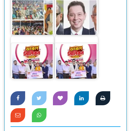
ফরিদপুর-১ আসন হবে
আদর্শ সমৃদ্ধ অঞ্চল:
ফিকির নতুন সভাপতি
দোলন
হচ্ছেন জাভেদ আখতার
ওয়ালটন ফ্রিজ কিনে ২০
ওয়ালটন ফ্রিজ কিনে ২০
লাখ টাকা পেলেন
লাখ টাকা পেলেন
মোটরশ্রমিক রানা
মোটরশ্রমিক রানা