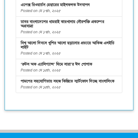
এপেক্স রিওয়ার্ডস মেম্বারের মাইলফলক উদযাপন
Posted on মে ১৭th, ২০২৫
ডাবর বাংলাদেশের ধামরাই কারখানায় সৌরশক্তি প্রকল্পের
অগ্রযাত্রা
Posted on মে ১৭th, ২০২৫
বিশ্ব আলো দিবসে খুশির আলো ছড়ানোর প্রত্যয়ে আকিজ এলইডি
লাইট
Posted on মে ১৭th, ২০২৫
‘রুটস অফ এ্যালিগ্যান্স’ থিমে সারা’র ঈদ পোশাক
Posted on মে ১৫th, ২০২৫
পামপের সহযোগিতায় সহজ কিস্তিতে স্মার্টফোন দিচ্ছে বাংলালিংক
Posted on মে ১৫th, ২০২৫