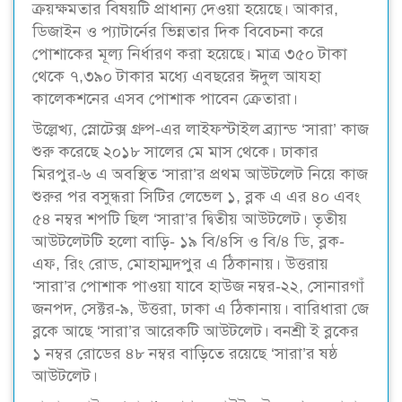
ক্রয়ক্ষমতার বিষয়টি প্রাধান্য দেওয়া হয়েছে। আকার,
ডিজাইন ও প্যাটার্নের ভিন্নতার দিক বিবেচনা করে
পোশাকের মূল্য নির্ধারণ করা হয়েছে। মাত্র ৩৫০ টাকা
থেকে ৭,৩৯০ টাকার মধ্যে এবছরের ঈদুল আযহা
কালেকশনের এসব পোশাক পাবেন ক্রেতারা।
উল্লেখ্য, স্নোটেক্স গ্রুপ-এর লাইফস্টাইল ব্র্যান্ড ‘সারা’ কাজ
শুরু করেছে ২০১৮ সালের মে মাস থেকে। ঢাকার
মিরপুর-৬ এ অবস্থিত ‘সারা’র প্রথম আউটলেট নিয়ে কাজ
শুরুর পর বসুন্ধরা সিটির লেভেল ১, ব্লক এ এর ৪০ এবং
৫৪ নম্বর শপটি ছিল ‘সারা’র দ্বিতীয় আউটলেট। তৃতীয়
আউটলেটটি হলো বাড়ি- ১৯ বি/৪সি ও বি/৪ ডি, ব্লক-
এফ, রিং রোড, মোহাম্মদপুর এ ঠিকানায়। উত্তরায়
‘সারা’র পোশাক পাওয়া যাবে হাউজ নম্বর-২২, সোনারগাঁ
জনপদ, সেক্টর-৯, উত্তরা, ঢাকা এ ঠিকানায়। বারিধারা জে
ব্লকে আছে ‘সারা’র আরেকটি আউটলেট। বনশ্রী ই ব্লকের
১ নম্বর রোডের ৪৮ নম্বর বাড়িতে রয়েছে ‘সারা’র ষষ্ঠ
আউটলেট।