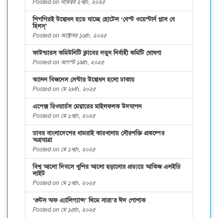
Posted on নভেম্বর ২৭th, ২০২৫
শিগগিরই উদ্বোধন হতে যাচ্ছে হোটেল ‘বেস্ট ওয়েস্টার্ন প্লাস বে
হিলস্’
Posted on অক্টোবর ১৬th, ২০২৫
ফাউন্ডারস কমিউনিটি ক্লাবের নতুন নির্বাহী কমিটি ঘোষণা
Posted on আগস্ট ১৯th, ২০২৫
ক্যানন বিজনেস সেন্টার উদ্বোধন হলো ঢাকায়
Posted on মে ২৮th, ২০২৫
এপেক্স রিওয়ার্ডস মেম্বারের মাইলফলক উদযাপন
Posted on মে ১৭th, ২০২৫
ডাবর বাংলাদেশের ধামরাই কারখানায় সৌরশক্তি প্রকল্পের
অগ্রযাত্রা
Posted on মে ১৭th, ২০২৫
বিশ্ব আলো দিবসে খুশির আলো ছড়ানোর প্রত্যয়ে আকিজ এলইডি
লাইট
Posted on মে ১৭th, ২০২৫
‘রুটস অফ এ্যালিগ্যান্স’ থিমে সারা’র ঈদ পোশাক
Posted on মে ১৫th, ২০২৫