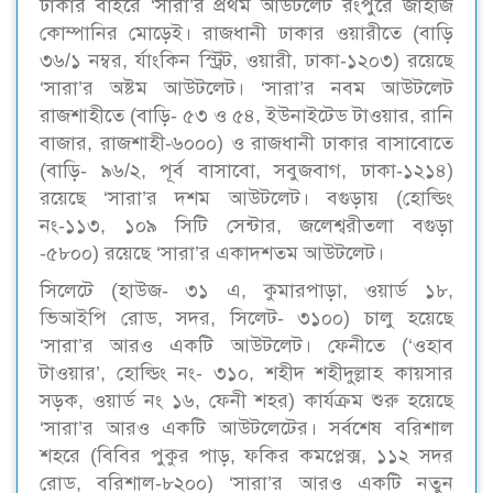
ঢাকার বাইরে ‘সারা’র প্রথম আউটলেট রংপুরে জাহাজ
কোম্পানির মোড়েই। রাজধানী ঢাকার ওয়ারীতে (বাড়ি
৩৬/১ নম্বর, র্যাংকিন স্ট্রিট, ওয়ারী, ঢাকা-১২০৩) রয়েছে
‘সারা’র অষ্টম আউটলেট। ‘সারা’র নবম আউটলেট
রাজশাহীতে (বাড়ি- ৫৩ ও ৫৪, ইউনাইটেড টাওয়ার, রানি
বাজার, রাজশাহী-৬০০০) ও রাজধানী ঢাকার বাসাবোতে
(বাড়ি- ৯৬/২, পূর্ব বাসাবো, সবুজবাগ, ঢাকা-১২১৪)
রয়েছে ‘সারা’র দশম আউটলেট। বগুড়ায় (হোল্ডিং
নং-১১৩, ১০৯ সিটি সেন্টার, জলেশ্বরীতলা বগুড়া
-৫৮০০) রয়েছে ‘সারা’র একাদশতম আউটলেট।
সিলেটে (হাউজ- ৩১ এ, কুমারপাড়া, ওয়ার্ড ১৮,
ভিআইপি রোড, সদর, সিলেট- ৩১০০) চালু হয়েছে
‘সারা’র আরও একটি আউটলেট। ফেনীতে (‘ওহাব
টাওয়ার’, হোল্ডিং নং- ৩১০, শহীদ শহীদুল্লাহ কায়সার
সড়ক, ওয়ার্ড নং ১৬, ফেনী শহর) কার্যক্রম শুরু হয়েছে
‘সারা’র আরও একটি আউটলেটের। সর্বশেষ বরিশাল
শহরে (বিবির পুকুর পাড়, ফকির কমপ্লেক্স, ১১২ সদর
রোড, বরিশাল-৮২০০) ‘সারা’র আরও একটি নতুন