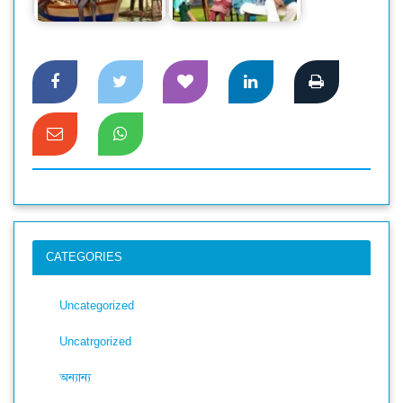
শীতপোশাকের সম্ভার
থিমে সারা’র ঈদ পোশাক
CATEGORIES
Uncategorized
Uncatrgorized
অন্যান্য