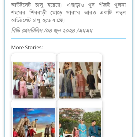
আউটলেট চালু হয়েছে। এছাড়াও খুব শীঘ্রই খুলনা
শহরের শিববাড়ী মোড়ে সারা’র আরও একটি নতুন
আউটলেট চালু হতে যাচ্ছে।
বিডি প্রেসরিলিস /০৪ জুন ২০২৪ /এমএম
More Stories:
উৎসবের আলিঙ্গনে
‘পার্সিয়ান টেল’ থিমে
‘সারা’র ঈদ পোশাকের
সারা’র আকর্ষণীয় ঈদ
আয়োজন
আয়োজন
শীতে উষ্ণতার যোগান
দিতে ‘সারা’র
‘রুটস অফ এ্যালিগ্যান্স’