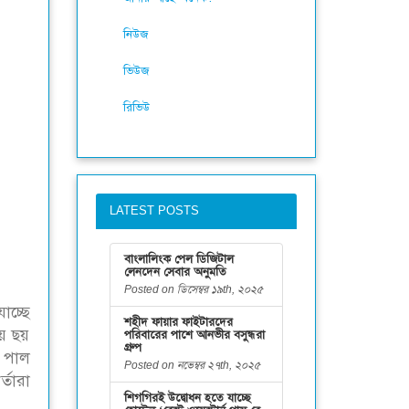
নিউজ
ভিউজ
রিভিউ
LATEST POSTS
বাংলালিংক পেল ডিজিটাল
লেনদেন সেবার অনুমতি
Posted on ডিসেম্বর ১৯th, ২০২৫
াচ্ছে
শহীদ ফায়ার ফাইটারদের
য়ে ছয়
পরিবারের পাশে আনভীর বসুন্ধরা
গ্রুপ
ন পাল
Posted on নভেম্বর ২৭th, ২০২৫
্তারা
শিগগিরই উদ্বোধন হতে যাচ্ছে