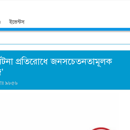
।
ও
ইভেন্টস
র্ঘটনা প্রতিরোধে জনসচেতনতামূলক
’
যাঃ
৯৮৫৬