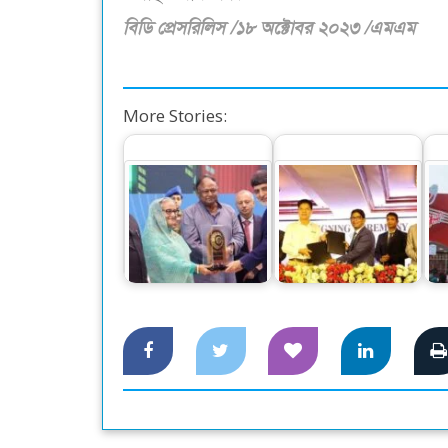
বিডি প্রেসরিলিস /১৮ অক্টোবর ২০২৩ /এমএম
More Stories:
তিন স্বর্ণসহ সাতটি রপ্তানি
চীনের হাইতিয়ান গ্রুপের
পদক পেল প্রাণ-
সঙ্গে আরএফএল-এর
স
আরএফএল
চুক্তি