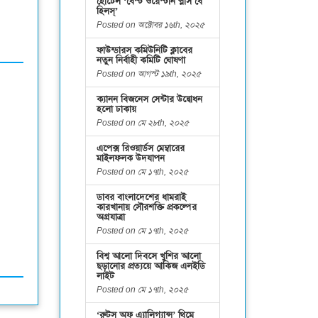
হোটেল ‘বেস্ট ওয়েস্টার্ন প্লাস বে
হিলস্’
Posted on অক্টোবর ১৬th, ২০২৫
ফাউন্ডারস কমিউনিটি ক্লাবের
নতুন নির্বাহী কমিটি ঘোষণা
Posted on আগস্ট ১৯th, ২০২৫
ক্যানন বিজনেস সেন্টার উদ্বোধন
হলো ঢাকায়
Posted on মে ২৮th, ২০২৫
এপেক্স রিওয়ার্ডস মেম্বারের
মাইলফলক উদযাপন
Posted on মে ১৭th, ২০২৫
ডাবর বাংলাদেশের ধামরাই
কারখানায় সৌরশক্তি প্রকল্পের
অগ্রযাত্রা
Posted on মে ১৭th, ২০২৫
বিশ্ব আলো দিবসে খুশির আলো
ছড়ানোর প্রত্যয়ে আকিজ এলইডি
লাইট
Posted on মে ১৭th, ২০২৫
‘রুটস অফ এ্যালিগ্যান্স’ থিমে