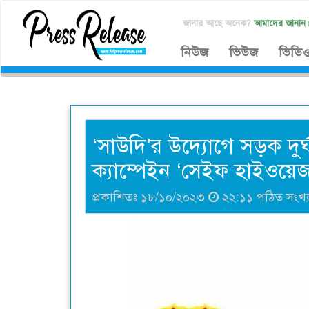
জানার আছে অনেক?
আমাদের জানান
নিউজ
ভিউজ
ভিডি
‘সাউদি’র উদ্যোগে সড়ক দু
ক্যাম্পেইন ‘সেইফ হাইওয়েজ
প্রকাশিতঃ ১৮/১০/২০২৩
২২:১১ পঠিত সংখ্