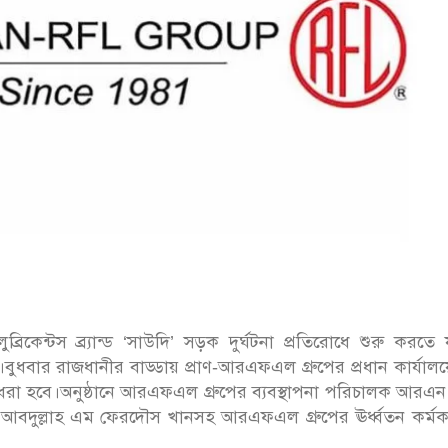
রিকেন্টস ব্র্যান্ড ‘সাউদি’ সড়ক দুর্ঘটনা প্রতিরোধে শুরু করতে য
ুধবার রাজধানীর বাড্ডায় প্রাণ-আরএফএল গ্রুপের প্রধান কার্যাল
লে ধরা হবে।অনুষ্ঠানে আরএফএল গ্রুপের ব্যবস্থাপনা পরিচালক আরএ
আবদুল্লাহ এম ফেরদৌস খানসহ আরএফএল গ্রুপের ঊর্ধ্বতন কর্মকর