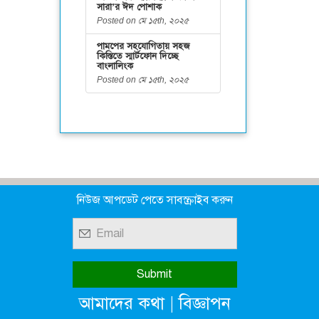
সারা’র ঈদ পোশাক
Posted on মে ১৫th, ২০২৫
পামপের সহযোগিতায় সহজ
কিস্তিতে স্মার্টফোন দিচ্ছে
বাংলালিংক
Posted on মে ১৫th, ২০২৫
নিউজ আপডেট পেতে সাবস্ক্রাইব করুন
|
আমাদের কথা
বিজ্ঞাপন