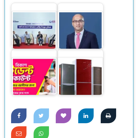
স্মার্ট বাংলাদেশ বিনির্মাণে
‘সিটি ব্যাংকের নিট
‘সেন্ট্রাল ফোরাম’ গঠনের
মুনাফা ১ হাজার ১৪
আহ্বান
কোটি টাকা’
বিকাশের স্টুডেন্ট
অ্যাকাউন্ট ক্যাশলেস
লেনদেনে…
দেশি ফ্রিজে স্বপ্নপূরণ