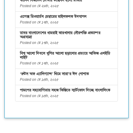
ক্যানন বিজনেস সেন্টার উদ্বোধন হলো ঢাকায়
Posted on মে ২৮th, ২০২৫
এপেক্স রিওয়ার্ডস মেম্বারের মাইলফলক উদযাপন
Posted on মে ১৭th, ২০২৫
ডাবর বাংলাদেশের ধামরাই কারখানায় সৌরশক্তি প্রকল্পের
অগ্রযাত্রা
Posted on মে ১৭th, ২০২৫
বিশ্ব আলো দিবসে খুশির আলো ছড়ানোর প্রত্যয়ে আকিজ এলইডি
লাইট
Posted on মে ১৭th, ২০২৫
‘রুটস অফ এ্যালিগ্যান্স’ থিমে সারা’র ঈদ পোশাক
Posted on মে ১৫th, ২০২৫
পামপের সহযোগিতায় সহজ কিস্তিতে স্মার্টফোন দিচ্ছে বাংলালিংক
Posted on মে ১৫th, ২০২৫