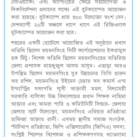
নেটওয়ার্কিং এবং ফান্ডিংয়ের ক্ষেত্রে সহযোগিতা ও
দিকনির্দেশনা প্রদানের লক্ষ্যে এই বুটক্যাম্পের আয়োজন
করা হয়েছে। বুটক্যাম্পে প্রায় ৩০০ উদ্যোক্তা অংশ নেন।
দেশব্যাপী ২০টি অঞ্চলে ধাপে ধাপে এই রিজিওনাল
বুটক্যাম্পের আয়োজন করা হবে।
শহরের একটি হোটেলে আয়োজিত এই অনুষ্ঠানে প্রধান
অতিথি ছিলেন ময়মনসিংহ সিটি কর্পোরেশনের ইকরামুল
হক টিটু। বিশেষ অতিথি ছিলেন ময়মনসিংহের অতিরিক্ত
জেলা প্রশাসক মাহফুজুল আলম মাসুম। এছাড়া আরও
উপস্থিত ছিলেন ময়মনসিংহ যুব উন্নয়নের ডিডি হারুন
অর রশিদ, ময়মনসিংহ উইমেন চেম্বার অব কমার্স এন্ড
ইন্ডাস্ট্রির সভাপতি লুসী আক্তারী মহল, বিদ্যাময়ী
সরকারি বালিকা উচ্চ বিদ্যালয়ের প্রধান শিক্ষক নাছিমা
আক্তার এবং আমরা পারি ও কমিউনিটি বিল্ডার- জেলায়
জেলায় স্মার্ট উদ্যোক্তা, ময়মনসিংহ এরিয়ার প্রতিষ্ঠাতা
হাফিজা আক্তার রানী। এসময় স্থানীয় সমাজ সংগঠক,
স্টার্টআপ প্রতিষ্ঠাতা, জিপি এক্সিলারেটর (জিপিএ) সদস্য,
সংশ্লিষ্ট শিল্পের বিশেষজ্ঞ ও প্রশিক্ষকগণসহ খ্যাতনামা