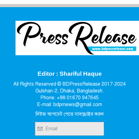
Editor : Shariful Haque
All Rights Reserved © BDPressRelease 2017-2024
Gulshan-2, Dhaka, Bangladesh.
Phone: +88 01670 947645
E-mail: bdprnews@gmail.com
নিউজ আপডেট পেতে সাবস্ক্রাইব করুন