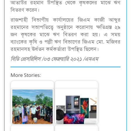
আতাউর রহমান উপস্থিত থেকে কৃষকদের মাঝে ঋণ
বিতরণ করেন।
রাজশাহী বিভাগীয় কার্যালয়ের জিএম কাজী আব্দুর
রহমানের সভাপতিত্বে অনুষ্ঠানে করোনায় ক্ষতিগ্রস্ত ২৯
জন কৃষকের মাঝে ঋণ বিতরণ করা হয়। এ সময়
ব্যাংকের কৃষি ও পল্লী ঋণ বিভাগের জিএম মো. মজিবর
রহমানসহ ঊর্ধতন কর্মকর্তারা উপস্থিত ছিলেন।
বিডি প্রেসরিলিস /০৩ ফেব্রুয়ারি ২০২১ /এমএম
More Stories:
বন্যায় ক্ষতিগ্রস্থ কৃষকদের
জন্য ধান থেকে চারা
বন্যাদুর্গত ইলেকট্রনিক্স
তৈরি…
পণ্যের গ্রাহকদের ফ্রি…