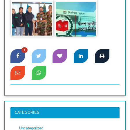
বন্যায় ক্ষতিগ্রস্ত ২,৫০০+
ফরিদপুর-১ আসনে
পরিবারকে সহায়তা
আওয়ামীলীগ প্রার্থী
করতে…
আব্দুর রহমানের…
1
CATEGORIES
Uncategorized