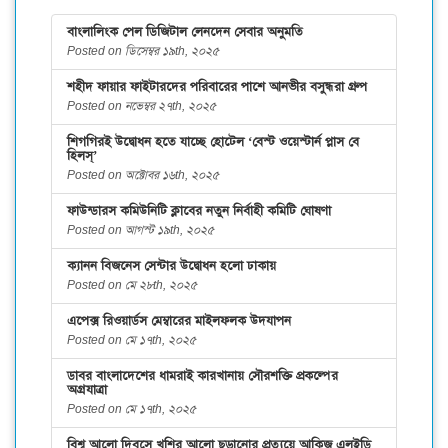
বাংলালিংক পেল ডিজিটাল লেনদেন সেবার অনুমতি
Posted on ডিসেম্বর ১৯th, ২০২৫
শহীদ ফায়ার ফাইটারদের পরিবারের পাশে আনভীর বসুন্ধরা গ্রুপ
Posted on নভেম্বর ২৭th, ২০২৫
শিগগিরই উদ্বোধন হতে যাচ্ছে হোটেল ‘বেস্ট ওয়েস্টার্ন প্লাস বে
হিলস্’
Posted on অক্টোবর ১৬th, ২০২৫
ফাউন্ডারস কমিউনিটি ক্লাবের নতুন নির্বাহী কমিটি ঘোষণা
Posted on আগস্ট ১৯th, ২০২৫
ক্যানন বিজনেস সেন্টার উদ্বোধন হলো ঢাকায়
Posted on মে ২৮th, ২০২৫
এপেক্স রিওয়ার্ডস মেম্বারের মাইলফলক উদযাপন
Posted on মে ১৭th, ২০২৫
ডাবর বাংলাদেশের ধামরাই কারখানায় সৌরশক্তি প্রকল্পের
অগ্রযাত্রা
Posted on মে ১৭th, ২০২৫
বিশ্ব আলো দিবসে খুশির আলো ছড়ানোর প্রত্যয়ে আকিজ এলইডি