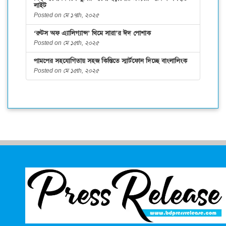
লাইট
Posted on মে ১৭th, ২০২৫
‘রুটস অফ এ্যালিগ্যান্স’ থিমে সারা’র ঈদ পোশাক
Posted on মে ১৫th, ২০২৫
পামপের সহযোগিতায় সহজ কিস্তিতে স্মার্টফোন দিচ্ছে বাংলালিংক
Posted on মে ১৫th, ২০২৫