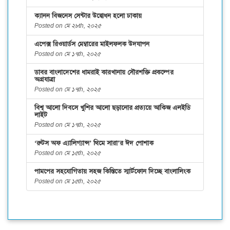
ক্যানন বিজনেস সেন্টার উদ্বোধন হলো ঢাকায়
Posted on মে ২৮th, ২০২৫
এপেক্স রিওয়ার্ডস মেম্বারের মাইলফলক উদযাপন
Posted on মে ১৭th, ২০২৫
ডাবর বাংলাদেশের ধামরাই কারখানায় সৌরশক্তি প্রকল্পের
অগ্রযাত্রা
Posted on মে ১৭th, ২০২৫
বিশ্ব আলো দিবসে খুশির আলো ছড়ানোর প্রত্যয়ে আকিজ এলইডি
লাইট
Posted on মে ১৭th, ২০২৫
‘রুটস অফ এ্যালিগ্যান্স’ থিমে সারা’র ঈদ পোশাক
Posted on মে ১৫th, ২০২৫
পামপের সহযোগিতায় সহজ কিস্তিতে স্মার্টফোন দিচ্ছে বাংলালিংক
Posted on মে ১৫th, ২০২৫