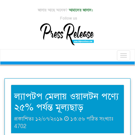
জানার আছে অনেক?
আমাদের জানান।
Follow us
Toggl
naviga
ল্যাপটপ মেলায় ওয়ালটন পণ্যে
২৫% পর্যন্ত মূল্যছাড়
প্রকাশিতঃ ১২/০৭/২০১৯
১৩:৫৬ পঠিত সংখ্যাঃ
4702