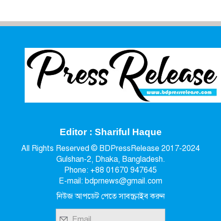
Editor : Shariful Haque
All Rights Reserved © BDPressRelease 2017-2024
Gulshan-2, Dhaka, Bangladesh.
Phone: +88 01670 947645
E-mail: bdprnews@gmail.com
নিউজ আপডেট পেতে সাবস্ক্রাইব করুন