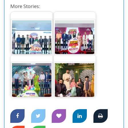
More Stories:
ওয়ালটন ফ্রিজ কিনে
ওয়ালটন পণ্য কিনে ২০
কোটি কোটি টাকার
লাখ টাকা পাওয়ার
ক্যাশব্যাকের সুযোগ
সুযোগ
সচল-অচল আইটি
পণ্যের বদলে ওয়ালটনের
সারা’র ঈদুল আযহা
নতুন পণ্য ক্রয়ে…
আয়োজন