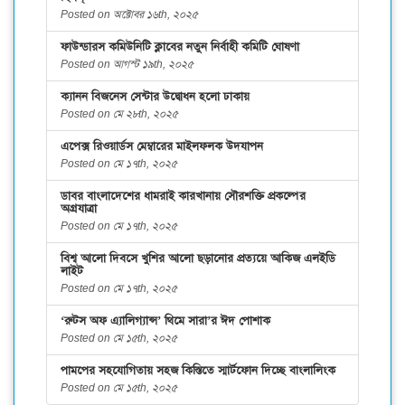
Posted on অক্টোবর ১৬th, ২০২৫
ফাউন্ডারস কমিউনিটি ক্লাবের নতুন নির্বাহী কমিটি ঘোষণা
Posted on আগস্ট ১৯th, ২০২৫
ক্যানন বিজনেস সেন্টার উদ্বোধন হলো ঢাকায়
Posted on মে ২৮th, ২০২৫
এপেক্স রিওয়ার্ডস মেম্বারের মাইলফলক উদযাপন
Posted on মে ১৭th, ২০২৫
ডাবর বাংলাদেশের ধামরাই কারখানায় সৌরশক্তি প্রকল্পের
অগ্রযাত্রা
Posted on মে ১৭th, ২০২৫
বিশ্ব আলো দিবসে খুশির আলো ছড়ানোর প্রত্যয়ে আকিজ এলইডি
লাইট
Posted on মে ১৭th, ২০২৫
‘রুটস অফ এ্যালিগ্যান্স’ থিমে সারা’র ঈদ পোশাক
Posted on মে ১৫th, ২০২৫
পামপের সহযোগিতায় সহজ কিস্তিতে স্মার্টফোন দিচ্ছে বাংলালিংক
Posted on মে ১৫th, ২০২৫