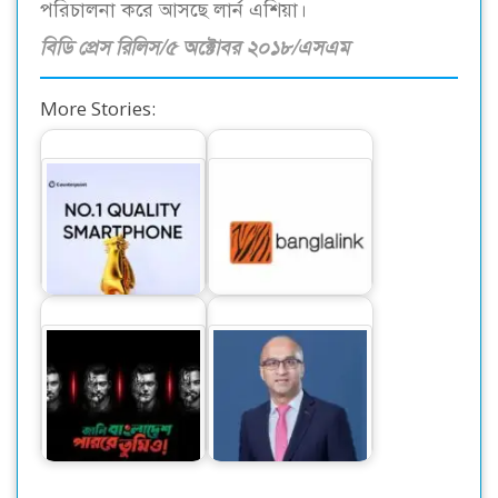
পরিচালনা করে আসছে লার্ন এশিয়া।
বিডি প্রেস রিলিস/৫ অক্টোবর ২০১৮/এসএম
More Stories:
কোয়ালিটির ক্ষেত্রে
পামপের সহযোগিতায়
বাংলাদেশে নাম্বার ১
সহজ কিস্তিতে স্মার্টফোন
স্মার্টফোন…
দিচ্ছে বাংলালিংক
‘সিটি ব্যাংকের নিট
বিশ্বকাপ উন্মাদনায় ‘ডঙ্কা
মুনাফা ১ হাজার ১৪
সং’ নিয়ে এলো রবি
কোটি টাকা’