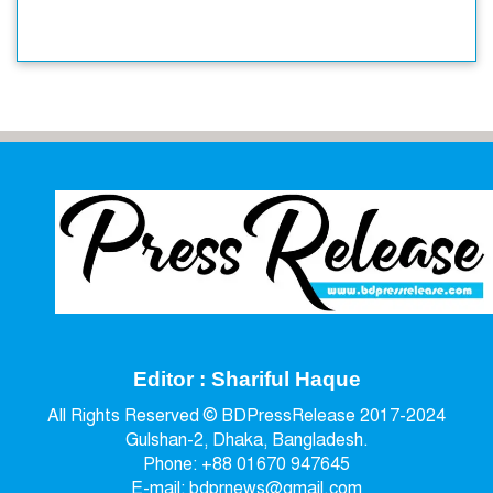
Editor : Shariful Haque
All Rights Reserved © BDPressRelease 2017-2024
Gulshan-2, Dhaka, Bangladesh.
Phone: +88 01670 947645
E-mail: bdprnews@gmail.com