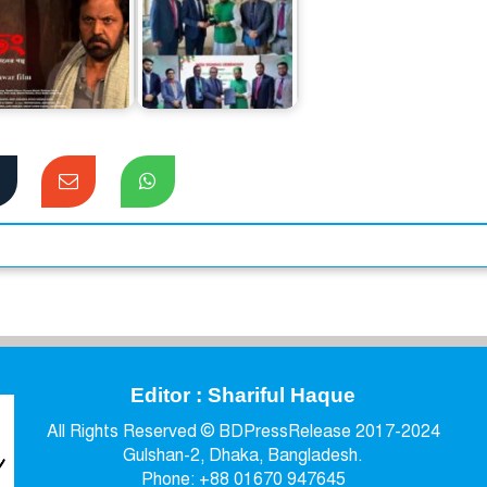
মিনিস্টার গ্রুপ-ফরাজী
পর্দায় মুক্তি পাচ্ছে রং
হাসপাতালের মাঝে
ঢং
সমঝোতা
Editor : Shariful Haque
All Rights Reserved © BDPressRelease 2017-2024
Gulshan-2, Dhaka, Bangladesh.
Phone: +88 01670 947645