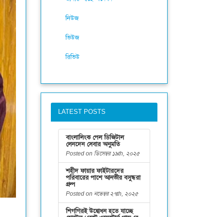
নিউজ
ভিউজ
রিভিউ
LATEST POSTS
বাংলালিংক পেল ডিজিটাল
লেনদেন সেবার অনুমতি
Posted on ডিসেম্বর ১৯th, ২০২৫
শহীদ ফায়ার ফাইটারদের
পরিবারের পাশে আনভীর বসুন্ধরা
গ্রুপ
Posted on নভেম্বর ২৭th, ২০২৫
শিগগিরই উদ্বোধন হতে যাচ্ছে