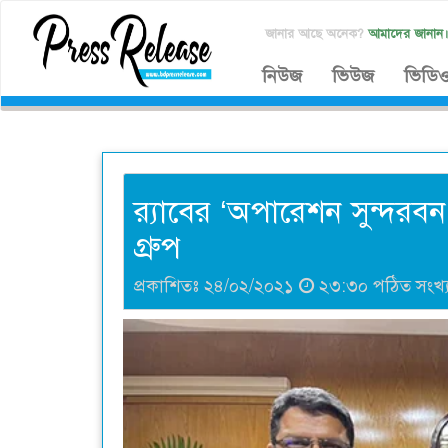
জানার আছে অনেক?
আমাদের জানান
নিউজ
ভিউজ
ভিডি
র‍্যাবের ‘অপারেশন সুন্দরবন
গ্রুপ
প্রকাশিতঃ ২৪/০২/২০২১
২৩:৩০ পঠিত সংখ্