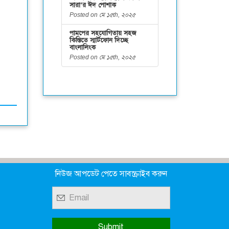
সারা’র ঈদ পোশাক
Posted on মে ১৫th, ২০২৫
পামপের সহযোগিতায় সহজ
কিস্তিতে স্মার্টফোন দিচ্ছে
বাংলালিংক
Posted on মে ১৫th, ২০২৫
নিউজ আপডেট পেতে সাবস্ক্রাইব করুন