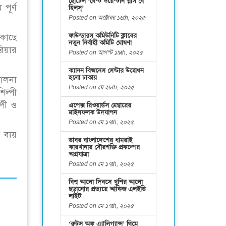
হোটেল ‘বেস্ট ওয়েস্টার্ন প্লাস বে
পূর্ণ
হিলস্’
Posted on অক্টোবর ১৬th, ২০২৫
ফাউন্ডারস কমিউনিটি ক্লাবের
 কাছে
নতুন নির্বাহী কমিটি ঘোষণা
রিয়ার
Posted on আগস্ট ১৯th, ২০২৫
ক্যানন বিজনেস সেন্টার উদ্বোধন
হলো ঢাকায়
চালনা
Posted on মে ২৮th, ২০২৫
িল্পী
্পী ও
এপেক্স রিওয়ার্ডস মেম্বারের
মাইলফলক উদযাপন
Posted on মে ১৭th, ২০২৫
 ব্যয়
ডাবর বাংলাদেশের ধামরাই
কারখানায় সৌরশক্তি প্রকল্পের
অগ্রযাত্রা
Posted on মে ১৭th, ২০২৫
বিশ্ব আলো দিবসে খুশির আলো
ছড়ানোর প্রত্যয়ে আকিজ এলইডি
লাইট
Posted on মে ১৭th, ২০২৫
‘রুটস অফ এ্যালিগ্যান্স’ থিমে