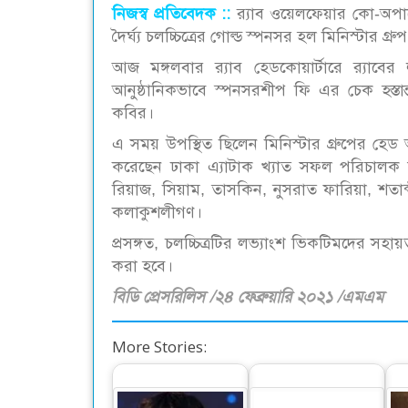
নিজস্ব প্রতিবেদক ::
র‍্যাব ওয়েলফেয়ার কো-অপার
দৈর্ঘ্য চলচ্চিত্রের গোল্ড স্পনসর হল মিনিস্টার গ্রু
আজ মঙ্গলবার র‍্যাব হেডকোয়ার্টারে র‍্যাবে
আনুষ্ঠানিকভাবে স্পনসরশীপ ফি এর চেক হস্তান
কবির।
এ সময় উপস্থিত ছিলেন মিনিস্টার গ্রুপের হেড 
করেছেন ঢাকা এ্যাটাক খ্যাত সফল পরিচালক দীপ
রিয়াজ, সিয়াম, তাসকিন, নুসরাত ফারিয়া, শ
কলাকুশলীগণ।
প্রসঙ্গত, চলচ্চিত্রটির লভ্যাংশ ভিকটিমদের সহ
করা হবে।
বিডি প্রেসরিলিস /২৪ ফেব্রুয়ারি ২০২১ /এমএম
More Stories: