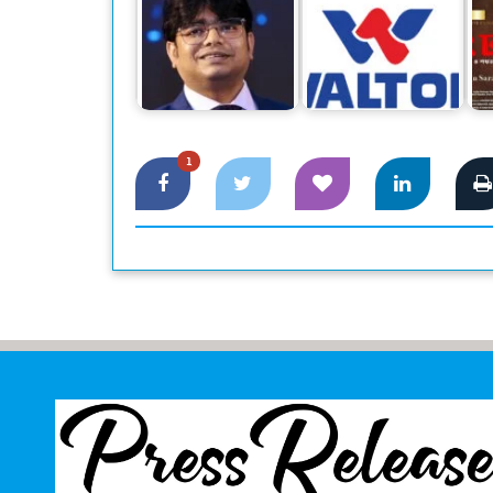
‘প্রযুক্তিগত উৎকর্ষের
ওয়ালটনের আকর্ষণীয়
দিক থেকে মিনিস্টার
ডিভিডেন্ড ঘোষণা :
বড়
টিভি…
সুদৃঢ়…
1