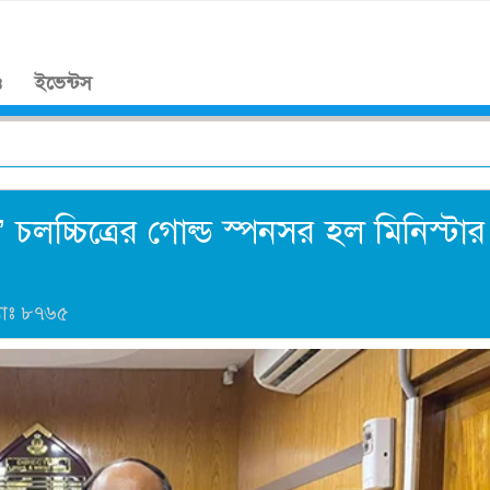
।
ও
ইভেন্টস
’ চলচ্চিত্রের গোল্ড স্পনসর হল মিনিস্টার
যাঃ
৮৭৬৫