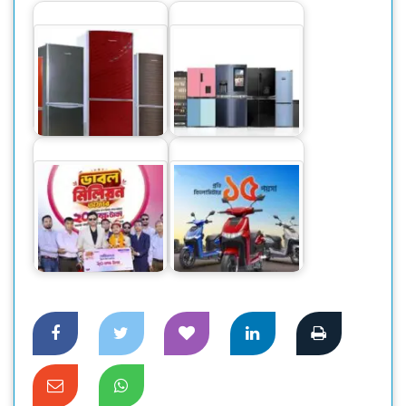
এআইওটি বেজড সর্বোচ্চ
কনভার্টিবল ও ভিন্ন
দেশি ফ্রিজে স্বপ্নপূরণ
ভিন্ন…
ওয়ালটন ফ্রিজ কিনে ২০
লাখ টাকা পেলেন
ওয়ালটনের ১২০ কিমি
মোটরশ্রমিক রানা
রেঞ্জের নতুন ই-বাইক