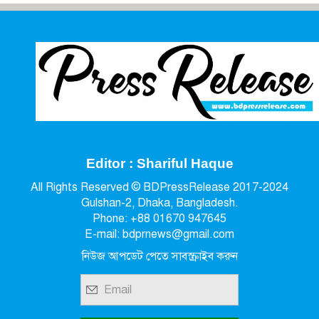
Editor : Shariful Haque
All Rights Reserved © BDPressRelease 2017-2024
Gulshan-2, Dhaka, Bangladesh.
Phone: +88 01670 947645
E-mail: bdprnews@gmail.com
নিউজ আপডেট পেতে সাবস্ক্রাইব করুন