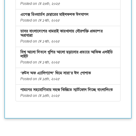
Posted on মে ২৮th, ২০২৫
এপেক্স রিওয়ার্ডস মেম্বারের মাইলফলক উদযাপন
Posted on মে ১৭th, ২০২৫
ডাবর বাংলাদেশের ধামরাই কারখানায় সৌরশক্তি প্রকল্পের
অগ্রযাত্রা
Posted on মে ১৭th, ২০২৫
বিশ্ব আলো দিবসে খুশির আলো ছড়ানোর প্রত্যয়ে আকিজ এলইডি
লাইট
Posted on মে ১৭th, ২০২৫
‘রুটস অফ এ্যালিগ্যান্স’ থিমে সারা’র ঈদ পোশাক
Posted on মে ১৫th, ২০২৫
পামপের সহযোগিতায় সহজ কিস্তিতে স্মার্টফোন দিচ্ছে বাংলালিংক
Posted on মে ১৫th, ২০২৫