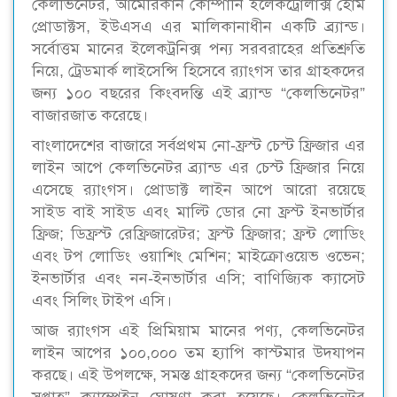
কেলভিনেটর, আমেরিকান কোম্পানি ইলেকট্রোলাক্স হোম
প্রোডাক্টস, ইউএসএ এর মালিকানাধীন একটি ব্র্যান্ড।
সর্বোত্তম মানের ইলেকট্রনিক্স পন্য সরবরাহের প্রতিশ্রুতি
নিয়ে, ট্রেডমার্ক লাইসেন্সি হিসেবে র‍্যাংগস তার গ্রাহকদের
জন্য ১০০ বছরের কিংবদন্তি এই ব্র্যান্ড “কেলভিনেটর”
বাজারজাত করেছে।
বাংলাদেশের বাজারে সর্বপ্রথম নো-ফ্রস্ট চেস্ট ফ্রিজার এর
লাইন আপে কেলভিনেটর ব্র্যান্ড এর চেস্ট ফ্রিজার নিয়ে
এসেছে র‍্যাংগস। প্রোডাক্ট লাইন আপে আরো রয়েছে
সাইড বাই সাইড এবং মাল্টি ডোর নো ফ্রস্ট ইনভার্টার
ফ্রিজ; ডিফ্রস্ট রেফ্রিজারেটর; ফ্রস্ট ফ্রিজার; ফ্রন্ট লোডিং
এবং টপ লোডিং ওয়াশিং মেশিন; মাইক্রোওয়েভ ওভেন;
ইনভার্টার এবং নন-ইনভার্টার এসি; বাণিজ্যিক ক্যাসেট
এবং সিলিং টাইপ এসি।
আজ র‍্যাংগস এই প্রিমিয়াম মানের পণ্য, কেলভিনেটর
লাইন আপের ১০০,০০০ তম হ্যাপি কাস্টমার উদযাপন
করছে। এই উপলক্ষে, সমস্ত গ্রাহকদের জন্য “কেলভিনেটর
সপ্তাহ” ক্যাম্পেইন ঘোষণা করা হয়েছে। কেলভিনেটর