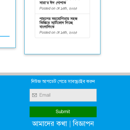
সারা’র ঈদ পোশাক
Posted on মে ১৫th, ২০২৫
পামপের সহযোগিতায় সহজ
কিস্তিতে স্মার্টফোন দিচ্ছে
বাংলালিংক
Posted on মে ১৫th, ২০২৫
নিউজ আপডেট পেতে সাবস্ক্রাইব করুন
|
আমাদের কথা
বিজ্ঞাপন