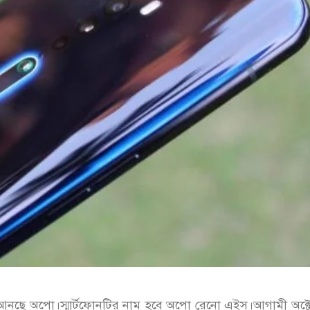
আনছে অপো।স্মার্টফোনটির নাম হবে অপো রেনো এইস।আগামী অক্ট