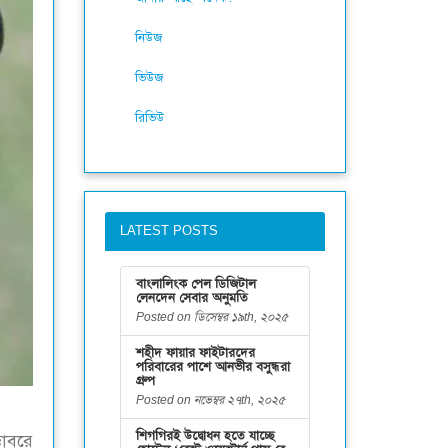
নিউজ
ভিউজ
রিভিউ
LATEST POSTS
বাংলালিংক পেল ডিজিটাল
লেনদেন সেবার অনুমতি
Posted on ডিসেম্বর ১৯th, ২০২৫
শহীদ ফায়ার ফাইটারদের
পরিবারের পাশে আনভীর বসুন্ধরা
গ্রুপ
Posted on নভেম্বর ২৭th, ২০২৫
শিগগিরই উদ্বোধন হতে যাচ্ছে
োবরে