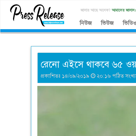
জানার আছে অনেক?
আমাদের জানান
নিউজ
ভিউজ
ভিডি
রেনো এইসে থাকবে ৬৫ ওয়াটে
প্রকাশিতঃ ১৪/০৯/২০১৯
২০:১৬ পঠিত সংখ্য