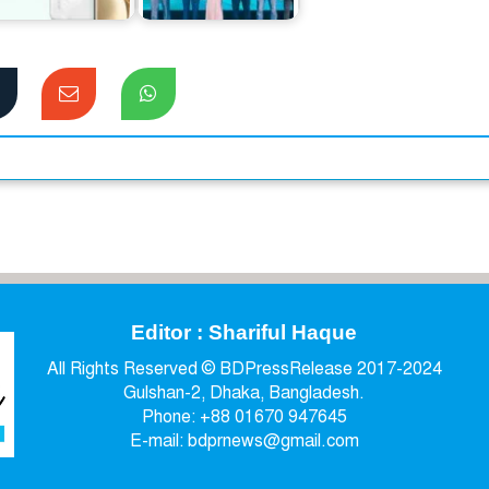
পোট্রেইট মাস্টার…
অনার…
Editor : Shariful Haque
All Rights Reserved © BDPressRelease 2017-2024
Gulshan-2, Dhaka, Bangladesh.
Phone: +88 01670 947645
E-mail: bdprnews@gmail.com