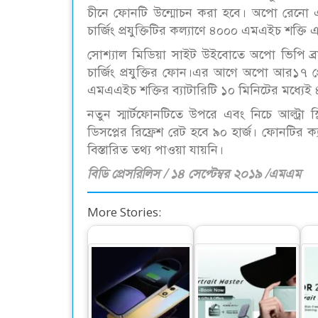
চীনে ফোনটি উন্মোচন করা হবে। অপো রেনো এইস 
চার্জিং প্রযুক্তিটির কল্যাণে ৪০০০ এমএইচ শক্তি
সোশ্যাল মিডিয়া সাইট উইবোতে অপো ভিপি ব্রা
চার্জিং প্রযুক্তির ফোন।এর আগে অপো আর১৭ প
এমএএইচ শক্তির ব্যাটারিটি ১০ মিনিটের মধ্যেই 
নতুন স্মার্টফোনটিতে উপরে এবং নিচে আল্ট্রা স
ডিসপ্লের রিফ্রেশ রেট হবে ৯০ হার্জ। ফোনটির ক
বিস্তারিত তথ্য পাওয়া যায়নি।
বিডি প্রেসরিলিস / ১৪ সেপ্টেম্বর ২০১৯ /এমএম
More Stories:
রিভার্স ওয়্যারলেস চার্জিং
অনার ২০০ এবং ২০০
ব
কী, আর কীভাবে কাজ
প্রো প্রি-বুকিংয়ে দুর্দান্ত