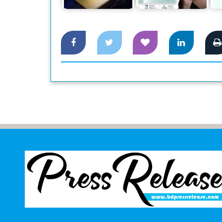
করে
অফার