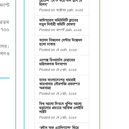
হোটেল ‘বেস্ট ওয়েস্টার্ন প্লাস বে
ফাস্ট
হিলস্’
Posted on অক্টোবর ১৬th, ২০২৫
ফাউন্ডারস কমিউনিটি ক্লাবের
রুততম
নতুন নির্বাহী কমিটি ঘোষণা
 ৩৭০০
Posted on আগস্ট ১৯th, ২০২৫
ক্যানন বিজনেস সেন্টার উদ্বোধন
হলো ঢাকায়
সেসর।
Posted on মে ২৮th, ২০২৫
 এখনও
এপেক্স রিওয়ার্ডস মেম্বারের
মাইলফলক উদযাপন
Posted on মে ১৭th, ২০২৫
ডাবর বাংলাদেশের ধামরাই
কারখানায় সৌরশক্তি প্রকল্পের
অগ্রযাত্রা
Posted on মে ১৭th, ২০২৫
বিশ্ব আলো দিবসে খুশির আলো
ছড়ানোর প্রত্যয়ে আকিজ এলইডি
লাইট
Posted on মে ১৭th, ২০২৫
‘রুটস অফ এ্যালিগ্যান্স’ থিমে