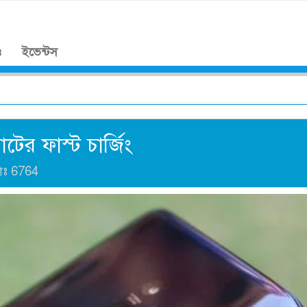
।
ও
ইভেন্টস
র ফাস্ট চার্জিং
াঃ
6764