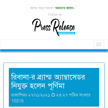
জানার আছে অনেক?
আমাদের জানান।
Follow us
Toggl
naviga
রিবানা-র ব্র্যান্ড অ্যাম্বাসেডর
নিযুক্ত হলেন পূর্ণিমা
প্রকাশিতঃ ২৭/০১/২০২১
২৩:২৭ পঠিত সংখ্যাঃ
10319