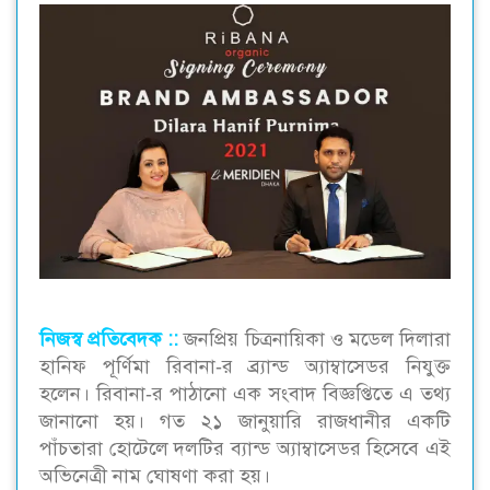
নিজস্ব প্রতিবেদক ::
জনপ্রিয় চিত্রনায়িকা ও মডেল দিলারা
হানিফ পূর্ণিমা রিবানা-র ব্র্যান্ড অ্যাম্বাসেডর নিযুক্ত
হলেন। রিবানা-র পাঠানো এক সংবাদ বিজ্ঞপ্তিতে এ তথ্য
জানানো হয়। গত ২১ জানুয়ারি রাজধানীর একটি
পাঁচতারা হোটেলে দলটির ব্যান্ড অ্যাম্বাসেডর হিসেবে এই
অভিনেত্রী নাম ঘোষণা করা হয়।