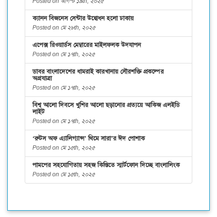
Posted on আগস্ট ১৯th, ২০২৫
ক্যানন বিজনেস সেন্টার উদ্বোধন হলো ঢাকায়
Posted on মে ২৮th, ২০২৫
এপেক্স রিওয়ার্ডস মেম্বারের মাইলফলক উদযাপন
Posted on মে ১৭th, ২০২৫
ডাবর বাংলাদেশের ধামরাই কারখানায় সৌরশক্তি প্রকল্পের
অগ্রযাত্রা
Posted on মে ১৭th, ২০২৫
বিশ্ব আলো দিবসে খুশির আলো ছড়ানোর প্রত্যয়ে আকিজ এলইডি
লাইট
Posted on মে ১৭th, ২০২৫
‘রুটস অফ এ্যালিগ্যান্স’ থিমে সারা’র ঈদ পোশাক
Posted on মে ১৫th, ২০২৫
পামপের সহযোগিতায় সহজ কিস্তিতে স্মার্টফোন দিচ্ছে বাংলালিংক
Posted on মে ১৫th, ২০২৫