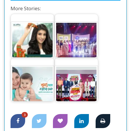
More Stories:
মায়া অল ন্যাচারাল
ভ্যাসলিনের নতুন পণ্য
স্ক্যাল্প অ্যান্ড হেয়ার
‘ভ্যাসলিন গ্লুটা হায়া’
অয়েল :…
সিরাম ইন লোশন
ওয়ালটন পণ্য কিনে ২০
শূন্য থেকে ছয় বড়দের
লাখ টাকা পাওয়ার
লোশন নয়
সুযোগ
3