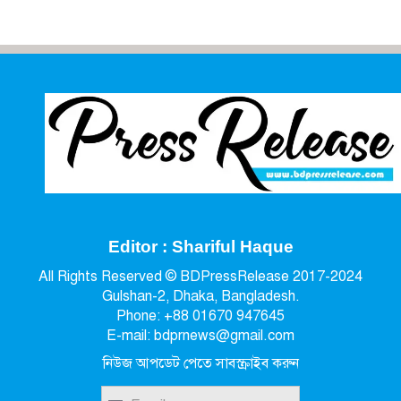
Editor : Shariful Haque
All Rights Reserved © BDPressRelease 2017-2024
Gulshan-2, Dhaka, Bangladesh.
Phone: +88 01670 947645
E-mail: bdprnews@gmail.com
নিউজ আপডেট পেতে সাবস্ক্রাইব করুন