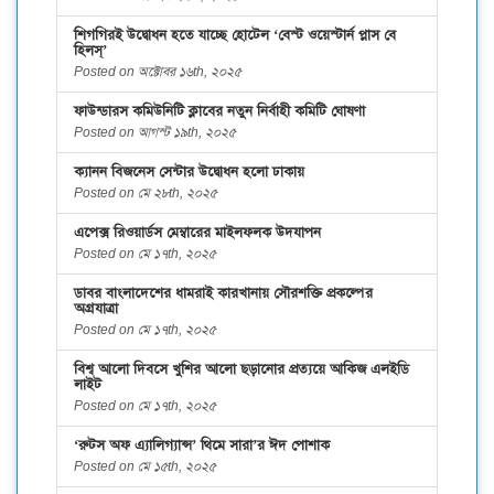
শিগগিরই উদ্বোধন হতে যাচ্ছে হোটেল ‘বেস্ট ওয়েস্টার্ন প্লাস বে
হিলস্’
Posted on অক্টোবর ১৬th, ২০২৫
ফাউন্ডারস কমিউনিটি ক্লাবের নতুন নির্বাহী কমিটি ঘোষণা
Posted on আগস্ট ১৯th, ২০২৫
ক্যানন বিজনেস সেন্টার উদ্বোধন হলো ঢাকায়
Posted on মে ২৮th, ২০২৫
এপেক্স রিওয়ার্ডস মেম্বারের মাইলফলক উদযাপন
Posted on মে ১৭th, ২০২৫
ডাবর বাংলাদেশের ধামরাই কারখানায় সৌরশক্তি প্রকল্পের
অগ্রযাত্রা
Posted on মে ১৭th, ২০২৫
বিশ্ব আলো দিবসে খুশির আলো ছড়ানোর প্রত্যয়ে আকিজ এলইডি
লাইট
Posted on মে ১৭th, ২০২৫
‘রুটস অফ এ্যালিগ্যান্স’ থিমে সারা’র ঈদ পোশাক
Posted on মে ১৫th, ২০২৫