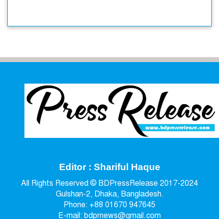
Editor : Shariful Haque
All Rights Reserved © BDPressRelease 2017-2024
Gulshan-2, Dhaka, Bangladesh.
Phone: +88 01670 947645
E-mail: bdprnews@gmail.com