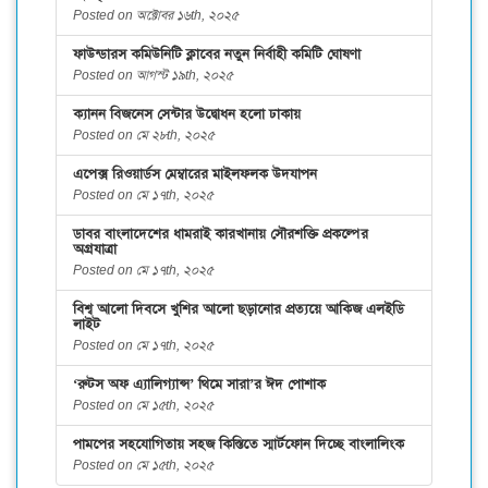
Posted on অক্টোবর ১৬th, ২০২৫
ফাউন্ডারস কমিউনিটি ক্লাবের নতুন নির্বাহী কমিটি ঘোষণা
Posted on আগস্ট ১৯th, ২০২৫
ক্যানন বিজনেস সেন্টার উদ্বোধন হলো ঢাকায়
Posted on মে ২৮th, ২০২৫
এপেক্স রিওয়ার্ডস মেম্বারের মাইলফলক উদযাপন
Posted on মে ১৭th, ২০২৫
ডাবর বাংলাদেশের ধামরাই কারখানায় সৌরশক্তি প্রকল্পের
অগ্রযাত্রা
Posted on মে ১৭th, ২০২৫
বিশ্ব আলো দিবসে খুশির আলো ছড়ানোর প্রত্যয়ে আকিজ এলইডি
লাইট
Posted on মে ১৭th, ২০২৫
‘রুটস অফ এ্যালিগ্যান্স’ থিমে সারা’র ঈদ পোশাক
Posted on মে ১৫th, ২০২৫
পামপের সহযোগিতায় সহজ কিস্তিতে স্মার্টফোন দিচ্ছে বাংলালিংক
Posted on মে ১৫th, ২০২৫