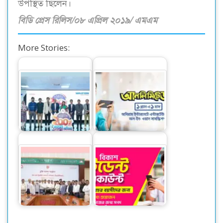
উপস্থিত ছিলেন।
বিডি প্রেস রিলিস/০৮ এপ্রিল ২০১৯/ এমএম
More Stories:
ওয়ালটন ফ্রিজ কিনে
কোটি কোটি টাকার
গ্রামীণফোন নিয়ে এলো
ক্যাশব্যাকের সুযোগ
সহজ সব প্ল্যান
মেট্রোরেল ও মিডিয়াকম
বিকাশের স্টুডেন্ট
লিমিটেডের মধ্যে চুক্তি
অ্যাকাউন্ট ক্যাশলেস
স্বাক্ষর
লেনদেনে…