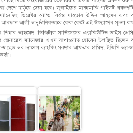
ুবিধা পৌঁছে দিতে কক্সবাজারের চকোরিয়ায় একটি পাইলট প্রকল্প শুরু
া দেশে ছড়িয়ে দেয়া হবে। জুলাইয়ের মাঝামাঝি পাইলট প্রকল্পটি
্যানেজিং ডিরেক্টর অ্যান্ড সিইও মাহতাব উদ্দিন আহমেদ এবং ব
টর মো. আরফান আলী আনুষ্ঠানিকভাবে কেক কেটে এই উদ্যোগের সূচনা ক
শিহাব আহমেদ, ডিজিটাল সার্ভিসেসের এক্সকিউটিভ ভাইস প্রেসি
ের জেনারেল ম্যানেজার এএম সাখাওয়াত হোসেন উপস্থিত ছিলেন।ব্
যান্ড হেড অব চ্যানেল ব্যাংকিং সরদার আখতার হামিদ, ইভিপি অ্যান্
র্তা।
বন্যার্তদের পাশে দাঁড়াতে
েশি ফ্রিজে স্বপ্নপূরণ
রবির বহুমুখী উদ্যোগ