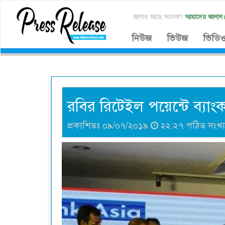
জানার আছে অনেক?
আমাদের জানান
নিউজ
ভিউজ
ভিডি
রবির রিটেইল পয়েন্টে ব্যাং
প্রকাশিতঃ ০৯/০৭/২০১৯
২২:২৭ পঠিত সংখ্