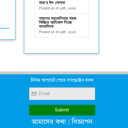
সারা’র ঈদ পোশাক
Posted on মে ১৫th, ২০২৫
পামপের সহযোগিতায় সহজ
কিস্তিতে স্মার্টফোন দিচ্ছে
বাংলালিংক
Posted on মে ১৫th, ২০২৫
নিউজ আপডেট পেতে সাবস্ক্রাইব করুন
|
আমাদের কথা
বিজ্ঞাপন