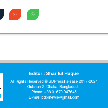
Editor : Shariful Haque
All Rights Reserved © BDPressRelease 2017-2024
Gulshan-2, Dhaka, Bangladesh.
Phone: +88 01670 947645
E-mail: bdprnews@gmail.com