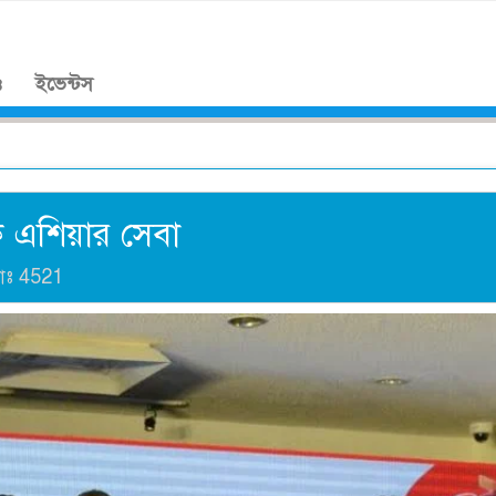
।
ও
ইভেন্টস
ক এশিয়ার সেবা
যাঃ
4521