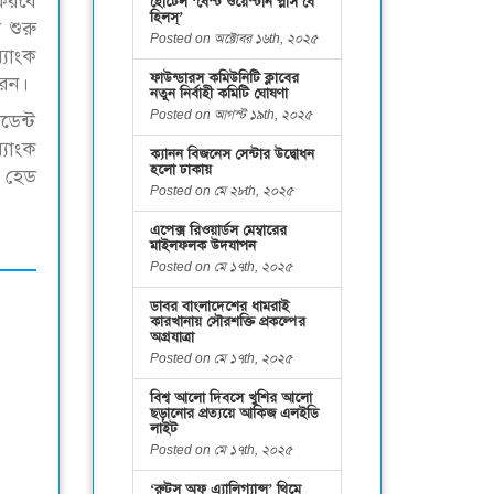
 করবে
হোটেল ‘বেস্ট ওয়েস্টার্ন প্লাস বে
হিলস্’
 শুরু
Posted on অক্টোবর ১৬th, ২০২৫
্যাংক
ফাউন্ডারস কমিউনিটি ক্লাবের
রেন।
নতুন নির্বাহী কমিটি ঘোষণা
Posted on আগস্ট ১৯th, ২০২৫
ডেন্ট
যাংক
ক্যানন বিজনেস সেন্টার উদ্বোধন
হলো ঢাকায়
ড হেড
Posted on মে ২৮th, ২০২৫
এপেক্স রিওয়ার্ডস মেম্বারের
মাইলফলক উদযাপন
Posted on মে ১৭th, ২০২৫
ডাবর বাংলাদেশের ধামরাই
কারখানায় সৌরশক্তি প্রকল্পের
অগ্রযাত্রা
Posted on মে ১৭th, ২০২৫
বিশ্ব আলো দিবসে খুশির আলো
ছড়ানোর প্রত্যয়ে আকিজ এলইডি
লাইট
Posted on মে ১৭th, ২০২৫
‘রুটস অফ এ্যালিগ্যান্স’ থিমে