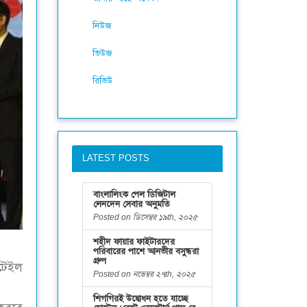
নিউজ
ভিউজ
রিভিউ
LATEST POSTS
বাংলালিংক পেল ডিজিটাল
লেনদেন সেবার অনুমতি
Posted on ডিসেম্বর ১৯th, ২০২৫
শহীদ ফায়ার ফাইটারদের
পরিবারের পাশে আনভীর বসুন্ধরা
গ্রুপ
িটেইল
Posted on নভেম্বর ২৭th, ২০২৫
শিগগিরই উদ্বোধন হতে যাচ্ছে