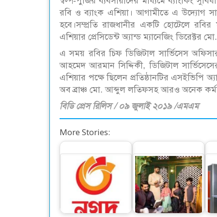
স্বল্প-পুঁজির ব্যবসায়ীদের মাধ্যমে ব্যাংকিং স
রবি ও ব্যাংক এশিয়া। আগামীতে এ উদ্যোগ সার
হবে।সম্প্রতি রাজধানীর একটি হোটেলে রবির ম
এশিয়ার প্রেসিডেন্ট অ্যান্ড ম্যানেজিং ডিরেক্
এ সময় রবির চিফ ডিজিটাল সার্ভিসেস অফিসার 
আহমেদ আরমান সিদ্দিকী, ডিজিটাল সার্ভিসেস
এশিয়ার পক্ষে ছিলেন প্রতিষ্ঠানটির এসইভিপি অ্
অব ব্রাঞ্চ মো. আব্দুল লতিফসহ আরও অনেক কর্মক
বিডি প্রেস রিলিস / ০৯ জুলাই ২০১৯ /এমএম
More Stories:
প্রধানমন্ত্রীর শিক্ষা সহায়তা
সারা’র ঈদুল আযহা
এখন থেকে কেবল নগদে
আয়োজন
দ