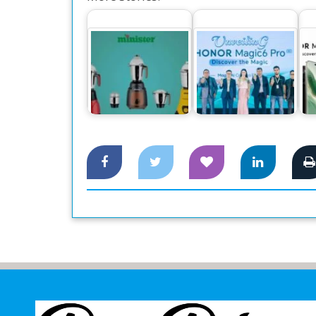
রান্নার প্রস্তুতি সহজ করবে
দেশের বাজারে বিশ্বের
ব
মিনিস্টার মিক্সার
নাম্বার ওয়ান স্মার্টফোন
আ
গ্রাইন্ডার
অনার…