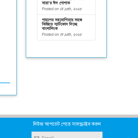
সারা’র ঈদ পোশাক
Posted on মে ১৫th, ২০২৫
পামপের সহযোগিতায় সহজ
কিস্তিতে স্মার্টফোন দিচ্ছে
বাংলালিংক
Posted on মে ১৫th, ২০২৫
নিউজ আপডেট পেতে সাবস্ক্রাইব করুন