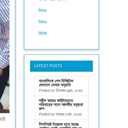
নিউজ
ভিউজ
রিভিউ
LATEST POSTS
বাংলালিংক পেল ডিজিটাল
লেনদেন সেবার অনুমতি
Posted on ডিসেম্বর ১৯th, ২০২৫
শহীদ ফায়ার ফাইটারদের
পরিবারের পাশে আনভীর বসুন্ধরা
গ্রুপ
Posted on নভেম্বর ২৭th, ২০২৫
 এই
শিগগিরই উদ্বোধন হতে যাচ্ছে