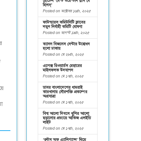
হোটেল ‘বেস্ট ওয়েস্টার্ন প্লাস বে
হিলস্’
Posted on অক্টোবর ১৬th, ২০২৫
ফাউন্ডারস কমিউনিটি ক্লাবের
নতুন নির্বাহী কমিটি ঘোষণা
Posted on আগস্ট ১৯th, ২০২৫
র
ক্যানন বিজনেস সেন্টার উদ্বোধন
হলো ঢাকায়
Posted on মে ২৮th, ২০২৫
ি
এপেক্স রিওয়ার্ডস মেম্বারের
মাইলফলক উদযাপন
Posted on মে ১৭th, ২০২৫
য়ে
ডাবর বাংলাদেশের ধামরাই
কারখানায় সৌরশক্তি প্রকল্পের
অগ্রযাত্রা
Posted on মে ১৭th, ২০২৫
যা
বিশ্ব আলো দিবসে খুশির আলো
ছড়ানোর প্রত্যয়ে আকিজ এলইডি
লাইট
Posted on মে ১৭th, ২০২৫
‘রুটস অফ এ্যালিগ্যান্স’ থিমে