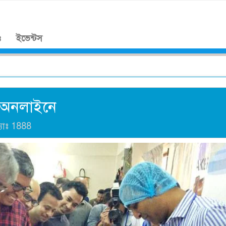
।
ও
ইভেন্টস
ে অনলাইনে
যাঃ
1888