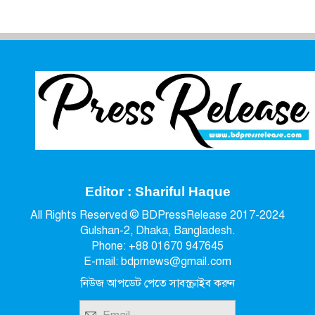
Editor : Shariful Haque
All Rights Reserved © BDPressRelease 2017-2024
Gulshan-2, Dhaka, Bangladesh.
Phone: +88 01670 947645
E-mail: bdprnews@gmail.com
নিউজ আপডেট পেতে সাবস্ক্রাইব করুন