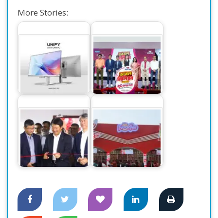
More Stories:
নতুন ২ মডেলের অল-
ওয়ালটন পণ্য কিনে ২০
ইন-ওয়ান পিসি বাজারে
লাখ টাকা পাওয়ার
ছাড়লো ওয়ালটন
সুযোগ
খাদ্যপণ্যের বিশাল
ক্যানন বিজনেস সেন্টার
সমাহার নিয়ে বাণিজ্য
উদ্বোধন হলো ঢাকায়
মেলায় প্রাণ