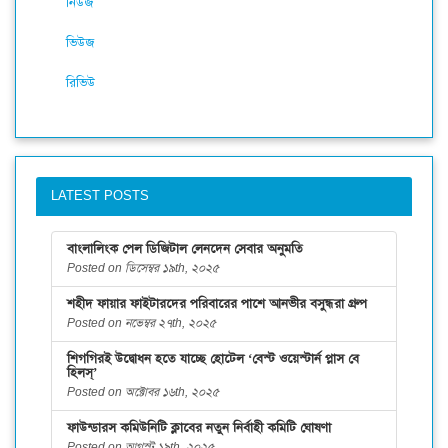
নিউজ
ভিউজ
রিভিউ
LATEST POSTS
বাংলালিংক পেল ডিজিটাল লেনদেন সেবার অনুমতি
Posted on ডিসেম্বর ১৯th, ২০২৫
শহীদ ফায়ার ফাইটারদের পরিবারের পাশে আনভীর বসুন্ধরা গ্রুপ
Posted on নভেম্বর ২৭th, ২০২৫
শিগগিরই উদ্বোধন হতে যাচ্ছে হোটেল ‘বেস্ট ওয়েস্টার্ন প্লাস বে
হিলস্’
Posted on অক্টোবর ১৬th, ২০২৫
ফাউন্ডারস কমিউনিটি ক্লাবের নতুন নির্বাহী কমিটি ঘোষণা
Posted on আগস্ট ১৯th, ২০২৫