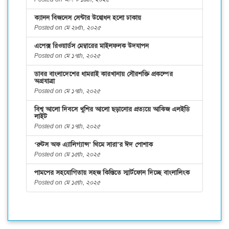
ক্যানন বিজনেস সেন্টার উদ্বোধন হলো ঢাকায়
Posted on মে ২৮th, ২০২৫
এপেক্স রিওয়ার্ডস মেম্বারের মাইলফলক উদযাপন
Posted on মে ১৭th, ২০২৫
ডাবর বাংলাদেশের ধামরাই কারখানায় সৌরশক্তি প্রকল্পের
অগ্রযাত্রা
Posted on মে ১৭th, ২০২৫
বিশ্ব আলো দিবসে খুশির আলো ছড়ানোর প্রত্যয়ে আকিজ এলইডি
লাইট
Posted on মে ১৭th, ২০২৫
‘রুটস অফ এ্যালিগ্যান্স’ থিমে সারা’র ঈদ পোশাক
Posted on মে ১৫th, ২০২৫
পামপের সহযোগিতায় সহজ কিস্তিতে স্মার্টফোন দিচ্ছে বাংলালিংক
Posted on মে ১৫th, ২০২৫