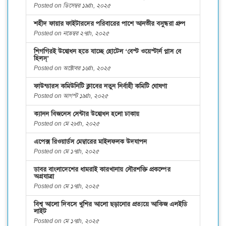
Posted on ডিসেম্বর ১৯th, ২০২৫
শহীদ ফায়ার ফাইটারদের পরিবারের পাশে আনভীর বসুন্ধরা গ্রুপ
Posted on নভেম্বর ২৭th, ২০২৫
শিগগিরই উদ্বোধন হতে যাচ্ছে হোটেল ‘বেস্ট ওয়েস্টার্ন প্লাস বে
হিলস্’
Posted on অক্টোবর ১৬th, ২০২৫
ফাউন্ডারস কমিউনিটি ক্লাবের নতুন নির্বাহী কমিটি ঘোষণা
Posted on আগস্ট ১৯th, ২০২৫
ক্যানন বিজনেস সেন্টার উদ্বোধন হলো ঢাকায়
Posted on মে ২৮th, ২০২৫
এপেক্স রিওয়ার্ডস মেম্বারের মাইলফলক উদযাপন
Posted on মে ১৭th, ২০২৫
ডাবর বাংলাদেশের ধামরাই কারখানায় সৌরশক্তি প্রকল্পের
অগ্রযাত্রা
Posted on মে ১৭th, ২০২৫
বিশ্ব আলো দিবসে খুশির আলো ছড়ানোর প্রত্যয়ে আকিজ এলইডি
লাইট
Posted on মে ১৭th, ২০২৫