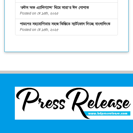
‘রুটস অফ এ্যালিগ্যান্স’ থিমে সারা’র ঈদ পোশাক
Posted on মে ১৫th, ২০২৫
পামপের সহযোগিতায় সহজ কিস্তিতে স্মার্টফোন দিচ্ছে বাংলালিংক
Posted on মে ১৫th, ২০২৫