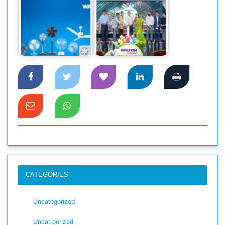
চলতি মাসে ভারতে ৫০
সচল-অচল আইটি
লাখ টাকার ফ্যান রপ্তানি
পণ্যের বদলে ওয়ালটনের
করেছে ওয়ালটন
নতুন পণ্য ক্রয়ে…
CATEGORIES
Uncategorized
Uncatrgorized