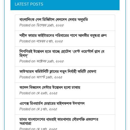
LATEST POSTS
বাংলালিংক পেল ডিজিটাল লেনদেন সেবার অনুমতি
Posted on ডিসেম্বর ১৯th, ২০২৫
শহীদ ফায়ার ফাইটারদের পরিবারের পাশে আনভীর বসুন্ধরা গ্রুপ
Posted on নভেম্বর ২৭th, ২০২৫
শিগগিরই উদ্বোধন হতে যাচ্ছে হোটেল ‘বেস্ট ওয়েস্টার্ন প্লাস বে
হিলস্’
Posted on অক্টোবর ১৬th, ২০২৫
ফাউন্ডারস কমিউনিটি ক্লাবের নতুন নির্বাহী কমিটি ঘোষণা
Posted on আগস্ট ১৯th, ২০২৫
ক্যানন বিজনেস সেন্টার উদ্বোধন হলো ঢাকায়
Posted on মে ২৮th, ২০২৫
এপেক্স রিওয়ার্ডস মেম্বারের মাইলফলক উদযাপন
Posted on মে ১৭th, ২০২৫
ডাবর বাংলাদেশের ধামরাই কারখানায় সৌরশক্তি প্রকল্পের
অগ্রযাত্রা
Posted on মে ১৭th, ২০২৫