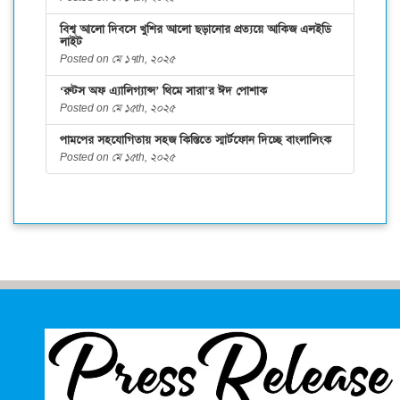
বিশ্ব আলো দিবসে খুশির আলো ছড়ানোর প্রত্যয়ে আকিজ এলইডি
লাইট
Posted on মে ১৭th, ২০২৫
‘রুটস অফ এ্যালিগ্যান্স’ থিমে সারা’র ঈদ পোশাক
Posted on মে ১৫th, ২০২৫
পামপের সহযোগিতায় সহজ কিস্তিতে স্মার্টফোন দিচ্ছে বাংলালিংক
Posted on মে ১৫th, ২০২৫