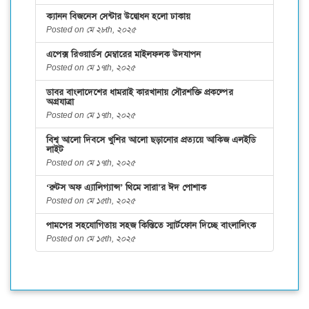
ক্যানন বিজনেস সেন্টার উদ্বোধন হলো ঢাকায়
Posted on মে ২৮th, ২০২৫
এপেক্স রিওয়ার্ডস মেম্বারের মাইলফলক উদযাপন
Posted on মে ১৭th, ২০২৫
ডাবর বাংলাদেশের ধামরাই কারখানায় সৌরশক্তি প্রকল্পের
অগ্রযাত্রা
Posted on মে ১৭th, ২০২৫
বিশ্ব আলো দিবসে খুশির আলো ছড়ানোর প্রত্যয়ে আকিজ এলইডি
লাইট
Posted on মে ১৭th, ২০২৫
‘রুটস অফ এ্যালিগ্যান্স’ থিমে সারা’র ঈদ পোশাক
Posted on মে ১৫th, ২০২৫
পামপের সহযোগিতায় সহজ কিস্তিতে স্মার্টফোন দিচ্ছে বাংলালিংক
Posted on মে ১৫th, ২০২৫