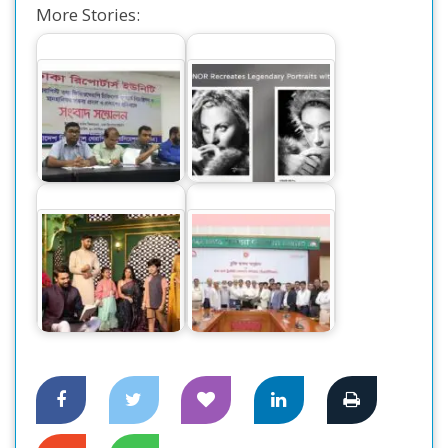
More Stories:
ফিজিওথেরাপি
বিশ্বখ্যাত ফটোগ্রাফি
চিকিৎসকদের বিরুদ্ধে
স্টুডিও হারকোর্ট ফিচার
আপত্তিকর বক্তব্যের…
নিয়ে…
মেট্রোরেল ও মিডিয়াকম
সারা’র ঈদুল আযহা
লিমিটেডের মধ্যে চুক্তি
আয়োজন
স্বাক্ষর