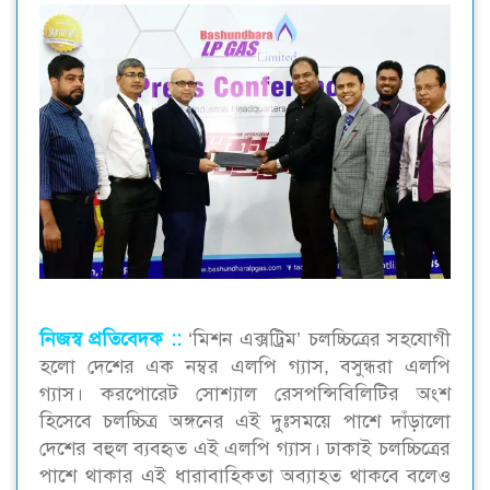
নিজস্ব প্রতিবেদক ::
‘মিশন এক্সট্রিম’ চলচ্চিত্রের সহযোগী
হলো দেশের এক নম্বর এলপি গ্যাস, বসুন্ধরা এলপি
গ্যাস। করপোরেট সোশ্যাল রেসপন্সিবিলিটির অংশ
হিসেবে চলচ্চিত্র অঙ্গনের এই দুঃসময়ে পাশে দাঁড়ালো
দেশের বহুল ব্যবহৃত এই এলপি গ্যাস। ঢাকাই চলচ্চিত্রের
পাশে থাকার এই ধারাবাহিকতা অব্যাহত থাকবে বলেও