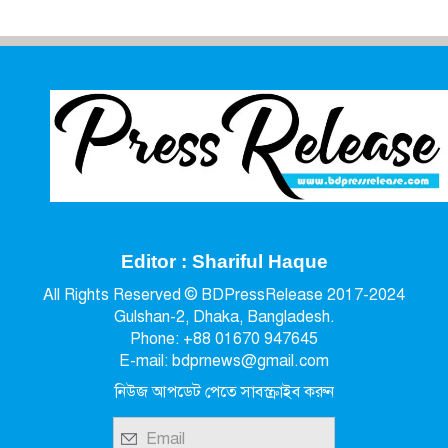
Editor : Shariful Haque
All Rights Reserved © BDPressRelease 2017-2024
Gulshan-2, Dhaka, Bangladesh.
Phone: +88 01670 947645
E-mail: bdprnews@gmail.com
নিউজ আপডেট পেতে সাবস্ক্রাইব করুন