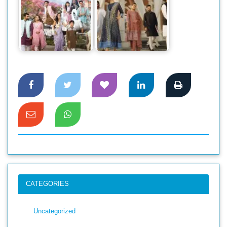
উৎসবের আলিঙ্গনে
‘পার্সিয়ান টেল’ থিমে
‘সারা’র ঈদ পোশাকের
সারা’র আকর্ষণীয় ঈদ
আয়োজন
আয়োজন
CATEGORIES
Uncategorized