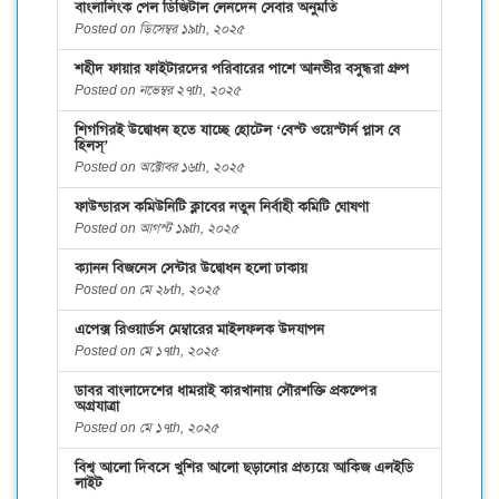
বাংলালিংক পেল ডিজিটাল লেনদেন সেবার অনুমতি
Posted on ডিসেম্বর ১৯th, ২০২৫
শহীদ ফায়ার ফাইটারদের পরিবারের পাশে আনভীর বসুন্ধরা গ্রুপ
Posted on নভেম্বর ২৭th, ২০২৫
শিগগিরই উদ্বোধন হতে যাচ্ছে হোটেল ‘বেস্ট ওয়েস্টার্ন প্লাস বে
হিলস্’
Posted on অক্টোবর ১৬th, ২০২৫
ফাউন্ডারস কমিউনিটি ক্লাবের নতুন নির্বাহী কমিটি ঘোষণা
Posted on আগস্ট ১৯th, ২০২৫
ক্যানন বিজনেস সেন্টার উদ্বোধন হলো ঢাকায়
Posted on মে ২৮th, ২০২৫
এপেক্স রিওয়ার্ডস মেম্বারের মাইলফলক উদযাপন
Posted on মে ১৭th, ২০২৫
ডাবর বাংলাদেশের ধামরাই কারখানায় সৌরশক্তি প্রকল্পের
অগ্রযাত্রা
Posted on মে ১৭th, ২০২৫
বিশ্ব আলো দিবসে খুশির আলো ছড়ানোর প্রত্যয়ে আকিজ এলইডি
লাইট