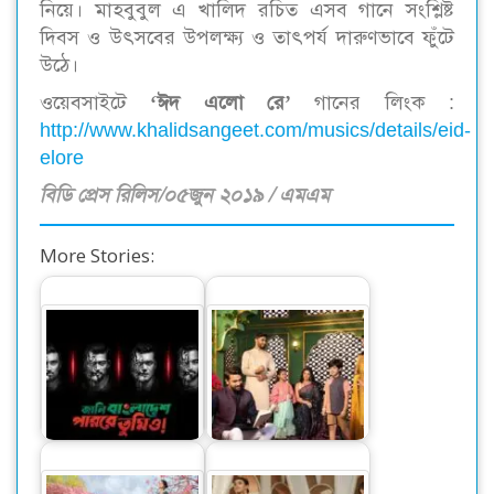
নিয়ে। মাহবুবুল এ খালিদ রচিত এসব গানে সংশ্লিষ্ট
দিবস ও উৎসবের উপলক্ষ্য ও তাৎপর্য দারুণভাবে ফুঁটে
উঠে।
‘ঈদ এলো রে’
ওয়েবসাইটে
গানের লিংক :
http://www.khalidsangeet.com/musics/details/eid-
elore
বিডি প্রেস রিলিস/০৫জুন ২০১৯ / এমএম
More Stories:
বিশ্বকাপ উন্মাদনায় ‘ডঙ্কা
সারা’র ঈদুল আযহা
সং’ নিয়ে এলো রবি
আয়োজন