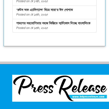
Posted on মে ১৭th, ২০২৫
‘রুটস অফ এ্যালিগ্যান্স’ থিমে সারা’র ঈদ পোশাক
Posted on মে ১৫th, ২০২৫
পামপের সহযোগিতায় সহজ কিস্তিতে স্মার্টফোন দিচ্ছে বাংলালিংক
Posted on মে ১৫th, ২০২৫