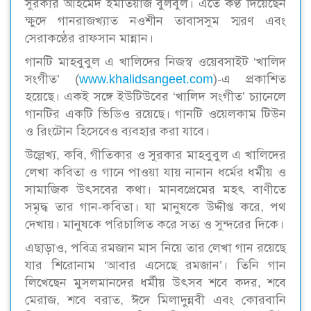
সুরকার আহমেদ ইমতিয়াজ বুলবুল। এতে কণ্ঠ দিয়েছেন
ক্ষুদে গানরাজখ‌্যাত নওশীন তাবাসসুম স্মরণ এবং
সেরাকণ্ঠের রাফসান মান্নান।
গানটি মাহবুবুল এ খালিদের নিজস্ব ওয়েবসাইট ‘খালিদ
সংগীত’ (
www.khalidsangeet.com
)-এ প্রকাশিত
হয়েছে। একই সঙ্গে ইউটিউবের ‘খালিদ সংগীত’ চ্যানেলে
গানটির একটি ভিডিও রয়েছে। গানটি ওয়েলকাম টিউন
ও রিংটোন হিসেবেও ব‌্যবহার করা যাবে।
উল্লেখ‌্য, কবি, গীতিকার ও সুরকার মাহবুবুল এ খালিদের
লেখা কবিতা ও গানে পাওয়া যায় নানান ধর্মের ধর্মীয় ও
সামাজিক উৎসবের কথা। মানবপ্রেমের মহৎ বাণীতে
সমৃদ্ধ তার গান-কবিতা। যা মানুষকে উদ্দীপ্ত করে, পথ
দেখায়। মানুষকে পরিচালিত করে সত্য ও সুন্দরের দিকে।
এছাড়াও, পবিত্র রমজান মাস নিয়ে তার লেখা গান রয়েছে
যার শিরোনাম ‘আবার এসেছে রমজান’। তিনি গান
লিখেছেন মুসলমানদের ধর্মীয় উৎসব শবে কদর, শবে
মেরাজ, শবে বরাত, ঈদে মিলাদুন্নবী এবং কোরবানি