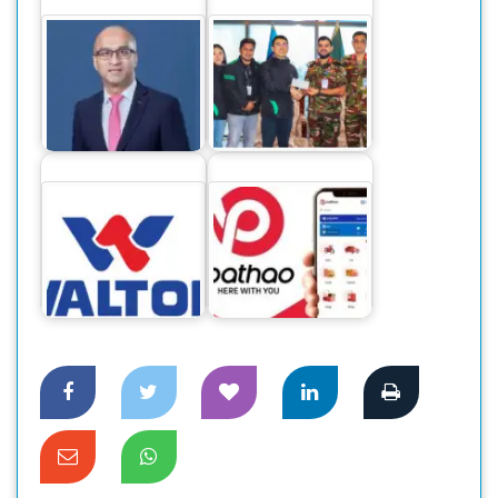
‘সিটি ব্যাংকের নিট
বন্যায় ক্ষতিগ্রস্ত ২,৫০০+
মুনাফা ১ হাজার ১৪
পরিবারকে সহায়তা
কোটি টাকা’
করতে…
ওয়ালটনের আকর্ষণীয়
পাঠাও ফিনটেক
ডিভিডেন্ড ঘোষণা :
ট্রান্সফরমেশনকে এগিয়ে
সুদৃঢ়…
নিতে…