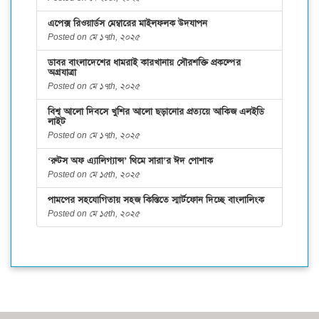
এপেক্স রিওয়ার্ডস মেম্বারের মাইলফলক উদযাপন
Posted on মে ১৭th, ২০২৫
ডাবর বাংলাদেশের ধামরাই কারখানায় সৌরশক্তি প্রকল্পের
অগ্রযাত্রা
Posted on মে ১৭th, ২০২৫
বিশ্ব আলো দিবসে খুশির আলো ছড়ানোর প্রত্যয়ে আকিজ এলইডি
লাইট
Posted on মে ১৭th, ২০২৫
‘রুটস অফ এ্যালিগ্যান্স’ থিমে সারা’র ঈদ পোশাক
Posted on মে ১৫th, ২০২৫
পামপের সহযোগিতায় সহজ কিস্তিতে স্মার্টফোন দিচ্ছে বাংলালিংক
Posted on মে ১৫th, ২০২৫