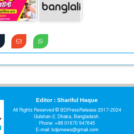
বিকাশের স্টুডেন্ট
বাংলালিংক পেল
্যাকাউন্ট ক্যাশলেস
ডিজিটাল লেনদেন সেবার
লেনদেনে…
অনুমতি
Editor : Shariful Haque
All Rights Reserved © BDPressRelease 2017-2024
Gulshan-2, Dhaka, Bangladesh.
Phone: +88 01670 947645
E-mail: bdprnews@gmail.com