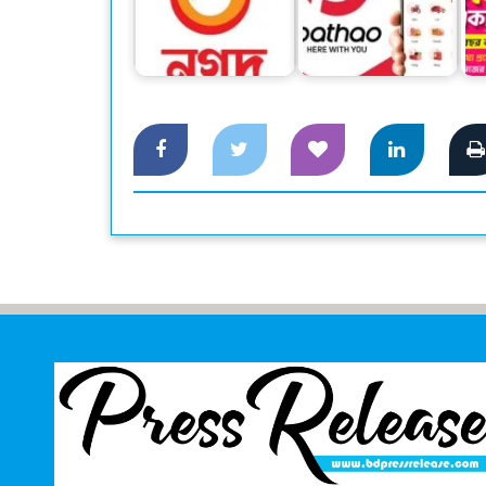
আর্থিক খাত অস্থিতিশীল
পাঠাও ফিনটেক
করতে নগদের বিপক্ষে
ট্রান্সফরমেশনকে এগিয়ে
অ
চক্রান্ত হচ্ছে
নিতে…