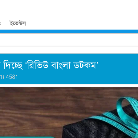
।
ও
ইভেন্টস
দিচ্ছে ‌‘রিভিউ বাংলা ডটকম’
যাঃ
4581