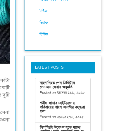
নিউজ
ভিউজ
রিভিউ
LATEST POSTS
কাটা
বাংলালিংক পেল ডিজিটাল
 একটি
লেনদেন সেবার অনুমতি
Posted on ডিসেম্বর ১৯th, ২০২৫
 দুটি
শহীদ ফায়ার ফাইটারদের
পরিবারের পাশে আনভীর বসুন্ধরা
গ্রুপ
 সেবা
Posted on নভেম্বর ২৭th, ২০২৫
নগুলো
শিগগিরই উদ্বোধন হতে যাচ্ছে