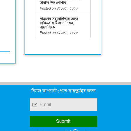
সারা’র ঈদ পোশাক
Posted on মে ১৫th, ২০২৫
পামপের সহযোগিতায় সহজ
কিস্তিতে স্মার্টফোন দিচ্ছে
বাংলালিংক
Posted on মে ১৫th, ২০২৫
নিউজ আপডেট পেতে সাবস্ক্রাইব করুন