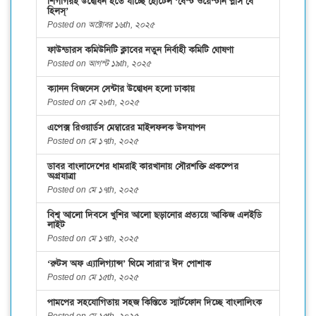
শিগগিরই উদ্বোধন হতে যাচ্ছে হোটেল ‘বেস্ট ওয়েস্টার্ন প্লাস বে
হিলস্’
Posted on অক্টোবর ১৬th, ২০২৫
ফাউন্ডারস কমিউনিটি ক্লাবের নতুন নির্বাহী কমিটি ঘোষণা
Posted on আগস্ট ১৯th, ২০২৫
ক্যানন বিজনেস সেন্টার উদ্বোধন হলো ঢাকায়
Posted on মে ২৮th, ২০২৫
এপেক্স রিওয়ার্ডস মেম্বারের মাইলফলক উদযাপন
Posted on মে ১৭th, ২০২৫
ডাবর বাংলাদেশের ধামরাই কারখানায় সৌরশক্তি প্রকল্পের
অগ্রযাত্রা
Posted on মে ১৭th, ২০২৫
বিশ্ব আলো দিবসে খুশির আলো ছড়ানোর প্রত্যয়ে আকিজ এলইডি
লাইট
Posted on মে ১৭th, ২০২৫
‘রুটস অফ এ্যালিগ্যান্স’ থিমে সারা’র ঈদ পোশাক
Posted on মে ১৫th, ২০২৫
পামপের সহযোগিতায় সহজ কিস্তিতে স্মার্টফোন দিচ্ছে বাংলালিংক