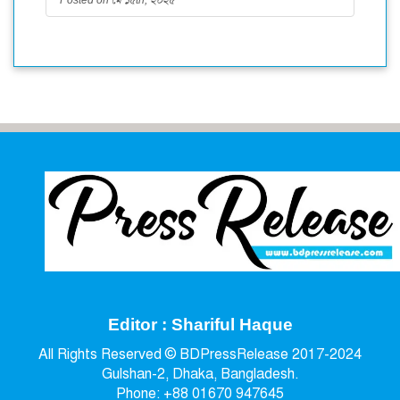
Posted on মে ১৫th, ২০২৫
Editor : Shariful Haque
All Rights Reserved © BDPressRelease 2017-2024
Gulshan-2, Dhaka, Bangladesh.
Phone: +88 01670 947645