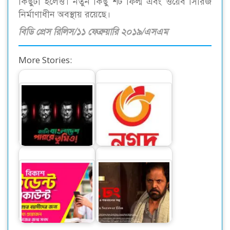
কিছুটা হলেও। নতুন কিছু শর্ট ফিল্ম এবং ওয়েব সিরিজ
নির্মাণাধীন অবস্থায় রয়েছে।
বিডি প্রেস রিলিস/১১ ফেব্রুয়ারি ২০১৯/এসএম
More Stories:
আর্থিক খাত অস্থিতিশীল
বিশ্বকাপ উন্মাদনায় ‘ডঙ্কা
করতে নগদের বিপক্ষে
সং’ নিয়ে এলো রবি
চক্রান্ত হচ্ছে
বিকাশের স্টুডেন্ট
অ্যাকাউন্ট ক্যাশলেস
বড়পর্দায় মুক্তি পাচ্ছে রং
লেনদেনে…
ঢং