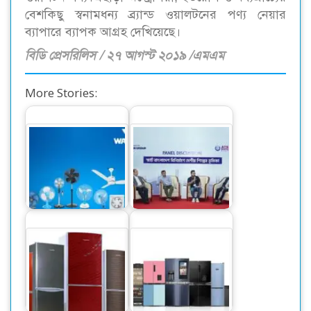
বেশকিছু স্বনামধন্য ব্র্যান্ড ওয়ালটনের পণ্য নেয়ার
ব্যাপারে ব্যাপক আগ্রহ দেখিয়েছে।
বিডি প্রেসরিলিস / ২৭ আগস্ট ২০১৯ /এমএম
More Stories:
চলতি মাসে ভারতে ৫০
স্মার্ট বাংলাদেশ বিনির্মাণে
লাখ টাকার ফ্যান রপ্তানি
‘সেন্ট্রাল ফোরাম’ গঠনের
করেছে ওয়ালটন
আহ্বান
এআইওটি বেজড সর্বোচ্চ
কনভার্টিবল ও ভিন্ন
দেশি ফ্রিজে স্বপ্নপূরণ
ভিন্ন…