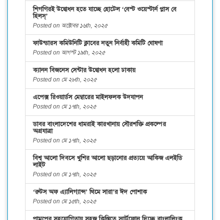
শিগগিরই উদ্বোধন হতে যাচ্ছে হোটেল ‘বেস্ট ওয়েস্টার্ন প্লাস বে
হিলস্’
Posted on অক্টোবর ১৬th, ২০২৫
ফাউন্ডারস কমিউনিটি ক্লাবের নতুন নির্বাহী কমিটি ঘোষণা
Posted on আগস্ট ১৯th, ২০২৫
ক্যানন বিজনেস সেন্টার উদ্বোধন হলো ঢাকায়
Posted on মে ২৮th, ২০২৫
এপেক্স রিওয়ার্ডস মেম্বারের মাইলফলক উদযাপন
Posted on মে ১৭th, ২০২৫
ডাবর বাংলাদেশের ধামরাই কারখানায় সৌরশক্তি প্রকল্পের
অগ্রযাত্রা
Posted on মে ১৭th, ২০২৫
বিশ্ব আলো দিবসে খুশির আলো ছড়ানোর প্রত্যয়ে আকিজ এলইডি
লাইট
Posted on মে ১৭th, ২০২৫
‘রুটস অফ এ্যালিগ্যান্স’ থিমে সারা’র ঈদ পোশাক
Posted on মে ১৫th, ২০২৫
পামপের সহযোগিতায় সহজ কিস্তিতে স্মার্টফোন দিচ্ছে বাংলালিংক