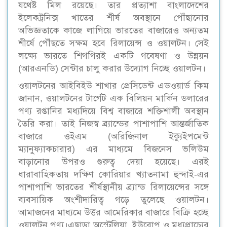
যথেষ্ট মিল রয়েছে। তার প্রত্যাশা বাংলাদেশের
ইলেকট্রনিক্স খাতের শীর্ষ অবস্থানে পৌঁছানোর
অভিজ্ঞতাকে কাজে লাগিয়ে ভারতের বাজারেও অন্যতম
শীর্ষে পৌঁছতে সক্ষম হবে রিলায়েন্স ও ওয়ালটন। সেই
লক্ষ্যে ভারতে শিগগিরই একটি গবেষণা ও উন্নয়ন
(আরএনডি) সেন্টার চালু করার উদ্যোগ নিচ্ছে ওয়ালটন।
ওয়ালটনের আইবিইউ শাখার প্রেসিডেন্ট এডওয়ার্ড কিম
জানান, ওয়ালটনের টার্গেট এক বিলিয়ন মার্কিন ডলারের
পণ্য রপ্তানির মধ্যদিয়ে বিশ্ব বাজারে শক্তিশালী অবস্থান
তৈরি করা। তাই নিজস্ব ব্র্যান্ডের পাশাপাশি আন্তর্জাতিক
বাজারে ওইএম (অরিজিনাল ইক্যুইপমেন্ট
ম্যানুফ্যাকচারার) এর মাধ্যমে বিজনেস ভলিউম
বাড়ানোর উপরও গুরুত্ব দেয়া হয়েছে। এরই
ধারাবাহিকতায় দক্ষিণ কোরিয়ার খ্যাতনামা হুন্দাই-এর
পাশাপাশি ভারতের শীর্ষস্থানীয় ব্র্যান্ড রিলায়েন্সের সঙ্গে
ব্যবসায়িক অংশীদারিত্ব গড়ে তুলেছে ওয়ালটন।
আমাজনের মাধ্যমে উত্তর আমেরিকার বাজারে বিক্রি হচ্ছে
ওয়ালটন পণ্য।এছাড়া অস্ট্রেলিয়া, ইউরোপ ও মধ্যপ্রাচ্যের