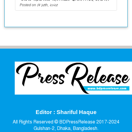
Posted on মে ১৫th, ২০২৫
Editor : Shariful Haque
All Rights Reserved © BDPressRelease 2017-2024
Gulshan-2, Dhaka, Bangladesh.